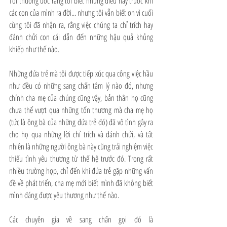
Tôi thường ước rằng tôi biết những điều này trước khi 
các con của mình ra đời... nhưng tôi vẫn biết ơn vì cuối 
cùng tôi đã nhận ra, rằng việc chúng ta chỉ trích hay 
đánh chửi con cái dẫn đến những hậu quả khủng 
khiếp như thế nào. 
Những đứa trẻ mà tôi được tiếp xúc qua công việc hầu 
như đều có những sang chấn tâm lý nào đó, nhưng 
chính cha mẹ của chúng cũng vậy, bản thân họ cũng 
chưa thể vượt qua những tổn thương mà cha mẹ họ 
(tức là ông bà của những đứa trẻ đó) đã vô tình gây ra 
cho họ qua những lời chỉ trích và đánh chửi, và tất 
nhiên là những người ông bà này cũng trải nghiệm việc 
thiếu tình yêu thương từ thế hệ trước đó. Trong rất 
nhiều trường hợp, chỉ đến khi đứa trẻ gặp những vấn 
đề về phát triển, cha mẹ mới biết mình đã không biết 
mình đáng được yêu thương như thế nào. 
Các chuyên gia về sang chấn gọi đó là 