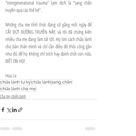
"intergenerational trauma" tạm dịch là "sang chấn 
truyền qua các thế hệ".  
Những cha mẹ tỉnh thức đang cố gắng mối ngày để 
CẮT ĐỨT ĐƯỜNG TRUYỀN NÀY, và tôi đã chứng kiến 
nhiều cha mẹ đang làm rất tốt. Họ tìm cách chữa lành 
cho bản thân mình và chỉ cần điều đó thôi cũng gần 
như đủ để họ không chỉ trích hay đánh chửi con nữa. 
BIẾT ƠN HỌ!
Hoa Le
chữa lành tự kỷ
chữa lành
sang chấn
chữa lành cha mẹ
Cha mẹ chiến binh