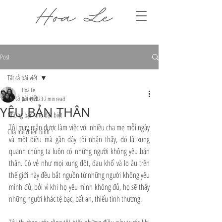
Post
Tất cả bài viết
Hoa Le
Tất cả bài viết
Jun 4, 2023
2 min read
YÊU BẢN THÂN
Những bạn nhỏ đặc biệt
Tôi may mắn được làm việc với nhiều cha mẹ mỗi ngày 
Cha mẹ chiến binh
và một điều mà gần đây tôi nhận thấy, đó là xung 
quanh chúng ta luôn có những người không yêu bản 
thân. Có vẻ như mọi xung đột, đau khổ và lo âu trên 
thế giới này đều bắt nguồn từ những người không yêu 
mình đủ, bởi vì khi họ yêu mình không đủ, họ sẽ thấy 
những người khác tệ bạc, bất an, thiếu tình thương. 