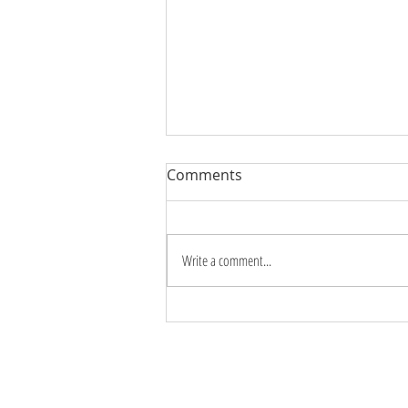
Comments
Write a comment...
BUÔNG BỎ ĐỂ NHẸ NHÀNG