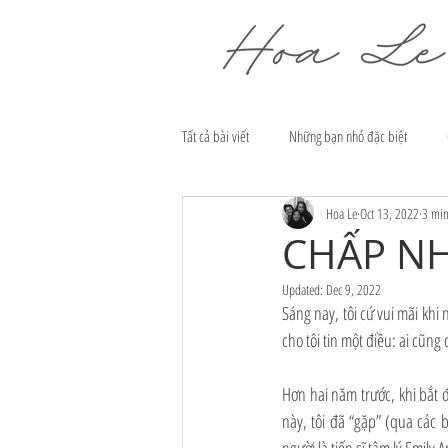
Tất cả bài viết
Những bạn nhỏ đặc biệt
Hoa Le
Oct 13, 2022
3 min
CHẤP N
Updated:
Dec 9, 2022
Sáng nay, tôi cứ vui mãi kh
cho tôi tin một điều: ai cũn
Hơn hai năm trước, khi bắt 
này, tôi đã “gặp” (qua các 