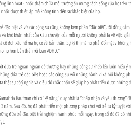
ờng linh hoạt - hoặc thậm chí là môi trường ăn mừng cách sống của họ trên thế 
nhắc được thiết lập mà không tính đến sự khác biệt của họ.
rẻ đặc biệt và với các cộng sự cũng không kém phần “đặc biệt”, tôi đồng cảm r
 và khó khăn nhất của Câu chuyện của mỗi người không phải là về việc giải q
i và cô đơn xấu hổ mà họ có về bản thân. Sự kỳ thị mà họ phải đối mặt vì không
cho họ hơn bản thân rối loạn ADHD.”
t đứa trẻ ngoan ngoãn dễ thương hay những cộng sự khéo léo luôn hiểu ý mì
ững đứa trẻ đặc biệt hoặc các cộng sự với những hành vi xã hội không ph
a thật sự có ý nghĩa và điều đó chắc chắn sẽ giúp họ phát triển được những
amahria Kaufman chỉ có "kỹ năng" duy nhất là “chấp nhận và yêu thương” để 
3 năm. Sau đó, họ đã phát triển một phương pháp chơi với trẻ tự kỷ tuyệt vờ
những đứa trẻ đặc biệt trải nghiệm hạnh phúc mỗi ngày, trong số đó đã có nhi
ạt.