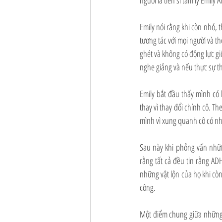
người là tiến sĩ tâm lý Emily A
Emily nói rằng khi còn nhỏ, 
tương tác với mọi người và th
ghét và không có động lực giố
nghe giảng và nếu thực sự th
Emily bắt đầu thấy mình có 
thay vì thay đổi chính cô. T
mình vì xung quanh cô có nh
Sau này khi phỏng vấn nhữn
rằng tất cả đều tin rằng A
những vật lộn của họ khi còn
công.
Một điểm chung giữa những n