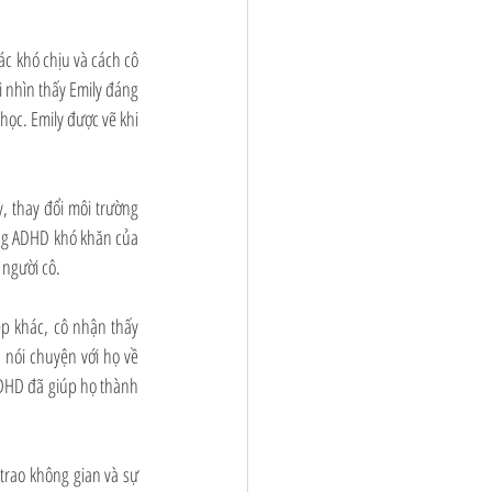
c khó chịu và cách cô 
ì nhìn thấy Emily đáng 
học. Emily được vẽ khi 
 thay đổi môi trường 
ứng ADHD khó khăn của 
 người cô.
p khác, cô nhận thấy 
nói chuyện với họ về 
ADHD đã giúp họ thành 
rao không gian và sự 