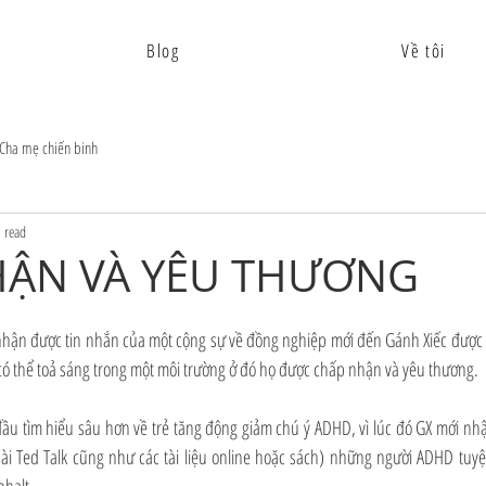
Blog
Về tôi
Cha mẹ chiến binh
 read
HẬN VÀ YÊU THƯƠNG
i nhận được tin nhắn của một cộng sự về đồng nghiệp mới đến Gánh Xiếc được 
g có thể toả sáng trong một môi trường ở đó họ được chấp nhận và yêu thương.
đầu tìm hiểu sâu hơn về trẻ tăng động giảm chú ý ADHD, vì lúc đó GX mới nhậ
bài Ted Talk cũng như các tài liệu online hoặc sách) những người ADHD tuyệt