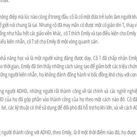
nhalt.
thông điệp mà lúc nào cũng ở trong đầu cô là cô một đứa trẻ luôn làm người khá
ế giới nói chung là sai. Nhưng cô đã may mắn có được một cô giáo tên T, thay v
ng như hầu hết các giáo viên khác, cô T thích Emily và tạo điều kiện cho Emily 
iếu kiên nhẫn, cô T sẽ cho Emily đi một vòng quanh sân.
khả năng học và là một người xứng đáng được dạy. Cô T đã chấp nhận Emily,
heo thời gian, Emily đã tìm thấy những cách sáng tạo để giảm bớt các triệu ch
ững người kiên nhẫn, họ không đánh đồng hành vi bốc đồng khó chịu với con
g người ADHD, những người rất thành công về tài chính và các nghề nghiệ
DHD của họ đã góp phần vào thành công của họ theo một cách nào đó. Cô đã 
 bé, các kỹ thuật có thể sử dụng để đối phó đã hỗ trợ họ khi lớn, và về cách 
gười thành công với ADHD, theo Emily, là ở một thời điểm nào đó, họ được t