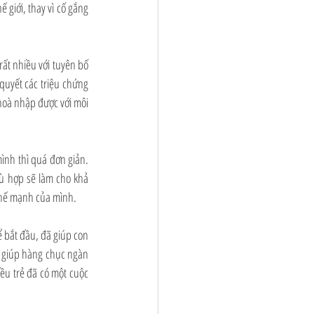
giới, thay vì cố gắng 
ất nhiều với tuyên bố 
uyết các triệu chứng 
 hoà nhập được với môi 
nh thì quá đơn giản. 
ù hợp sẽ làm cho khả 
 thế mạnh của mình.
bắt đầu, đã giúp con 
i giúp hàng chục ngàn 
ều trẻ đã có một cuộc 