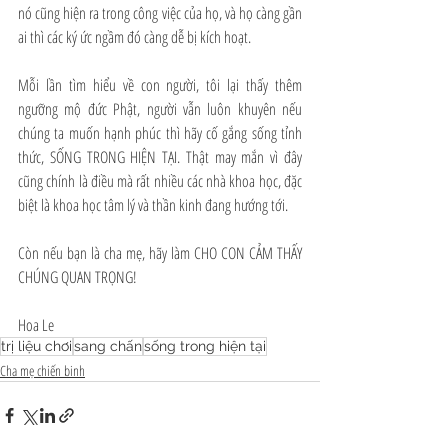
nó cũng hiện ra trong công việc của họ, và họ càng gần 
ai thì các ký ức ngầm đó càng dễ bị kích hoạt.
Mỗi lần tìm hiểu về con người, tôi lại thấy thêm 
ngưỡng mộ đức Phật, người vẫn luôn khuyên nếu 
chúng ta muốn hạnh phúc thì hãy cố gắng sống tỉnh 
thức, SỐNG TRONG HIỆN TẠI. Thật may mắn vì đây 
cũng chính là điều mà rất nhiều các nhà khoa học, đặc 
biệt là khoa học tâm lý và thần kinh đang hướng tới.
Còn nếu bạn là cha mẹ, hãy làm CHO CON CẢM THẤY 
CHÚNG QUAN TRỌNG!
Hoa Le
trị liệu chơi
sang chấn
sống trong hiện tại
Cha mẹ chiến binh