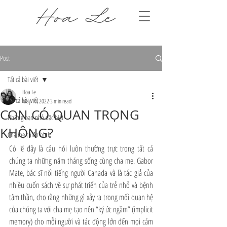
Post
Tất cả bài viết
Hoa Le
Tất cả bài viết
May 16, 2022
3 min read
CON CÓ QUAN TRỌNG
Những bạn nhỏ đặc biệt
KHÔNG?
Cha mẹ chiến binh
Có lẽ đây là câu hỏi luôn thường trực trong tất cả 
chúng ta những năm tháng sống cùng cha mẹ. Gabor 
Mate, bác sĩ nổi tiếng người Canada và là tác giả của 
nhiều cuốn sách về sự phát triển của trẻ nhỏ và bệnh 
tâm thần, cho rằng những gì xảy ra trong mối quan hệ 
của chúng ta với cha mẹ tạo nên “ký ức ngầm” (implicit 
memory) cho mỗi người và tác động lớn đến mọi cảm 