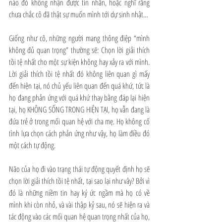
nào đó không nhận được tin nhắn, hoặc nghĩ rằng 
chưa chắc cô đã thật sự muốn mình tới dự sinh nhật…
Giống như cô, những người mang thông điệp “mình 
không đủ quan trọng” thường sẽ: Chọn lời giải thích 
tồi tệ nhất cho một sự kiện không hay xảy ra với mình. 
Lời giải thích tồi tệ nhất đó không liên quan gì mấy 
đến hiện tại, nó chủ yếu liên quan đến quá khứ, tức là 
họ đang phản ứng với quá khứ thay bằng đáp lại hiện 
tại, họ KHÔNG SỐNG TRONG HIỆN TẠI, họ vẫn đang là 
đứa trẻ ở trong mối quan hệ với cha mẹ. Họ không cố 
tình lựa chọn cách phản ứng như vậy, họ làm điều đó 
một cách tự động.
Não của họ đi vào trạng thái tự động quyết định họ sẽ 
chọn lời giải thích tồi tệ nhất, tại sao lại như vây? Bởi vì 
đó là những niềm tin hay ký ức ngầm mà họ có về 
mình khi còn nhỏ, và vài thập kỷ sau, nó sẽ hiện ra và 
tác động vào các mối quan hệ quan trọng nhất của họ, 