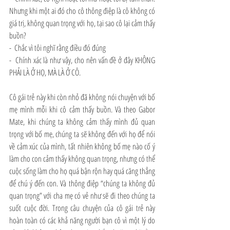
Nhưng khi một ai đó cho cô thông điệp là cô không có 
giá trị, không quan trọng với họ, tại sao cô lại cảm thấy 
buồn?
-  Chắc vì tôi nghĩ rằng điều đó đúng
-  Chính xác là như vậy, cho nên vấn đề ở đây KHÔNG 
PHẢI LÀ Ở HỌ, MÀ LÀ Ở CÔ.
Cô gái trẻ này khi còn nhỏ đã không nói chuyện với bố 
mẹ mình mỗi khi cô cảm thấy buồn. Và theo Gabor 
Mate, khi chúng ta không cảm thấy mình đủ quan 
trọng với bố mẹ, chúng ta sẽ không đến với họ để nói 
về cảm xúc của mình, tất nhiên không bố mẹ nào cố ý 
làm cho con cảm thấy không quan trọng, nhưng có thể 
cuộc sống làm cho họ quá bận rộn hay quá căng thẳng 
để chú ý đến con. Và thông điệp “chúng ta không đủ 
quan trọng” với cha mẹ có vẻ như sẽ đi theo chúng ta 
suốt cuộc đời. Trong câu chuyện của cô gái trẻ này 
hoàn toàn có các khả năng người bạn cô vì một lý do 