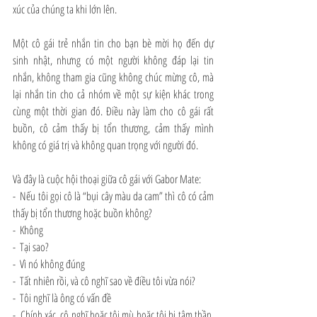
xúc của chúng ta khi lớn lên.
Một cô gái trẻ nhắn tin cho bạn bè mời họ đến dự 
sinh nhật, nhưng có một người không đáp lại tin 
nhắn, không tham gia cũng không chúc mừng cô, mà 
lại nhắn tin cho cả nhóm về một sự kiện khác trong 
cùng một thời gian đó. Điều này làm cho cô gái rất 
buồn, cô cảm thấy bị tổn thương, cảm thấy mình 
không có giá trị và không quan trọng với người đó.
Và đây là cuộc hội thoại giữa cô gái với Gabor Mate:
-  Nếu tôi gọi cô là “bụi cây màu da cam” thì cô có cảm 
thấy bị tổn thương hoặc buồn không?
-  Không
-  Tại sao?
-  Vì nó không đúng
-  Tất nhiên rồi, và cô nghĩ sao về điều tôi vừa nói?
-  Tôi nghĩ là ông có vấn đề
-  Chính xác, cô nghĩ hoặc tôi mù hoặc tôi bị tâm thần. 