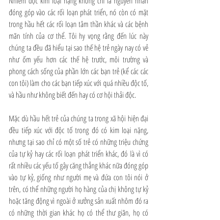
Nhiễm độc kim loại nặng không chỉ là nguyên nhân 
đóng góp vào các rối loạn phát triển, nó còn có mặt 
trong hầu hết các rối loạn tâm thần khác và các bệnh 
mãn tính của cơ thể. Tôi hy vọng rằng đến lúc này 
chúng ta đều đã hiểu tại sao thế hệ trẻ ngày nay có vẻ 
như ốm yếu hơn các thế hệ trước, môi trường và 
phong cách sống của phần lớn các bạn trẻ (kể các các 
con tôi) làm cho các bạn tiếp xúc với quá nhiều độc tố, 
và hầu như không biết đến hay có cơ hội thải độc. 
Mặc dù hầu hết trẻ của chúng ta trong xã hội hiện đại 
đều tiếp xúc với độc tố trong đó có kim loại nặng, 
nhưng tại sao chỉ có một số trẻ có những triệu chứng 
của tự kỷ hay các rối loạn phát triển khác, đó là vì có 
rất nhiều các yếu tố gây căng thẳng khác nữa đóng góp 
vào tự kỷ, giống như người mẹ và đứa con tôi nói ở 
trên, có thể những người họ hàng của chị không tự kỷ 
hoặc tăng động vì ngoài ở xưởng sản xuất nhôm đó ra 
có những thời gian khác họ có thể thư giãn, họ có 