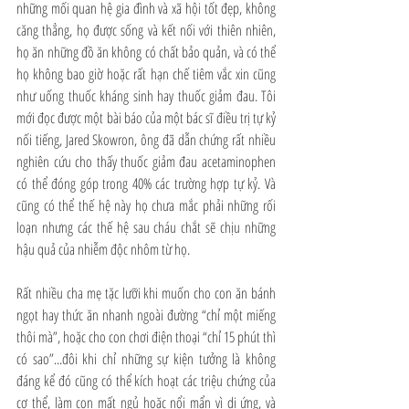
những mối quan hệ gia đình và xã hội tốt đẹp, không 
căng thẳng, họ được sống và kết nối với thiên nhiên, 
họ ăn những đồ ăn không có chất bảo quản, và có thể 
họ không bao giờ hoặc rất hạn chế tiêm vắc xin cũng 
như uống thuốc kháng sinh hay thuốc giảm đau. Tôi 
mới đọc được một bài báo của một bác sĩ điều trị tự kỷ 
nối tiếng, Jared Skowron, ông đã dẫn chứng rất nhiều 
nghiên cứu cho thấy thuốc giảm đau acetaminophen 
có thể đóng góp trong 40% các trường hợp tự kỷ. Và 
cũng có thể thế hệ này họ chưa mắc phải những rối 
loạn nhưng các thế hệ sau cháu chắt sẽ chịu những 
hậu quả của nhiễm độc nhôm từ họ. 
Rất nhiều cha mẹ tặc lưỡi khi muốn cho con ăn bánh 
ngọt hay thức ăn nhanh ngoài đường “chỉ một miếng 
thôi mà”, hoặc cho con chơi điện thoại “chỉ 15 phút thì 
có sao”...đôi khi chỉ những sự kiện tưởng là không 
đáng kể đó cũng có thể kích hoạt các triệu chứng của 
cơ thể, làm con mất ngủ hoặc nổi mẩn vì dị ứng, và 