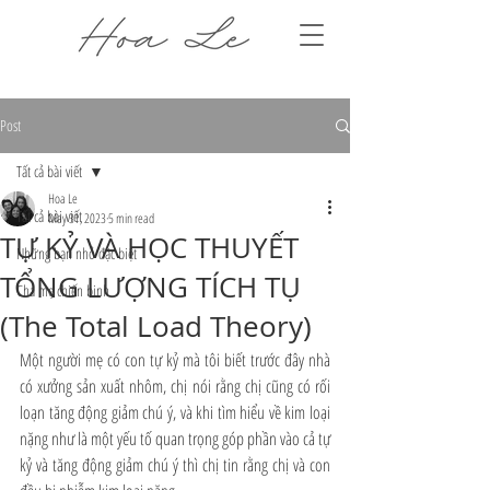
Post
Tất cả bài viết
Hoa Le
Tất cả bài viết
May 31, 2023
5 min read
TỰ KỶ VÀ HỌC THUYẾT
Những bạn nhỏ đặc biệt
TỔNG LƯỢNG TÍCH TỤ
Cha mẹ chiến binh
(The Total Load Theory)
Một người mẹ có con tự kỷ mà tôi biết trước đây nhà 
có xưởng sản xuất nhôm, chị nói rằng chị cũng có rối 
loạn tăng động giảm chú ý, và khi tìm hiểu về kim loại 
nặng như là một yếu tố quan trọng góp phần vào cả tự 
kỷ và tăng động giảm chú ý thì chị tin rằng chị và con 