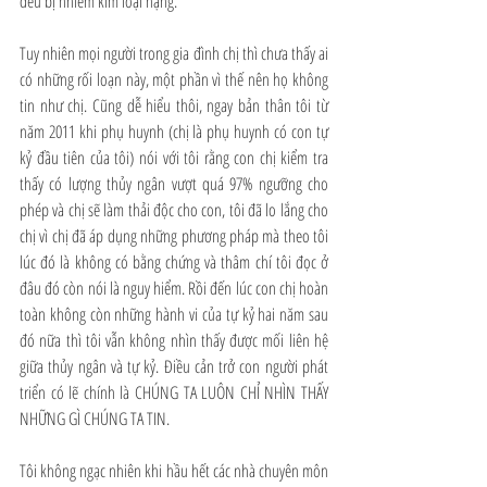
đều bị nhiễm kim loại nặng. 
Tuy nhiên mọi người trong gia đình chị thì chưa thấy ai 
có những rối loạn này, một phần vì thế nên họ không 
tin như chị. Cũng dễ hiểu thôi, ngay bản thân tôi từ 
năm 2011 khi phụ huynh (chị là phụ huynh có con tự 
kỷ đầu tiên của tôi) nói với tôi rằng con chị kiểm tra 
thấy có lượng thủy ngân vượt quá 97% ngưỡng cho 
phép và chị sẽ làm thải độc cho con, tôi đã lo lắng cho 
chị vì chị đã áp dụng những phương pháp mà theo tôi 
lúc đó là không có bằng chứng và thâm chí tôi đọc ở 
đâu đó còn nói là nguy hiểm. Rồi đến lúc con chị hoàn 
toàn không còn những hành vi của tự kỷ hai năm sau 
đó nữa thì tôi vẫn không nhìn thấy được mối liên hệ 
giữa thủy ngân và tự kỷ. Điều cản trở con người phát 
triển có lẽ chính là CHÚNG TA LUÔN CHỈ NHÌN THẤY 
NHỮNG GÌ CHÚNG TA TIN. 
Tôi không ngạc nhiên khi hầu hết các nhà chuyên môn 