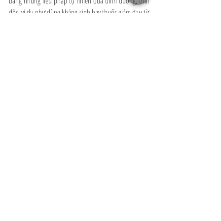
bằng những liệu pháp tự nhiên qua dinh dưỡng, thải 
độc, ví dụ như dùng kháng sinh hay thuốc giảm đau từ 
thảo dược. Điều đặc biệt nhất là họ luôn cố gắng và cố 
gắng làm mọi thứ có thể, từng tí một, bởi họ biết mỗi 
điều họ làm đều có thể giúp giảm bớt được một phần 
căng thẳng cho con họ, và biết đâu đến một lúc nào 
đó con họ sẽ chiến thắng tự kỷ. 
Hoa Le
can thiệp tự kỷ
chữa lành tự kỷ
biomed
độc tố
Cha mẹ chiến binh
Recent Posts
See All