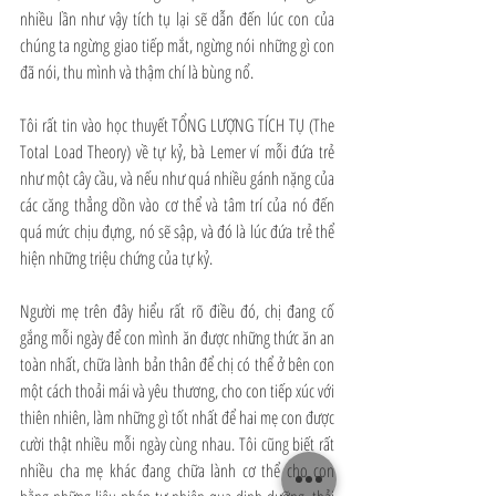
nhiều lần như vậy tích tụ lại sẽ dẫn đến lúc con của 
chúng ta ngừng giao tiếp mắt, ngừng nói những gì con 
đã nói, thu mình và thậm chí là bùng nổ. 
Tôi rất tin vào học thuyết TỔNG LƯỢNG TÍCH TỤ (The 
Total Load Theory) về tự kỷ, bà Lemer ví mỗi đứa trẻ 
như một cây cầu, và nếu như quá nhiều gánh nặng của 
các căng thẳng dồn vào cơ thể và tâm trí của nó đến 
quá mức chịu đựng, nó sẽ sập, và đó là lúc đứa trẻ thể 
hiện những triệu chứng của tự kỷ. 
Người mẹ trên đây hiểu rất rõ điều đó, chị đang cố 
gắng mỗi ngày để con mình ăn được những thức ăn an 
toàn nhất, chữa lành bản thân để chị có thể ở bên con 
một cách thoải mái và yêu thương, cho con tiếp xúc với 
thiên nhiên, làm những gì tốt nhất để hai mẹ con được 
cười thật nhiều mỗi ngày cùng nhau. Tôi cũng biết rất 
nhiều cha mẹ khác đang chữa lành cơ thể cho con 