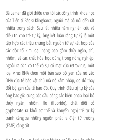
Bà Lemer đã giới thiệu cho tôi các công trình khoa học 
của Tiến sĩ Bác sĩ Klinghardt, người mà bà nói đến rất 
nhiều trong sách. Sau rất nhiều năm nghiên cứu và 
điều trị cho trẻ tự kỷ, ông kết luận rằng tự kỷ là một 
tập hợp các triệu chứng bắt nguồn từ sự kết hợp của 
các độc tố kim loại nặng bao gồm thủy ngân, chì, 
nhôm, và các chất hóa học dùng trong nông nghiệp, 
ngoài ra còn có thể có sự có mặt của retrovirus, một 
loại virus RNA chèn một bản sao bộ gen của nó vào 
DNA của tế bào vật chủ mà nó xâm nhập, do đó thay 
đổi bộ gen của tế bào đó. Quy trình điều trị tự kỷ của 
ông bao giờ cũng bắt đầu bằng các biện pháp loại bỏ 
thủy ngân, nhôm, flo (fluoride), chất diệt cỏ 
glyphosate ra khỏi cơ thể và khuyến nghị trẻ tự kỷ 
tránh càng xa những nguồn phát ra điện từ trường 
(EMF) càng tốt. 