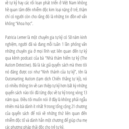
về tự kỷ hay các rối loạn phát triển ở Việt Nam không 
hề quan tâm đến nhiễm độc kim loại nặng ở trẻ, thậm 
chí có người còn cho rằng đó là những tin đồn vớ vẩn 
không “khoa học”.
Patricia Lemer là một chuyên gia tự kỷ có 50 năm kinh 
nghiệm, người đã và đang mỗi tuần 1 lần phỏng vấn 
những chuyên gia ở mọi lĩnh vực liên quan đến tự kỷ 
qua kênh podcast của bà “Nhà thám hiểm tự kỷ (The 
Autism Detective). Bà là tác giả quyển sách mà theo tôi 
nó đáng được coi như “Kinh thánh của tự kỷ”, tên là 
Outsmarting Autism (tạm dịch Chiến thắng tự kỷ), nó 
có nhiều thông tin về can thiệp tự kỷ hơn bất kỳ những 
quyển sách nào tôi đã từng đọc về tự kỷ trong vòng 13 
năm qua. Điều tôi muốn nói ở đây là không phải ngẫu 
nhiên mà bà dành ít nhất 9 trong tổng cộng 21 chương 
của quyển sách để nói về những thứ liên quan đến 
nhiễm độc tố và dành hẳn một chương để giúp cha mẹ 
các phương pháp thải độc cho trẻ tự kỷ.  