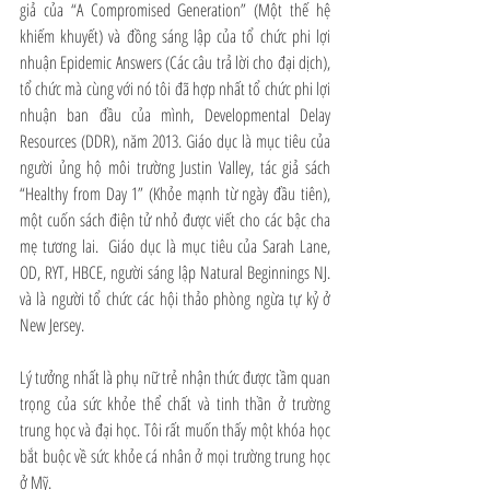
giả của “A Compromised Generation” (Một thế hệ 
khiếm khuyết) và đồng sáng lập của tổ chức phi lợi 
nhuận Epidemic Answers (Các câu trả lời cho đại dịch), 
tổ chức mà cùng với nó tôi đã hợp nhất tổ chức phi lợi 
nhuận ban đầu của mình, Developmental Delay 
Resources (DDR), năm 2013. Giáo dục là mục tiêu của 
người ủng hộ môi trường Justin Valley, tác giả sách 
“Healthy from Day 1” (Khỏe mạnh từ ngày đầu tiên), 
một cuốn sách điện tử nhỏ được viết cho các bậc cha 
mẹ tương lai.  Giáo dục là mục tiêu của Sarah Lane, 
OD, RYT, HBCE, người sáng lập Natural Beginnings NJ. 
và là người tổ chức các hội thảo phòng ngừa tự kỷ ở 
New Jersey.
Lý tưởng nhất là phụ nữ trẻ nhận thức được tầm quan 
trọng của sức khỏe thể chất và tinh thần ở trường 
trung học và đại học. Tôi rất muốn thấy một khóa học 
bắt buộc về sức khỏe cá nhân ở mọi trường trung học 
ở Mỹ.