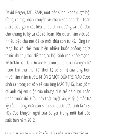
David Berger, MD, FAAP, một bác sĩ nhi khoa được hội 
đồng chứng nhận chuyên về chăm sóc ban đầu toàn 
diện, bao gồm các liệu pháp dinh dưỡng và thải độc 
cho chứng tự kỷ và các rối loạn liên quan, làm việc với 
nhiều bậc cha mẹ đã có một đứa con tự kỷ.  Ông tin 
rằng họ có thể thực hiện nhiều bước phòng ngừa 
trước khi thụ thai để tăng cơ hội sinh con khỏe mạnh.  
Kể từ khi bắt đầu Dự án “Preconception to Infancy” (Từ 
trước khi thụ thai tới thời kỳ sơ sinh) của ông hơn 
mười lăm năm trước, KHÔNG MỘT ĐỨA TRẺ NÀO được 
sinh ra trong cơ sở y tế của ông MẮC TỰ KỶ, bao gồm 
cả anh chị em ruột của những đứa trẻ đã được chẩn 
đoán trước đó. Điều này thật tuyệt vời, vì tỷ lệ mắc tự 
kỷ của những đứa con sinh sau được ước tính là 1/5. 
Hãy đọc khuyến nghị của Berger trong một bài báo 
xuất bản năm 2012.