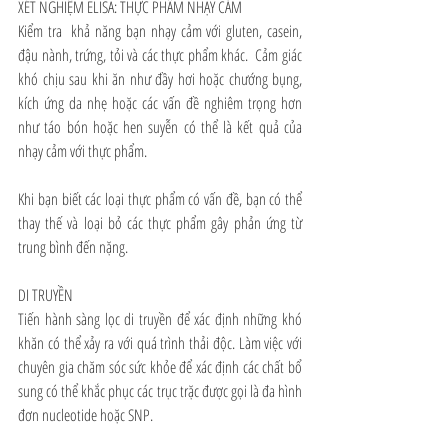
XÉT NGHIỆM ELISA: THỰC PHẨM NHẠY CẢM
Kiểm tra  khả năng bạn nhạy cảm với gluten, casein, 
đậu nành, trứng, tỏi và các thực phẩm khác.  Cảm giác 
khó chịu sau khi ăn như đầy hơi hoặc chướng bụng, 
kích ứng da nhẹ hoặc các vấn đề nghiêm trọng hơn 
như táo bón hoặc hen suyễn có thể là kết quả của 
nhạy cảm với thực phẩm.
Khi bạn biết các loại thực phẩm có vấn đề, bạn có thể 
thay thế và loại bỏ các thực phẩm gây phản ứng từ 
trung bình đến nặng. 
DI TRUYỀN
Tiến hành sàng lọc di truyền để xác định những khó 
khăn có thể xảy ra với quá trình thải độc. Làm việc với 
chuyên gia chăm sóc sức khỏe để xác định các chất bổ 
sung có thể khắc phục các trục trặc được gọi là đa hình 
đơn nucleotide hoặc SNP. 