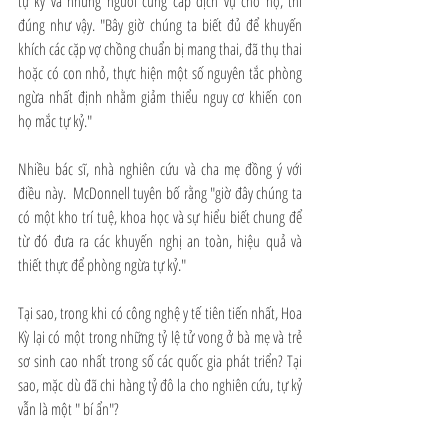
tự kỷ và những người cung cấp dịch vụ cho họ, thì 
đúng như vậy. "Bây giờ chúng ta biết đủ để khuyến 
khích các cặp vợ chồng chuẩn bị mang thai, đã thụ thai 
hoặc có con nhỏ, thực hiện một số nguyên tắc phòng 
ngừa nhất định nhằm giảm thiểu nguy cơ khiến con 
họ mắc tự kỷ."
Nhiều bác sĩ, nhà nghiên cứu và cha mẹ đồng ý với 
điều này.  McDonnell tuyên bố rằng "giờ đây chúng ta 
có một kho trí tuệ, khoa học và sự hiểu biết chung để 
từ đó đưa ra các khuyến nghị an toàn, hiệu quả và 
thiết thực để phòng ngừa tự kỷ."  
Tại sao, trong khi có công nghệ y tế tiên tiến nhất, Hoa 
Kỳ lại có một trong những tỷ lệ tử vong ở bà mẹ và trẻ 
sơ sinh cao nhất trong số các quốc gia phát triển? Tại 
sao, mặc dù đã chi hàng tỷ đô la cho nghiên cứu, tự kỷ 
vẫn là một " bí ẩn"? 