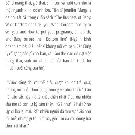
Bởi vì mang thai, giữ thai, sinh con và nuôi con nhỏ là 
một ngành kinh doanh lớn. Tiến sĩ Jennifer Margalis 
đã nói tất cả trong cuốn sách “The Business of Baby: 
What Doctors don’t tell you, What Corporations try to 
sell you, and How to put yout pregnancy, Childbirth, 
and Baby before their Bottom line” (Ngành kinh 
doanh em bé: Điều bác sĩ không nói với bạn, Các Công 
ty cố gắng bán gì cho bạn, và  Làm thế nào để đặt việc 
mang thai, sinh nở và em bé của bạn lên trước lợi 
nhuận cuối cùng của họ).
 "Cuộc sống chỉ có thể hiểu được khi đã trải qua, 
nhưng nó phải được sống hướng về phía trước". Câu 
nói sâu sắc này mô tả chắc chắn nhất điều mà nhiều 
cha mẹ có con tự kỷ cảm thấy.  “Giá như" là hai từ họ 
lặp đi lặp lại mãi.  Rất nhiều người đã tâm sự: “Giá như 
tôi biết những gì tôi biết bây giờ. Tôi đã có những lựa 
chọn rất khác.”