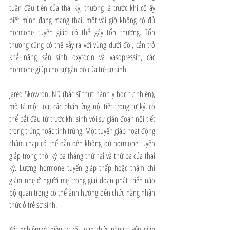
tuần đầu tiên của thai kỳ, thường là trước khi cô ấy 
biết mình đang mang thai, một vài giờ không có đủ 
hormone tuyến giáp có thể gây tổn thương. Tổn 
thương cũng có thể xảy ra với vùng dưới đồi, cản trở 
khả năng sản sinh oxytocin và vasopressin, các 
hormone giúp cho sự gắn bó của trẻ sơ sinh. 
Jared Skowron, ND (bác sĩ thực hành y học tự nhiên), 
mô tả một loạt các phản ứng nội tiết trong tự kỷ, có 
thể bắt đầu từ trước khi sinh với sự gián đoạn nội tiết 
trong trứng hoặc tinh trùng. Một tuyến giáp hoạt động 
chậm chạp có thể dẫn đến không đủ hormone tuyến 
giáp trong thời kỳ ba tháng thứ hai và thứ ba của thai 
kỳ. Lượng hormone tuyến giáp thấp hoặc thậm chí 
giảm nhẹ ở người mẹ trong giai đoạn phát triển não 
bộ quan trọng có thể ảnh hưởng đến chức năng nhận 
thức ở trẻ sơ sinh. 
Xét nghiệm và điều trị rối loạn chức năng tuyến giáp 