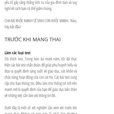
yếu tố gây căng thẳng tích tụ của gia đình bạn và suy 
nghĩ về cách bạn có thể giảm chúng.
CHA MẸ KHỎE MẠNH SẼ SINH CON KHỎE MẠNH.  Nào, 
hãy bắt đầu!
TRƯỚC KHI MANG THAI
Làm các loại test 
Tôi thích test. Trong hơn ba mươi năm, tôi đã thực 
hiện các bài test chẩn đoán để giúp phụ huynh hiểu và 
đưa ra quyết định sáng suốt về giáo dục, sức khỏe và 
chức năng hoạt động của con cái họ. Các bài test cung 
cấp cho bạn thông tin, điều làm cho thông tin trở nên 
mạnh mẽ là quyết định của bạn để giáo dục bản thân 
về những việc cần làm với thông tin đó.
Dưới đây là một số xét nghiệm cần xem xét trước khi 
mang thai. Không có test nào là phải làm thường 