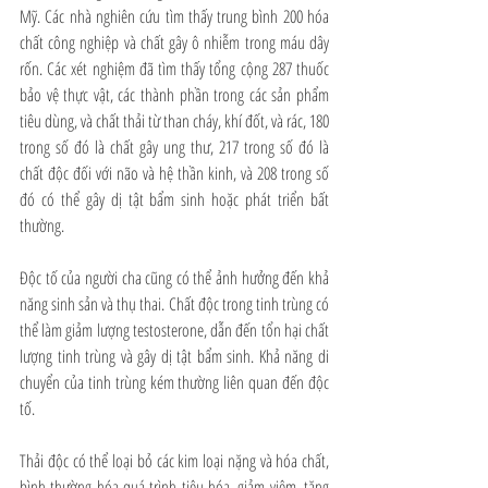
Mỹ. Các nhà nghiên cứu tìm thấy trung bình 200 hóa 
chất công nghiệp và chất gây ô nhiễm trong máu dây 
rốn. Các xét nghiệm đã tìm thấy tổng cộng 287 thuốc 
bảo vệ thực vật, các thành phần trong các sản phẩm 
tiêu dùng, và chất thải từ than cháy, khí đốt, và rác, 180 
trong số đó là chất gây ung thư, 217 trong số đó là 
chất độc đối với não và hệ thần kinh, và 208 trong số 
đó có thể gây dị tật bẩm sinh hoặc phát triển bất 
thường.
Độc tố của người cha cũng có thể ảnh hưởng đến khả 
năng sinh sản và thụ thai. Chất độc trong tinh trùng có 
thể làm giảm lượng testosterone, dẫn đến tổn hại chất 
lượng tinh trùng và gây dị tật bẩm sinh. Khả năng di 
chuyển của tinh trùng kém thường liên quan đến độc 
tố. 
Thải độc có thể loại bỏ các kim loại nặng và hóa chất, 
bình thường hóa quá trình tiêu hóa, giảm viêm, tăng 