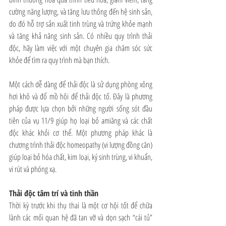
cường năng lượng, và tăng lưu thông đến hệ sinh sản, 
do đó hỗ trợ sản xuất tinh trùng và trứng khỏe mạnh 
và tăng khả năng sinh sản. Có nhiều quy trình thải 
độc, hãy làm việc với một chuyên gia chăm sóc sức 
khỏe để tìm ra quy trình mà bạn thích. 
Một cách dễ dàng để thải độc là sử dụng phòng xông 
hơi khô và đổ mồ hôi để thải độc tố. Đây là phương 
pháp được lựa chọn bởi những người sống sót đầu 
tiên của vụ 11/9 giúp họ loại bỏ amiăng và các chất 
độc khác khỏi cơ thể. Một phương pháp khác là 
chương trình thải độc homeopathy (vi lượng đồng căn) 
giúp loại bỏ hóa chất, kim loại, ký sinh trùng, vi khuẩn, 
vi rút và phóng xạ.  
Thải độc tâm trí và tinh thần
Thời kỳ trước khi thụ thai là một cơ hội tốt để chữa 
lành các mối quan hệ đã tan vỡ và dọn sạch “cái tủ” 