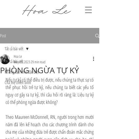
Post
Tất cả bài viết
Hoa Le
Tất cả bài viết
May 25, 2023
29 min read
PHÒNG NGỪA TỰ KỶ
Những bạn nhỏ đặc biệt
Nếu tự kỷ có thể điều trị được, nếu chúng ta thực sự có 
Cha mẹ chiến binh
thể phục hồi trẻ tự kỷ, nếu chúng ta biết các yếu tố 
nguy cơ gây ra tự kỷ, thì câu hỏi rõ ràng là: Liệu tự kỷ 
có thể phòng ngừa được không?
Theo Maureen McDonnell, RN, người trong hơn mười 
năm đã lên kế hoạch cho các chương trình dành cho 
cha mẹ của những đứa trẻ được chẩn đoán mắc chứng 