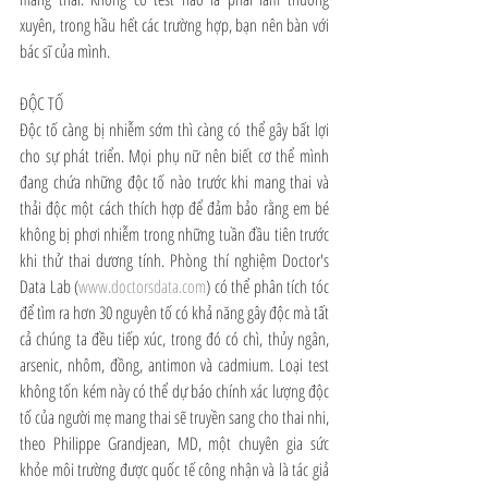
xuyên, trong hầu hết các trường hợp, bạn nên bàn với 
bác sĩ của mình.
ĐỘC TỐ
Độc tố càng bị nhiễm sớm thì càng có thể gây bất lợi 
cho sự phát triển. Mọi phụ nữ nên biết cơ thể mình 
đang chứa những độc tố nào trước khi mang thai và 
thải độc một cách thích hợp để đảm bảo rằng em bé 
không bị phơi nhiễm trong những tuần đầu tiên trước 
khi thử thai dương tính. Phòng thí nghiệm Doctor's 
Data Lab (
www.doctorsdata.com
) có thể phân tích tóc 
để tìm ra hơn 30 nguyên tố có khả năng gây độc mà tất 
cả chúng ta đều tiếp xúc, trong đó có chì, thủy ngân, 
arsenic, nhôm, đồng, antimon và cadmium. Loại test 
không tốn kém này có thể dự báo chính xác lượng độc 
tố của người mẹ mang thai sẽ truyền sang cho thai nhi, 
theo Philippe Grandjean, MD, một chuyên gia sức 
khỏe môi trường được quốc tế công nhận và là tác giả 