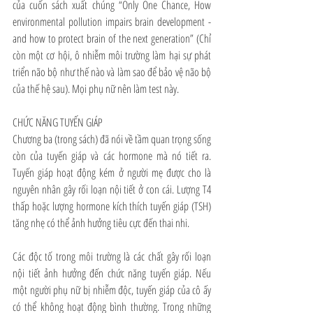
của cuốn sách xuất chúng “Only One Chance, How 
environmental pollution impairs brain development - 
and how to protect brain of the next generation” (Chỉ 
còn một cơ hội, ô nhiễm môi trường làm hại sự phát 
triển não bộ như thế nào và làm sao để bảo vệ não bộ 
của thế hệ sau). Mọi phụ nữ nên làm test này. 
CHỨC NĂNG TUYẾN GIÁP 
Chương ba (trong sách) đã nói về tầm quan trọng sống 
còn của tuyến giáp và các hormone mà nó tiết ra. 
Tuyến giáp hoạt động kém ở người mẹ được cho là 
nguyên nhân gây rối loạn nội tiết ở con cái. Lượng T4 
thấp hoặc lượng hormone kích thích tuyến giáp (TSH) 
tăng nhẹ có thể ảnh hưởng tiêu cực đến thai nhi.
Các độc tố trong môi trường là các chất gây rối loạn 
nội tiết ảnh hưởng đến chức năng tuyến giáp. Nếu 
một người phụ nữ bị nhiễm độc, tuyến giáp của cô ấy 
có thể không hoạt động bình thường. Trong những 