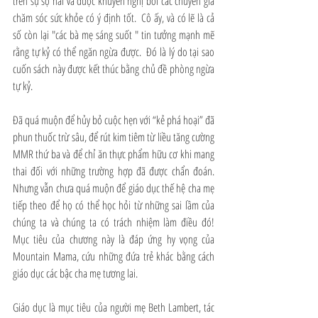
trên sự sợ hãi và được khuyến nghị bởi các chuyên gia 
chăm sóc sức khỏe có ý định tốt.  Cô ấy, và có lẽ là cả 
số còn lại "các bà mẹ sáng suốt " tin tưởng mạnh mẽ 
rằng tự kỷ có thể ngăn ngừa được.  Đó là lý do tại sao 
cuốn sách này được kết thúc bằng chủ đề phòng ngừa 
tự kỷ.
Đã quá muộn để hủy bỏ cuộc hẹn với “kẻ phá hoại” đã 
phun thuốc trừ sâu, để rút kim tiêm từ liều tăng cường 
MMR thứ ba và để chỉ ăn thực phẩm hữu cơ khi mang 
thai đối với những trường hợp đã được chẩn đoán.  
Nhưng vẫn chưa quá muộn để giáo dục thế hệ cha mẹ 
tiếp theo để họ có thể học hỏi từ những sai lầm của 
chúng ta và chúng ta có trách nhiệm làm điều đó!  
Mục tiêu của chương này là đáp ứng hy vọng của 
Mountain Mama, cứu những đứa trẻ khác bằng cách 
giáo dục các bậc cha mẹ tương lai.
Giáo dục là mục tiêu của người mẹ Beth Lambert, tác 