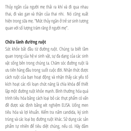
Thủy ngân của người mẹ thải ra khí và đi qua nhau 
thai, đi vào gan và thận của thai nhi.  Nó cũng xuất 
hiện trong sữa mẹ. "Mức thủy ngân ở trẻ sơ sinh tương 
quan với số lượng trám răng ở người mẹ”.
Chữa lành đường ruột 
Sức khỏe bắt đầu từ đường ruột. Chúng ta biết tầm 
quan trọng của hệ vi sinh vật, sự đa dạng của các sinh 
vật sống bên trong chúng ta. Chăm sóc đường ruột là 
ưu tiên hàng đầu trong suốt cuộc đời. Nhận thức được 
cách ruột của bạn hoạt động và nhận thấy các yếu tố 
kích hoạt các rối loạn chức năng là chìa khóa để thiết 
lập một đường ruột khỏe mạnh. Bình thường hóa quá 
trình tiêu hóa bằng cách loại bỏ các thực phẩm có vấn 
đề được xác định bằng xét nghiệm ELISA. Uống men 
tiêu hóa và lợi khuẩn. Kiểm tra nấm candida, ký sinh 
trùng và các loại bọ đường ruột khác. Sử dụng các sản 
phẩm tự nhiên để tiêu diệt chúng, nếu có. Hãy đảm 