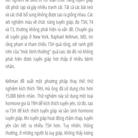
rất phức tạp và gây nhiều tranh cãi. Tất cả các bài test 
và các chất bổ sung không được tạo ra giống nhau. Các 
xét nghiệm máu về chức năng tuyến giáp, đo TSH, T4 
và T3, thường không phát hiện ra vấn đề. Chuyên gia 
về tuyến giáp ở New York, Raphael Kellman, MD, tin 
rằng phạm vi tham chiếu TSH quá rộng, với ranh giới 
trên của "mức bình thường" quá cao; do đó nó không 
phát hiện được tuyến giáp hơi thấp ở nhiều bệnh 
nhân.
Kellman đề xuất một phương pháp thay thế: thử 
nghiệm kích thích TRH, mà ông đã sử dụng cho hơn 
15.000 bệnh nhân. Thử nghiệm này sử dụng một loại 
hormone gọi là TRH để kích thích tuyến yên, từ đó, tạo 
ra TSH để kích thích tuyến giáp và sản sinh hormone 
tuyến giáp. Khi tuyến giáp hoạt động chậm chạp, tuyến 
yên cần tiết ra nhiều TSH hơn. Tuy nhiên, thông 
thường, ở những người bị suy giáp, không thấy lượng 