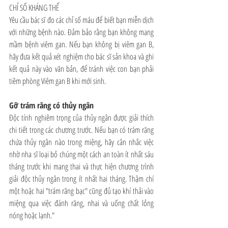
CHỈ SỐ KHÁNG THỂ
Yêu cầu bác sĩ đo các chỉ số máu để biết bạn miễn dịch 
với những bệnh nào. Đảm bảo rằng bạn không mang 
mầm bệnh viêm gan. Nếu bạn không bị viêm gan B, 
hãy đưa kết quả xét nghiệm cho bác sĩ sản khoa và ghi 
kết quả này vào văn bản, để tránh việc con bạn phải 
tiêm phòng Viêm gan B khi mới sinh.
Gỡ trám răng có thủy ngân
Độc tính nghiêm trọng của thủy ngân được giải thích 
chi tiết trong các chương trước. Nếu bạn có trám răng 
chứa thủy ngân nào trong miệng, hãy cân nhắc việc 
nhờ nha sĩ loại bỏ chúng một cách an toàn ít nhất sáu 
tháng trước khi mang thai và thực hiện chương trình 
giải độc thủy ngân trong ít nhất hai tháng. Thậm chí 
một hoặc hai "trám răng bạc" cũng đủ tạo khí thải vào 
miệng qua việc đánh răng, nhai và uống chất lỏng 
nóng hoặc lạnh."