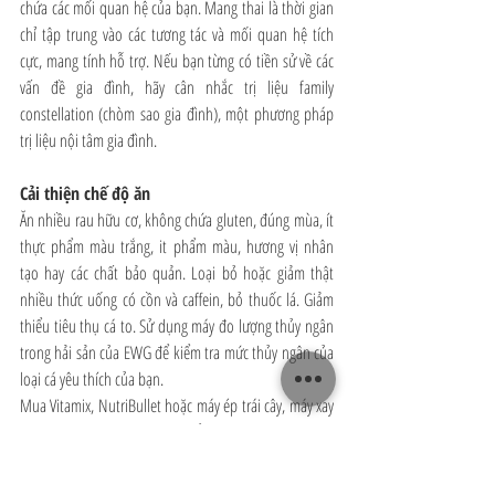
chứa các mối quan hệ của bạn. Mang thai là thời gian 
chỉ tập trung vào các tương tác và mối quan hệ tích 
cực, mang tính hỗ trợ. Nếu bạn từng có tiền sử về các 
vấn đề gia đình, hãy cân nhắc trị liệu family 
constellation (chòm sao gia đình), một phương pháp 
trị liệu nội tâm gia đình. 
Cải thiện chế độ ăn 
Ăn nhiều rau hữu cơ, không chứa gluten, đúng mùa, ít 
thực phẩm màu trắng, it phẩm màu, hương vị nhân 
tạo hay các chất bảo quản. Loại bỏ hoặc giảm thật 
nhiều thức uống có cồn và caffein, bỏ thuốc lá. Giảm 
thiểu tiêu thụ cá to. Sử dụng máy đo lượng thủy ngân 
trong hải sản của EWG để kiểm tra mức thủy ngân của 
loại cá yêu thích của bạn.
Mua Vitamix, NutriBullet hoặc máy ép trái cây, máy xay 
sinh tố hoặc máy trộn khác để ép rau hữu cơ và làm 
sinh tố giàu chất dinh dưỡng. Tiêu thụ thực phẩm lên 
men như dưa cải bắp và kim chi hàng ngày. Đọc lại 