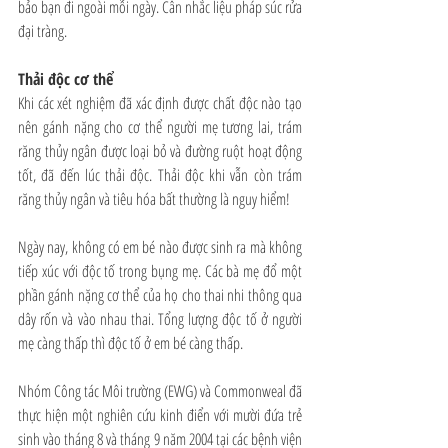
bảo bạn đi ngoài mỗi ngày. Cân nhắc liệu pháp súc rửa 
đại tràng.
Thải độc cơ thể
Khi các xét nghiệm đã xác định được chất độc nào tạo 
nên gánh nặng cho cơ thể người mẹ tương lai, trám 
răng thủy ngân được loại bỏ và đường ruột hoạt động 
tốt, đã đến lúc thải độc. Thải độc khi vẫn còn trám 
răng thủy ngân và tiêu hóa bất thường là nguy hiểm!
Ngày nay, không có em bé nào được sinh ra mà không 
tiếp xúc với độc tố trong bụng mẹ. Các bà mẹ đổ một 
phần gánh nặng cơ thể của họ cho thai nhi thông qua 
dây rốn và vào nhau thai. Tổng lượng độc tố ở người 
mẹ càng thấp thì độc tố ở em bé càng thấp.
Nhóm Công tác Môi trường (EWG) và Commonweal đã 
thực hiện một nghiên cứu kinh điển với mười đứa trẻ 
sinh vào tháng 8 và tháng 9 năm 2004 tại các bệnh viện 