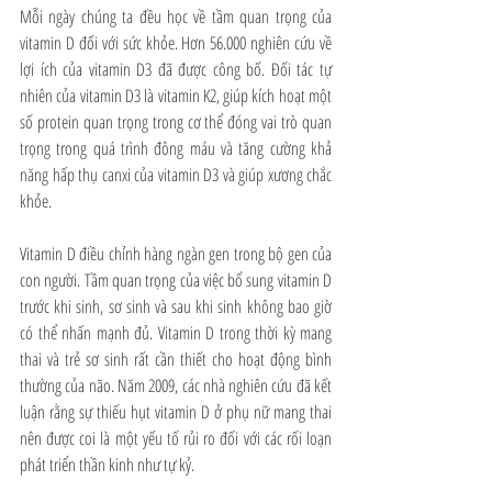
Mỗi ngày chúng ta đều học về tầm quan trọng của 
vitamin D đối với sức khỏe. Hơn 56.000 nghiên cứu về 
lợi ích của vitamin D3 đã được công bố. Đối tác tự 
nhiên của vitamin D3 là vitamin K2, giúp kích hoạt một 
số protein quan trọng trong cơ thể đóng vai trò quan 
trọng trong quá trình đông máu và tăng cường khả 
năng hấp thụ canxi của vitamin D3 và giúp xương chắc 
khỏe.
Vitamin D điều chỉnh hàng ngàn gen trong bộ gen của 
con người. Tầm quan trọng của việc bổ sung vitamin D 
trước khi sinh, sơ sinh và sau khi sinh không bao giờ 
có thể nhấn mạnh đủ. Vitamin D trong thời kỳ mang 
thai và trẻ sơ sinh rất cần thiết cho hoạt động bình 
thường của não. Năm 2009, các nhà nghiên cứu đã kết 
luận rằng sự thiếu hụt vitamin D ở phụ nữ mang thai 
nên được coi là một yếu tố rủi ro đối với các rối loạn 
phát triển thần kinh như tự kỷ.