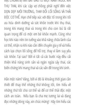
Việc CHUẨN BỊ nên BẮT ĐẦU TỪ MỘT NĂM TRƯỚC KHI 
THỤ THAI, khi các cặp vợ chồng phải nghĩ đến việc 
DỌN DẸP MÔI TRƯỜNG, THAY ĐỔI LỐI SỐNG VÀ THẢI 
ĐỘC CƠ THỂ. Hạn chế tiếp xúc với độc tố trong khi tối 
ưu hóa dinh dưỡng và sức khỏe trước khi thụ thai, 
trong khi mang thai và trong khi cho con bú là rất 
quan trọng để có một em bé khỏe mạnh. Cũng như 
học khi nào nên tin tưởng vào khả năng chữa lành của 
cơ thể, nhận ra khi nào cần đến chuyên gia y tế và hiểu 
cách lựa chọn lối sống để hỗ trợ, thay vì làm suy yếu 
sức khỏe. Tại sao? Bởi vì tất cả các bước này đều cải 
thiện khả năng sinh sản và ngăn ngừa sảy thai, các 
biến chứng khi mang thai và các vấn đề trong khi sinh.
Hẳn một năm? Vâng, bởi vì đó là khoảng thời gian cần 
thiết để thay thế những thứ không tốt, tìm hiểu về 
những thứ tốt cho cơ thể và để cơ thể thải độc một 
cách an toàn.  Nếu bạn là cha mẹ tương lai và đang 
đọc những dòng này, xin chúc mừng!  Hãy tìm hiểu các 