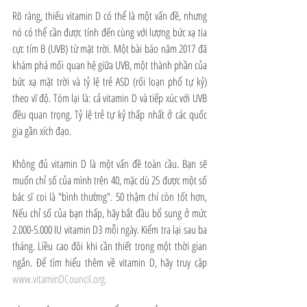
Rõ ràng, thiếu vitamin D có thể là một vấn đề, nhưng 
nó có thể cần được tính đến cùng với lượng bức xạ tia 
cực tím B (UVB) từ mặt trời. Một bài báo năm 2017 đã 
khám phá mối quan hệ giữa UVB, một thành phần của 
bức xạ mặt trời và tỷ lệ trẻ ASD (rối loạn phổ tự kỷ) 
theo vĩ độ. Tóm lại là: cả vitamin D và tiếp xúc với UVB 
đều quan trọng. Tỷ lệ trẻ tự kỷ thấp nhất ở các quốc 
gia gần xích đạo.
Không đủ vitamin D là một vấn đề toàn cầu. Bạn sẽ 
muốn chỉ số của mình trên 40, mặc dù 25 được một số 
bác sĩ coi là "bình thường". 50 thậm chí còn tốt hơn, 
Nếu chỉ số của bạn thấp, hãy bắt đầu bổ sung ở mức 
2.000-5.000 IU vitamin D3 mỗi ngày. Kiểm tra lại sau ba 
tháng. Liều cao đôi khi cần thiết trong một thời gian 
ngắn. Để tìm hiểu thêm về vitamin D, hãy truy cập 
www.vitaminDCouncil.org.