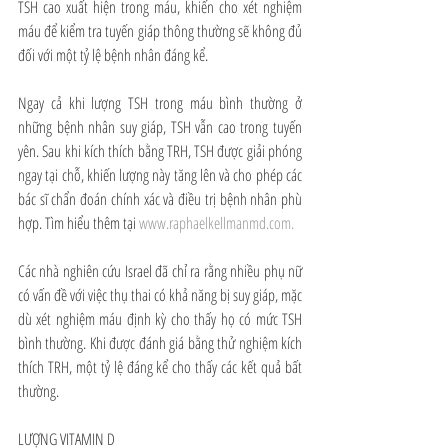
TSH cao xuất hiện trong máu, khiến cho xét nghiệm 
máu để kiểm tra tuyến giáp thông thường sẽ không đủ 
đối với một tỷ lệ bệnh nhân đáng kể.
Ngay cả khi lượng TSH trong máu bình thường ở 
những bệnh nhân suy giáp, TSH vẫn cao trong tuyến 
yên. Sau khi kích thích bằng TRH, TSH được giải phóng 
ngay tại chỗ, khiến lượng này tăng lên và cho phép các 
bác sĩ chẩn đoán chính xác và điều trị bệnh nhân phù 
hợp. Tìm hiểu thêm tại 
www.raphaelkellmanmd.com.
Các nhà nghiên cứu Israel đã chỉ ra rằng nhiều phụ nữ 
có vấn đề với việc thụ thai có khả năng bị suy giáp, mặc 
dù xét nghiệm máu định kỳ cho thấy họ có mức TSH 
bình thường. Khi được đánh giá bằng thử nghiệm kích 
thích TRH, một tỷ lệ đáng kể cho thấy các kết quả bất 
thường.
LƯỢNG VITAMIN D