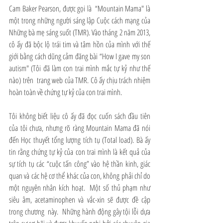
Cam Baker Pearson, được gọi là  “Mountain Mama" là 
một trong những người sáng lập Cuộc cách mạng của 
Những bà mẹ sáng suốt (TMR). Vào tháng 2 năm 2013, 
cô ấy đã bộc lộ trái tim và tâm hồn của mình với thế 
giới bằng cách dũng cảm đăng bài “How I gave my son 
autism" (Tôi đã làm con trai mình mắc tự kỷ như thế 
nào) trên  trang web của TMR. Cô ấy chịu trách nhiệm 
hoàn toàn về chứng tự kỷ của con trai mình.
Tôi không biết liệu cô ấy đã đọc cuốn sách đầu tiên 
của tôi chưa, nhưng rõ ràng Mountain Mama đã nói 
đến Học thuyết tổng lượng tích tụ (Total load). Bà ấy 
tin rằng chứng tự kỷ của con trai mình là kết quả của 
sự tích tụ các “cuộc tấn công” vào hệ thần kinh, giác 
quan và các hệ cơ thể khác của con, không phải chỉ do 
một nguyên nhân kích hoạt.  Một số thủ phạm như 
siêu âm, acetaminophen và vắc-xin sẽ được đề cập 
trong chương  này.  Những hành động gây tội lỗi dựa 