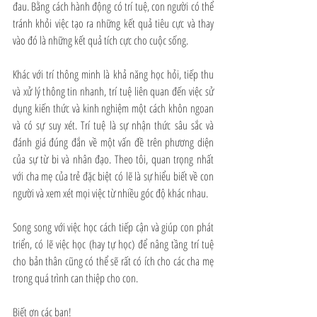
đau. Bằng cách hành động có trí tuệ, con người có thể 
tránh khỏi việc tạo ra những kết quả tiêu cực và thay 
vào đó là những kết quả tích cực cho cuộc sống.
Khác với trí thông minh là khả năng học hỏi, tiếp thu 
và xử lý thông tin nhanh, trí tuệ liên quan đến việc sử 
dụng kiến thức và kinh nghiệm một cách khôn ngoan 
và có sự suy xét. Trí tuệ là sự nhận thức sâu sắc và 
đánh giá đúng đắn về một vấn đề trên phương diện 
của sự từ bi và nhân đạo. Theo tôi, quan trọng nhất 
với cha mẹ của trẻ đặc biệt có lẽ là sự hiểu biết về con 
người và xem xét mọi việc từ nhiều góc độ khác nhau.
Song song với việc học cách tiếp cận và giúp con phát 
triển, có lẽ việc học (hay tự học) để nâng tầng trí tuệ 
cho bản thân cũng có thể sẽ rất có ích cho các cha mẹ 
trong quá trình can thiệp cho con.
Biết ơn các bạn!