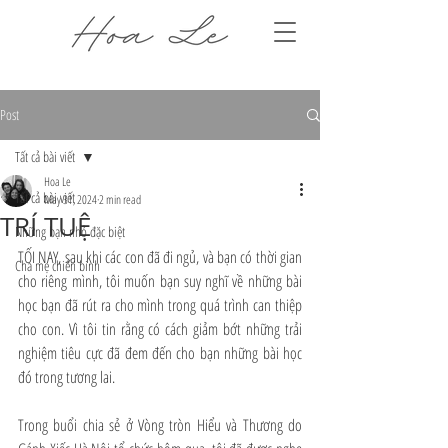
Post
Tất cả bài viết
Hoa Le
Tất cả bài viết
May 31, 2024
2 min read
TRÍ TUỆ
Những bạn nhỏ đặc biệt
TỐI NAY, sau khi các con đã đi ngủ, và bạn có thời gian 
Cha mẹ chiến binh
cho riêng mình, tôi muốn bạn suy nghĩ về những bài 
học bạn đã rút ra cho mình trong quá trình can thiệp 
cho con. Vì tôi tin rằng có cách giảm bớt những trải 
nghiệm tiêu cực đã đem đến cho bạn những bài học 
đó trong tương lai.
Trong buổi chia sẻ ở Vòng tròn Hiểu và Thương do 