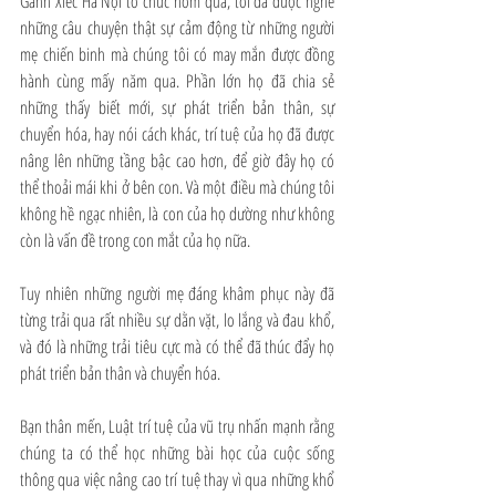
Gánh Xiếc Hà Nội tổ chức hôm qua, tôi đã được nghe 
những câu chuyện thật sự cảm động từ những người 
mẹ chiến binh mà chúng tôi có may mắn được đồng 
hành cùng mấy năm qua. Phần lớn họ đã chia sẻ 
những thấy biết mới, sự phát triển bản thân, sự 
chuyển hóa, hay nói cách khác, trí tuệ của họ đã được 
nâng lên những tầng bậc cao hơn, để giờ đây họ có 
thể thoải mái khi ở bên con. Và một điều mà chúng tôi 
không hề ngạc nhiên, là con của họ dường như không 
còn là vấn đề trong con mắt của họ nữa.
Tuy nhiên những người mẹ đáng khâm phục này đã 
từng trải qua rất nhiều sự dằn vặt, lo lắng và đau khổ, 
và đó là những trải tiêu cực mà có thể đã thúc đẩy họ 
phát triển bản thân và chuyển hóa.
Bạn thân mến, Luật trí tuệ của vũ trụ nhấn mạnh rằng 
chúng ta có thể học những bài học của cuộc sống 
thông qua việc nâng cao trí tuệ thay vì qua những khổ 