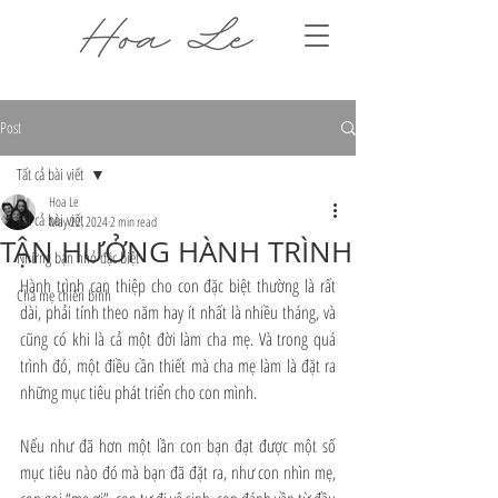
Post
Tất cả bài viết
Hoa Le
Tất cả bài viết
May 22, 2024
2 min read
TẬN HƯỞNG HÀNH TRÌNH
Những bạn nhỏ đặc biệt
Hành trình can thiệp cho con đặc biệt thường là rất 
Cha mẹ chiến binh
dài, phải tính theo năm hay ít nhất là nhiều tháng, và 
cũng có khi là cả một đời làm cha mẹ. Và trong quá 
trình đó, một điều cần thiết mà cha mẹ làm là đặt ra 
những mục tiêu phát triển cho con mình.
Nếu như đã hơn một lần con bạn đạt được một số 
mục tiêu nào đó mà bạn đã đặt ra, như con nhìn mẹ, 