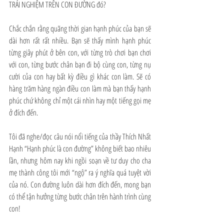
TRẢI NGHIỆM TRÊN CON ĐƯỜNG đó?
Chắc chắn rằng quãng thời gian hạnh phúc của bạn sẽ 
dài hơn rất rất nhiều. Bạn sẽ thấy mình hạnh phúc 
từng giây phút ở bên con, với từng trò chơi bạn chơi 
với con, từng bước chân bạn đi bộ cùng con, từng nụ 
cười của con hay bất kỳ điều gì khác con làm. Sẽ có 
hàng trăm hàng ngàn điều con làm mà bạn thấy hạnh 
phúc chứ không chỉ một cái nhìn hay một tiếng gọi mẹ 
ở đích đến.
Tôi đã nghe/đọc câu nói nổi tiếng của thầy Thích Nhất 
Hạnh “Hạnh phúc là con đường” không biết bao nhiêu 
lần, nhưng hôm nay khi ngồi soạn về tư duy cho cha 
mẹ thành công tôi mới “ngộ” ra ý nghĩa quá tuyệt vời 
của nó. Con đường luôn dài hơn đích đến, mong bạn 
có thể tận hưởng từng bước chân trên hành trình cùng 
con!