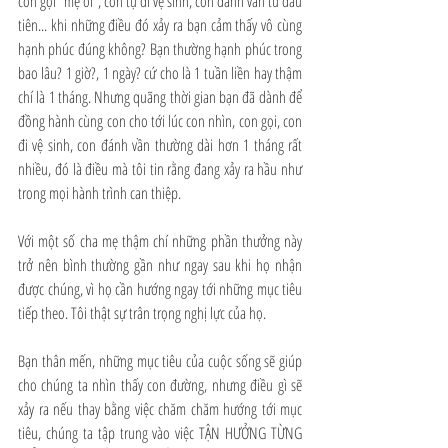
con gọi “mẹ ơi”, con tự đi vệ sinh, con đánh vần từ đầu 
tiên... khi những điều đó xảy ra bạn cảm thấy vô cùng 
hạnh phúc đúng không? Bạn thường hạnh phúc trong 
bao lâu? 1 giờ?, 1 ngày? cứ cho là 1 tuần liền hay thậm 
chí là 1 tháng. Nhưng quãng thời gian bạn đã dành để 
đồng hành cùng con cho tới lúc con nhìn, con gọi, con 
đi vệ sinh, con đánh vần thường dài hơn 1 tháng rất 
nhiều, đó là điều mà tôi tin rằng đang xảy ra hầu như 
trong mọi hành trình can thiệp.
Với một số cha mẹ thậm chí những phần thưởng này 
trở nên bình thường gần như ngay sau khi họ nhận 
được chúng, vì họ cần hướng ngay tới những mục tiêu 
tiếp theo. Tôi thật sự trân trọng nghị lực của họ.
Bạn thân mến, những mục tiêu của cuộc sống sẽ giúp 
cho chúng ta nhìn thấy con đường, nhưng điều gì sẽ 
xảy ra nếu thay bằng việc chăm chăm hướng tới mục 
tiêu, chúng ta tập trung vào việc TẬN HƯỞNG TỪNG 