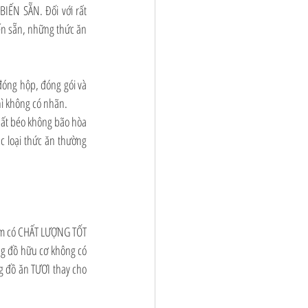
ẾN SẴN. Đối với rất 
ến sẵn, những thức ăn 
đóng hộp, đóng gói và 
hì không có nhãn.
hất béo không bão hòa 
c loại thức ăn thường 
ẩm có CHẤT LƯỢNG TỐT 
g đồ hữu cơ không có 
 đồ ăn TƯƠI thay cho 