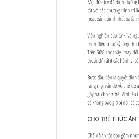
Một đứa trẻ đủ dinh dưỡng l
tốt với các chương trình trị
hoặc xám, ốm ít nhất ba lần 
Viện nghiên cứu tự kỉ và ngư
trình điều trị tự kỷ, ông t
Trên 50% cho thấy  thay đổi 
thuốc thì rất ít các hành vi c
Bước đầu tiên là quyết định 
rằng mọi vấn đề về chế độ ăn
gây hại cho cơ thể. Vì nhiều 
sẽ không bao giờ bị đói, sẽ c
CHO TRẺ THỨC ĂN 
Chế độ ăn tốt bao gồm nhữn