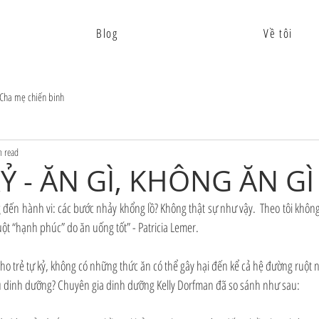
Blog
Về tôi
Cha mẹ chiến binh
n read
Ỷ - ĂN GÌ, KHÔNG ĂN GÌ
đến hành vi: các bước nhảy khổng lồ? Không thật sự như vậy.  Theo tôi không
uột “hạnh phúc” do ăn uống tốt” - Patricia Lemer. 
 cho trẻ tự kỷ, không có những thức ăn có thể gây hại đến kể cả hệ đường ruột 
đủ dinh dưỡng? Chuyên gia dinh dưỡng Kelly Dorfman đã so sánh như sau: