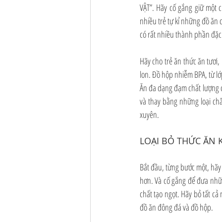
VẬT”. Hãy cố gắng giữ một 
nhiều trẻ tự kỉ những đồ ăn 
có rất nhiều thành phần đặc 
Hãy cho trẻ ăn thức ăn tươi,
lon. Đồ hộp nhiễm BPA, từ lớ
Ăn đa dạng đạm chất lượng ca
và thay bằng những loại chấ
xuyên.
LOẠI BỎ THỨC ĂN
Bắt đầu, từng bước một, hã
hơn. Và cố gắng để đưa nhữ
chất tạo ngọt. Hãy bỏ tất c
đồ ăn đông đá và đồ hộp.