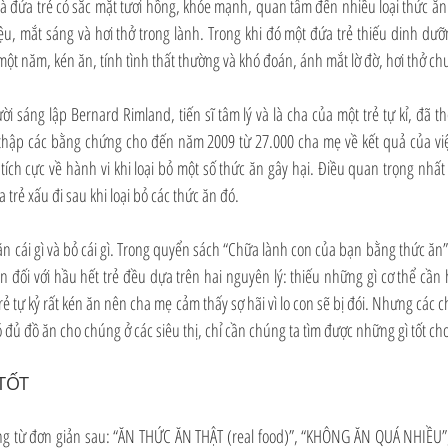
à đứa trẻ có sắc mặt tươi hồng, khỏe mạnh, quan tâm đến nhiều loại thức ăn 
 liệu, mắt sáng và hơi thở trong lành. Trong khi đó một đứa trẻ thiếu dinh dưỡ
một năm, kén ăn, tính tình thất thường và khó đoán, ánh mắt lờ đờ, hơi thở ch
ời sáng lập Bernard Rimland, tiến sĩ tâm lý và là cha của một trẻ tự kỉ, đã 
hu thập các bằng chứng cho đến năm 2009 từ 27.000 cha mẹ về kết quả của việ
tích cực về hành vi khi loại bỏ một số thức ăn gây hại. Điều quan trọng nhất
ủa trẻ xấu đi sau khi loại bỏ các thức ăn đó.
ăn cái gì và bỏ cái gì. Trong quyển sách “Chữa lành con của bạn bằng thức ăn”,
 đối với hầu hết trẻ đều dựa trên hai nguyên lý: thiếu những gì cơ thể cần 
trẻ tự kỷ rất kén ăn nên cha mẹ cảm thấy sợ hãi vì lo con sẽ bị đói. Nhưng các c
ó đủ đồ ăn cho chúng ở các siêu thị, chỉ cần chúng ta tìm được những gì tốt cho
TỐT
g từ đơn giản sau: “ĂN THỨC ĂN THẬT (real food)”, “KHÔNG ĂN QUÁ NHIỀU”