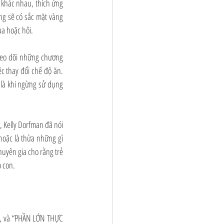
khác nhau, thích ứng 
ng sẽ có sắc mặt vàng 
ua hoặc hôi.
theo dõi những chương 
c thay đổi chế độ ăn. 
 là khi ngừng sử dụng 
 Kelly Dorfman đã nói 
hoặc là thừa những gì 
huyên gia cho rằng trẻ 
 con.  
, và “PHẦN LỚN THỰC 