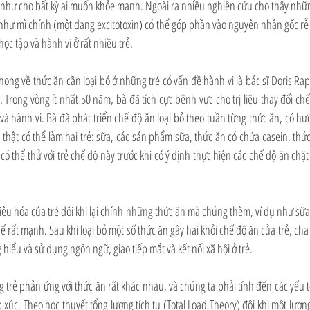
ũng như cho bất kỳ ai muốn khỏe mạnh. Ngoài ra nhiều nghiên cứu cho thấy nhữ
như mì chính (một dạng excitotoxin) có thể góp phần vào nguyên nhân gốc rễ 
ọc tập và hành vi ở rất nhiều trẻ.
ng về thức ăn cần loại bỏ ở những trẻ có vấn đề hành vi là bác sĩ Doris Rapp, 
. Trong vòng ít nhất 50 năm, bà đã tích cực bênh vực cho trị liệu thay đổi chế
 và hành vi. Bà đã phát triển chế độ ăn loại bỏ theo tuần từng thức ăn, có hư
thật có thể làm hại trẻ: sữa, các sản phẩm sữa, thức ăn có chứa casein, thức
có thể thử với trẻ chế độ này trước khi có ý định thực hiện các chế độ ăn chặt 
êu hóa của trẻ đôi khi lại chính những thức ăn mà chúng thèm, ví dụ như sữa
hể rất mạnh. Sau khi loại bỏ một số thức ăn gây hại khỏi chế độ ăn của trẻ, ch
 hiểu và sử dụng ngôn ngữ, giao tiếp mắt và kết nối xã hội ở trẻ.
trẻ phản ứng với thức ăn rất khác nhau, và chúng ta phải tính đến các yếu tố 
p xúc. Theo học thuyết tổng lương tích tụ (Total Load Theory) đôi khi một lượng