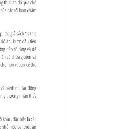
ng thức ăn đã qua chế 
của các rối loạn chậm 
tác giả sách “is this 
 độ ăn, bước đầu tiên 
ớng dẫn rõ ràng và dễ 
 ăn có chứa gluten và 
chẽ hơn vì bạn có thể 
 và bánh mì. Tác động 
a mẹ thường nhận thấy 
khác, đặc biệt là các 
 nhỏ một loại thức ăn 