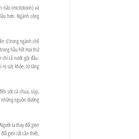
não (excitotoxin) và 
 lâu hơn. Ngành công 
ến sĩ trong ngành chế 
trong hầu hết mọi thứ 
chí cả nước gội đầu. 
ro sức khỏe, từ tăng 
ến sốt cà chua, súp, 
ng những nguồn đường 
Người ta thay đổi gien 
i gien rất cần thiết, 