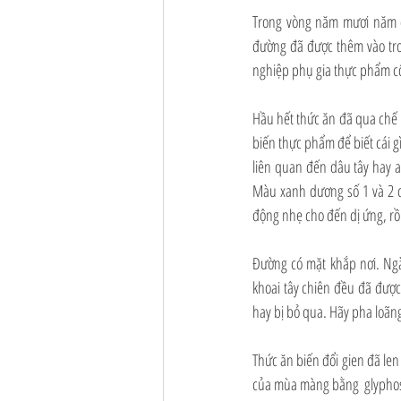
Trong vòng năm mươi năm qu
đường đã được thêm vào tro
nghiệp phụ gia thực phẩm cố
Hầu hết thức ăn đã qua chế b
biến thực phẩm để biết cái g
liên quan đến dâu tây hay a
Màu xanh dương số 1 và 2 có
động nhẹ cho đến dị ứng, rồ
Đường có mặt khắp nơi. Ngà
khoai tây chiên đều đã đượ
hay bị bỏ qua. Hãy pha loãng
Thức ăn biến đổi gien đã len 
của mùa màng bằng  glyphosat