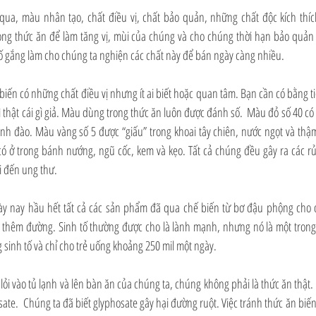
a, màu nhân tạo, chất điều vị, chất bảo quản, những chất độc kích thích 
ng thức ăn để làm tăng vị, mùi của chúng và cho chúng thời hạn bảo quản
 gắng làm cho chúng ta nghiện các chất này để bán ngày càng nhiều.
iến có những chất điều vị nhưng ít ai biết hoặc quan tâm. Bạn cần có bằng ti
ì thật cái gì giả. Màu dùng trong thức ăn luôn được đánh số.  Màu đỏ số 40 có 
nh đào. Màu vàng số 5 được “giấu” trong khoai tây chiên, nước ngọt và thậm 
 ở trong bánh nướng, ngũ cốc, kem và kẹo. Tất cả chúng đều gây ra các rủi 
i đến ung thư.
y nay hầu hết tất cả các sản phẩm đã qua chế biến từ bơ đậu phộng cho đ
c thêm đường. Sinh tố thường được cho là lành mạnh, nhưng nó là một tro
 sinh tố và chỉ cho trẻ uống khoảng 250 mil một ngày. 
lỏi vào tủ lạnh và lên bàn ăn của chúng ta, chúng không phải là thức ăn thật. 
e.  Chúng ta đã biết glyphosate gây hại đường ruột. Việc tránh thức ăn biến đổ