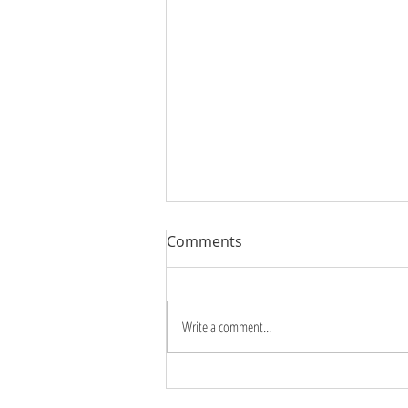
Comments
Write a comment...
BUÔNG BỎ ĐỂ NHẸ NHÀNG