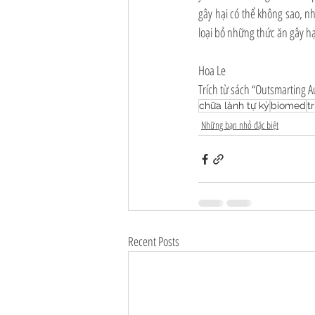
gây hại có thể không sao, nh
loại bỏ những thức ăn gây hại
Hoa Le
Trích từ sách “Outsmarting A
chữa lành tự kỷ
biomed
tr
Những bạn nhỏ đặc biệt
Recent Posts