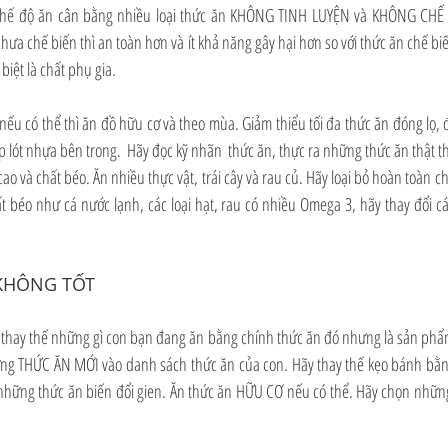
chế độ ăn cân bằng nhiều loại thức ăn KHÔNG TINH LUYỆN và KHÔNG CHẾ BI
chưa chế biến thì an toàn hơn và ít khả năng gây hại hơn so với thức ăn chế bi
biệt là chất phụ gia.
 nếu có thể thì ăn đồ hữu cơ và theo mùa. Giảm thiểu tối đa thức ăn đóng lọ, 
p lót nhựa bên trong.  Hãy đọc kỹ nhãn  thức ăn, thực ra những thức ăn thật t
o và chất béo. Ăn nhiều thực vật, trái cây và rau củ. Hãy loại bỏ hoàn toàn c
t béo như cá nước lạnh, các loại hạt, rau có nhiều Omega 3, hãy thay đổi cá
 KHÔNG TỐT
y thay thế những gì con bạn đang ăn bằng chính thức ăn đó nhưng là sản ph
ng THỨC ĂN MỚI vào danh sách thức ăn của con. Hãy thay thế kẹo bánh bằn
ả những thức ăn biến đổi gien. Ăn thức ăn HỮU CƠ nếu có thể. Hãy chọn những