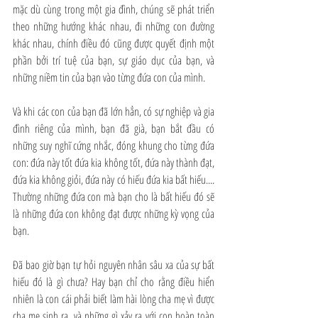
mặc dù cùng trong một gia đình, chúng sẽ phát triển 
theo những hướng khác nhau, đi những con đường 
khác nhau, chính điều đó cũng được quyết định một 
phần bởi trí tuệ của bạn, sự giáo dục của bạn, và 
những niềm tin của bạn vào từng đứa con của mình.
Và khi các con của bạn đã lớn hẳn, có sự nghiệp và gia 
đình riêng của mình, bạn đã già, bạn bắt đầu có 
những suy nghĩ cứng nhắc, đóng khung cho từng đứa 
con: đứa này tốt đứa kia không tốt, đứa này thành đạt, 
đứa kia không giỏi, đứa này có hiếu đứa kia bất hiếu.... 
Thường những đứa con mà bạn cho là bất hiếu đó sẽ 
là những đứa con không đạt được những kỳ vọng của 
bạn.
Đã bao giờ bạn tự hỏi nguyên nhân sâu xa của sự bất 
hiếu đó là gì chưa? Hay bạn chỉ cho rằng điều hiển 
nhiên là con cái phải biết làm hài lòng cha mẹ vì được 
cha mẹ sinh ra, và những gì xảy ra với con hoàn toàn 