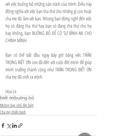
xét việc buông bỏ những oán trách của mình. Điều này 
đồng nghĩa với việc bạn tha thứ cho những gì con hoặc 
cha mẹ đã làm với bạn. Nhưng bạn đừng nghĩ đến việc 
họ có đáng tha thứ hay bạn có đang tha thứ cho họ 
hay không, bạn BUÔNG BỎ ĐỂ CÓ SỰ BÌNH AN CHO 
CHÍNH MÌNH.
Bạn có thể bắt đầu ngay bây giờ bằng việc TRÂN 
TRỌNG BIẾT ƠN con đã đến với cuộc đời mình để giúp 
mình trưởng thành cũng như TRÂN TRỌNG BIẾT ƠN 
cha mẹ đã sinh ra mình.
Hoa Le
biết ơn
buông bỏ
Những bạn nhỏ đặc biệt
Cha mẹ chiến binh