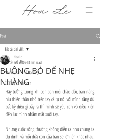
Post
Tất cả bài viết
Hoa Le
Tất cả bài viết
Feb 5, 2024
3 min read
BUÔNG BỎ ĐỂ NHẸ
Những bạn nhỏ đặc biệt
NHÀNG
Cha mẹ chiến binh
Hãy tưởng tượng khi con bạn mới chào đời, bạn nâng 
niu thiên thần nhỏ trên tay và tự nói với mình rằng dù 
bất kỳ điều gì xảy ra thì mình sẽ yêu con vô điều kiện 
đến lúc mình nhắm mắt xuôi tay.
Nhưng cuộc sống thường không diễn ra như chúng ta 
dự định, và mỗi đứa con của bạn sẽ lớn lên khác nhau, 