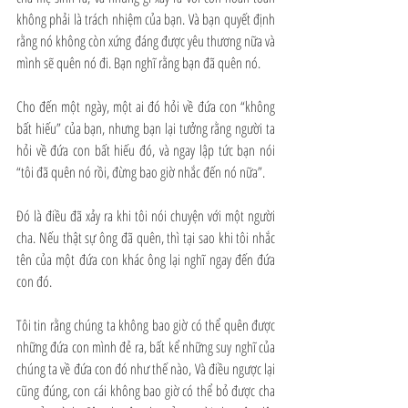
không phải là trách nhiệm của bạn. Và bạn quyết định 
rằng nó không còn xứng đáng được yêu thương nữa và 
mình sẽ quên nó đi. Bạn nghĩ rằng bạn đã quên nó.
Cho đến một ngày, một ai đó hỏi về đứa con “không 
bất hiếu” của bạn, nhưng bạn lại tưởng rằng người ta 
hỏi về đứa con bất hiếu đó, và ngay lập tức bạn nói 
“tôi đã quên nó rồi, đừng bao giờ nhắc đến nó nữa”.
Đó là điều đã xảy ra khi tôi nói chuyện với một người 
cha. Nếu thật sự ông đã quên, thì tại sao khi tôi nhắc 
tên của một đứa con khác ông lại nghĩ ngay đến đứa 
con đó.
Tôi tin rằng chúng ta không bao giờ có thể quên được 
những đứa con mình đẻ ra, bất kể những suy nghĩ của 
chúng ta về đứa con đó như thế nào, Và điều ngược lại 
cũng đúng, con cái không bao giờ có thể bỏ được cha 