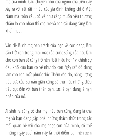
mẹ của mình. Câu chuyện như của người cha trên đây 
xảy ra với rất rất nhiều các gia đình không chỉ ở Việt 
Nam mà toàn cầu, có vẻ như càng muốn yêu thương 
chăm lo cho nhau thì cha mẹ và con cái đang càng làm 
khổ nhau.
Vấn đề là những oán trách của bạn về con đang làm 
cản trở con trong mọi mặt của cuộc sống của nó, làm 
cho con bạn sẽ càng trở nên “bất hiếu hơn” vì chính sự 
đau khổ của bạn có vẻ như do con "gây ra" đó đang 
làm cho con mất phước đức. Thêm vào đó, năng lượng 
tiêu cực của sự oán giận cũng sẽ thu hút những điều 
tiêu cực đến với bản thân bạn, tức là bạn đang là nạn 
nhân của nó.
Ai sinh ra cũng có cha mẹ, nếu bạn cũng đang là cha 
mẹ và bạn đang gặp phải những thách thức trong các 
mối quan hệ với cha mẹ hoặc con của mình, có thể 
những ngày cuối năm này là thời điểm bạn nên xem 