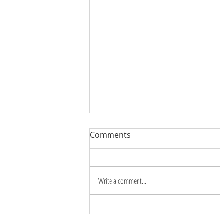
Comments
Write a comment...
BUÔNG BỎ ĐỂ NHẸ NHÀNG