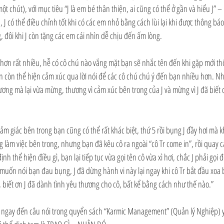
ột chút), với mục tiêu “J là em bé thân thiện, ai cũng có thể ở gần và hiểu J” –
, J có thể điều chỉnh tốt khi có các em nhỏ bằng cách lùi lại khi được thông báo
, đôi khi J còn tặng các em cái nhìn dễ chịu đến ấm lòng.
ơn rất nhiều, hễ có cô chú nào vắng mặt bạn sẽ nhắc tên đến khi gặp mới thôi
n còn thể hiện cảm xúc qua lời nói để các cô chú chú ý đến bạn nhiều hơn. Nhi
hương mà lại vừa mừng, thương vì cảm xúc bên trong của J và mừng vì J đã biết c
cảm giác bên trong bạn cũng có thể rất khác biệt, thứ 5 rồi bụng J đầy hơi mà k
g làm việc bên trong, nhưng bạn đã kêu cô ra ngoài “cô Tr come in”, rồi quay cá
nh thể hiện điều gì, bạn lại tiếp tục vừa gọi tên cô vừa xì hơi, chắc J phải gọi 
muốn nói bạn đau bụng, J đã dừng hành vi này lại ngay khi cô Tr bắt đầu xoa 
J, biết ơn J đã dành tình yêu thương cho cô, bất kể bằng cách như thế nào.”
 ngay đến câu nói trong quyển sách “Karmic Management” (Quản lý Nghiệp) y