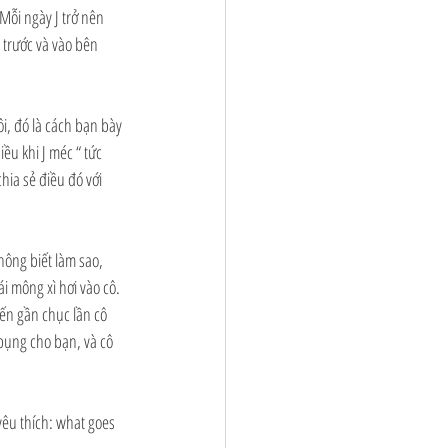
 Mỗi ngày J trở nên 
 trước và vào bên 
, đó là cách bạn bày 
ều khi J méc “ tức 
hia sẻ điều đó với 
hông biết làm sao, 
i mông xì hơi vào cô. 
đến gần chục lần cô 
bụng cho bạn, và cô 
êu thích: what goes 