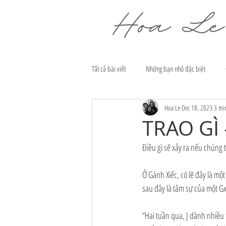
Tất cả bài viết
Những bạn nhỏ đặc biệt
Hoa Le
Dec 18, 2023
3 mi
TRAO GÌ
Điều gì sẽ xảy ra nếu chúng
Ở Gánh Xiếc, có lẽ đây là một
sau đây là tâm sự của một Gx
“Hai tuần qua, J dành nhiều 