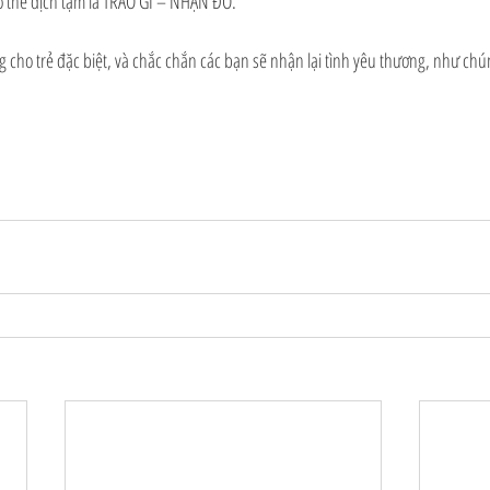
 thể dịch tạm là TRAO GÌ – NHẬN ĐÓ.
g cho trẻ đặc biệt, và chắc chắn các bạn sẽ nhận lại tình yêu thương, như chú