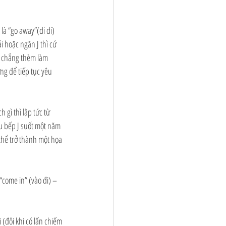
là “go away”(đi đi) 
i hoặc ngăn J thì cứ 
ó chẳng thèm làm 
ng để tiếp tục yêu 
gì thì lập tức từ 
u bếp J suốt một năm 
thể trở thành một họa 
come in” (vào đi) – 
 (đôi khi có lấn chiếm 