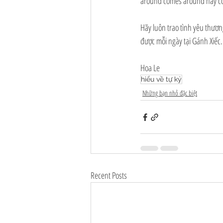
around comes around hay có
Hãy luôn trao tình yêu thươn
được mỗi ngày tại Gánh Xiếc.
Hoa Le
hiểu về tự kỷ
Những bạn nhỏ đặc biệt
Recent Posts