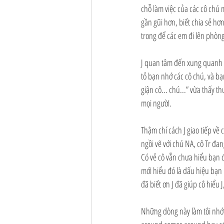
chỗ làm việc của các cô chú m
gần gũi hơn, biết chia sẻ hơn
trong để các em đi lên phòng
J quan tâm đến xung quanh h
tỏ bạn nhớ các cô chú, và bạ
giận cô... chú...” vừa thấy t
mọi người.
Thậm chí cách J giao tiếp về 
ngồi vẽ với chú NA, cô Tr đan
Có vẻ cô vẫn chưa hiểu bạn đị
mới hiểu đó là dấu hiệu bạn 
đã biết ơn J đã giúp cô hiểu 
Những dòng này làm tôi nhớ