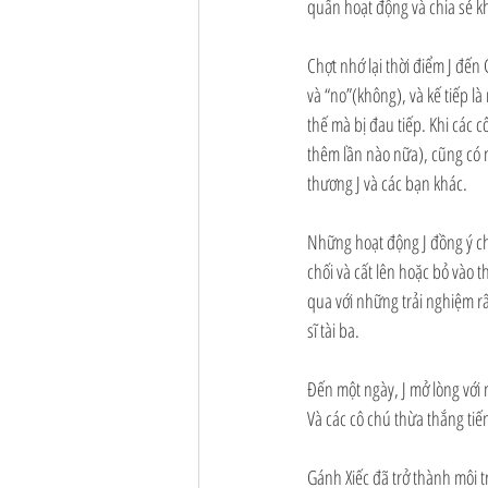
quẩn hoạt động và chia sẻ kh
Chợt nhớ lại thời điểm J đến
và “no”(không), và kế tiếp là
thế mà bị đau tiếp. Khi các 
thêm lần nào nữa), cũng có n
thương J và các bạn khác.
Những hoạt động J đồng ý chơ
chối và cất lên hoặc bỏ vào
qua với những trải nghiệm rấ
sĩ tài ba.
Đến một ngày, J mở lòng với 
Và các cô chú thừa thắng tiến
Gánh Xiếc đã trở thành môi tr