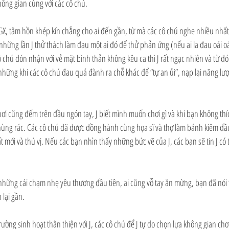
ông gian cùng với các cô chú.
 GX, tâm hồn khép kín chẳng cho ai đến gần, từ mà các cô chú nghe nhiều nhất 
 những lần J thử thách làm đau một ai đó để thử phản ứng (nếu ai la đau oái oá
cô chú đón nhận với vẻ mặt bình thản không kêu ca thì J rất ngạc nhiên và từ đ
hững khi các cô chú đau quá đành ra chỗ khác để “tự an ủi”, nạp lại năng lượ
i cũng đếm trên đầu ngón tay, J biết mình muốn chơi gì và khi bạn không thích 
 thùng rác. Các cô chú đã được đồng hành cùng họa sĩ và thợ làm bánh kiêm đầ
t mới và thú vị. Nếu các bạn nhìn thấy những bức vẽ của J, các bạn sẽ tin J có 
những cái chạm nhẹ yêu thương đầu tiên, ai cũng vỗ tay ăn mừng, bạn đã nói “
 lại gần.
ường sinh hoạt thân thiện với J, các cô chú để J tự do chọn lựa không gian chơi