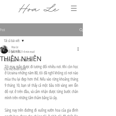
Post
Tất cả bài viết
Hoa Le
Tất cả bài viết
Jul 27, 2021
4 min read
THIÊN NHIÊN
Những bạn nhỏ đặc biệt
Tôi may mắn được đi tương đối nhiều nơi. Khi còn học 
Cha mẹ chiến binh
ở Ucraina những năm 80, tôi đã nghĩ không có nơi nào 
mùa thu lại đẹp hơn thế. Nếu vào rừng khoảng tháng 
9 tháng 10, bạn sẽ thấy cả một bầu trời vàng xen lẫn 
đỏ rực ở trên đầu, và cảm nhận được từng bước chân 
mình trên những tấm thảm bằng lá cây.
Sáng nay trên đường đi xuống vườn hoa của gia đình 