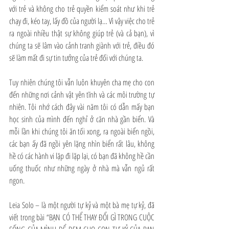
với trẻ và không cho trẻ quyền kiểm soát như khi trẻ 
chạy đi, kéo tay, lấy đồ của người lạ… Vì vậy việc cho trẻ 
ra ngoài nhiều thật sự không giúp trẻ (và cả bạn), vì 
chúng ta sẽ lâm vào cảnh tranh giành với trẻ, điều đó 
sẽ làm mất đi sự tin tưởng của trẻ đối với chúng ta.
Tuy nhiên chúng tôi vẫn luôn khuyên cha mẹ cho con 
đến những nơi cảnh vật yên tĩnh và các môi trường tự 
nhiên. Tôi nhớ cách đây vài năm tôi có dẫn mấy bạn 
học sinh của mình đến nghỉ ở căn nhà gần biển. Và 
mỗi lần khi chúng tôi ăn tối xong, ra ngoài biển ngồi, 
các bạn ấy đã ngồi yên lặng nhìn biển rất lâu, không 
hề có các hành vi lặp đi lặp lại, có bạn đã không hề cần 
uống thuốc như những ngày ở nhà mà vẫn ngủ rất 
ngon.
Leia Solo – là một người tự kỷ và một bà mẹ tự kỷ, đã 
viết trong bài “BẠN CÓ THỂ THAY ĐỔI GÌ TRONG CUỘC 