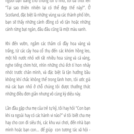
người bạn đang cho chúng tôi ở nhờ, tôi đã thốt lên 
“Tại sao thiên nhiên lại có thể đẹp thế này?”. Ở 
Scotland, đặc biệt là những vùng xa các thành phố lớn, 
bạn sẽ thấy những cánh đồng cỏ vô tận hoặc những 
cánh rừng bạt ngàn, đâu đâu cũng là một màu xanh.
Khi đến vườn, ngắm các thảm cỏ đầy hoa vàng và 
trắng, từ các cây hoa cổ thụ đến các khóm hồng leo, 
một hồ nước nhỏ với rất nhiều hoa súng và cá vàng, 
nghe tiếng chim hót, nhìn những chú ếch tí hon nhảy 
nhót trước chân mình, và đặc biệt là tận hưởng bầu 
không khí chắc không thể trong lành hơn, tôi ước giá 
mà các bạn nhỏ ở chỗ chúng tôi được thưởng thức 
những điều đơn giản nhưng vô cùng kỳ diệu này.
Lần đầu gặp cha mẹ của trẻ tự kỷ, tôi hay hỏi “Con bạn 
khi ra ngoài hay có các hành vi nào?” vì tôi biết cha mẹ 
hay cho con đi siêu thị, các khu vui chơi, đến nhà bạn 
mình hoặc bạn con… để giúp  con tương tác xã hội - 