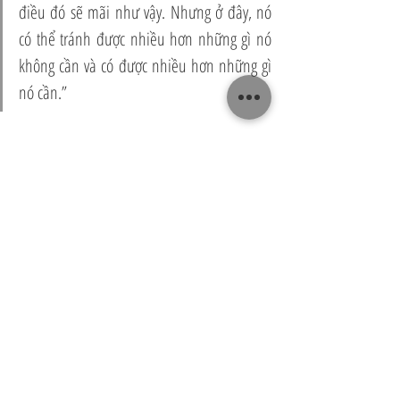
điều đó sẽ mãi như vậy. Nhưng ở đây, nó 
có thể tránh được nhiều hơn những gì nó 
không cần và có được nhiều hơn những gì 
nó cần.”
Bạn có thể làm gì để thay đổi môi trường cho con?
Hoa Le
Những bạn nhỏ đặc biệt
Recent Posts
See All