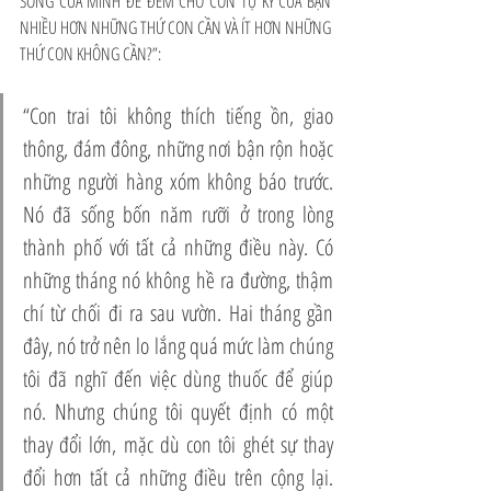
SỐNG CỦA MÌNH ĐỂ ĐEM CHO CON TỰ KỶ CỦA BẠN 
NHIỀU HƠN NHỮNG THỨ CON CẦN VÀ ÍT HƠN NHỮNG 
THỨ CON KHÔNG CẦN?”: 
“Con trai tôi không thích tiếng ồn, giao 
thông, đám đông, những nơi bận rộn hoặc 
những người hàng xóm không báo trước. 
Nó đã sống bốn năm rưỡi ở trong lòng 
thành phố với tất cả những điều này. Có 
những tháng nó không hề ra đường, thậm 
chí từ chối đi ra sau vườn. Hai tháng gần 
đây, nó trở nên lo lắng quá mức làm chúng 
tôi đã nghĩ đến việc dùng thuốc để giúp 
nó. Nhưng chúng tôi quyết định có một 
thay đổi lớn, mặc dù con tôi ghét sự thay 
đổi hơn tất cả những điều trên cộng lại. 