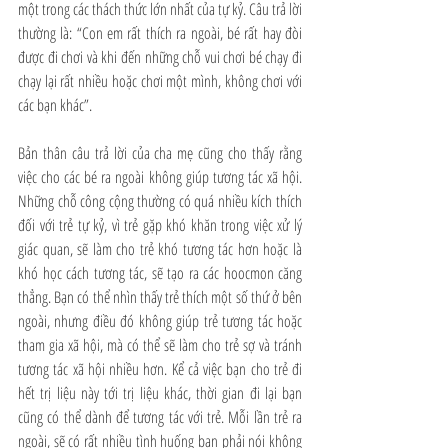
một trong các thách thức lớn nhất của tự kỷ. Câu trả lời 
thường là: “Con em rất thích ra ngoài, bé rất hay đòi 
được đi chơi và khi đến những chỗ vui chơi bé chạy đi 
chạy lại rất nhiều hoặc chơi một mình, không chơi với 
các bạn khác”.
Bản thân câu trả lời của cha mẹ cũng cho thấy rằng 
việc cho các bé ra ngoài không giúp tương tác xã hội. 
Những chỗ công cộng thường có quá nhiều kích thích 
đối với trẻ tự kỷ, vì trẻ gặp khó khăn trong việc xử lý 
giác quan, sẽ làm cho trẻ khó tương tác hơn hoặc là 
khó học cách tương tác, sẽ tạo ra các hoocmon căng 
thẳng. Bạn có thể nhìn thấy trẻ thích một số thứ ở bên 
ngoài, nhưng điều đó không giúp trẻ tương tác hoặc 
tham gia xã hội, mà có thể sẽ làm cho trẻ sợ và tránh 
tương tác xã hội nhiều hơn. Kể cả việc bạn cho trẻ đi 
hết trị liệu này tới trị liệu khác, thời gian đi lại bạn 
cũng có thể dành để tương tác với trẻ. Mỗi lần trẻ ra 
ngoài, sẽ có rất nhiều tình huống bạn phải nói không 