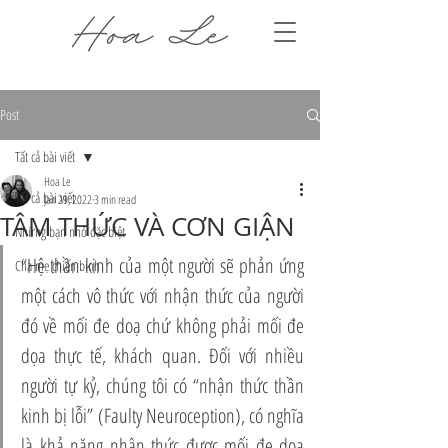
Post
Tất cả bài viết
Hoa Le
Tất cả bài viết
Jan 29, 2022
3 min read
TÂM THỨC VÀ CƠN GIẬN
Những bạn nhỏ đặc biệt
“Hệ thần kinh của một người sẽ phản ứng 
Cha mẹ chiến binh
một cách vô thức với nhận thức của người 
đó về mối đe doạ chứ không phải mối đe 
dọa thực tế, khách quan. Đối với nhiều 
người tự kỷ, chúng tôi có “nhận thức thần 
kinh bị lỗi” (Faulty Neuroception), có nghĩa 
là khả năng nhận thức được mối đe dọa 