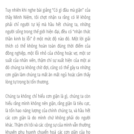
Tuy nhiên khi nghe bài giảng “Có gì đâu mà giận” của 
thầy Minh Niệm, tôi chợt nhận ra rằng có lẽ không 
phải chỉ người tự kỷ mà hầu hết chúng ta, những 
người sống trong thế giới hiện đại, đều có “nhận thức 
thần kinh bị lỗi” ở một mức độ nào đó. Một lời giải 
thích có thể không hoàn toàn đúng thời điểm của 
đồng nghiệp, một lỗi nhỏ của chồng hoặc vợ, một sơ 
suất của nhân viên, thậm chí sự xuất hiện của một ai 
đó chúng ta không chờ đợi, cũng có thể gây ra những 
cơn giận làm chúng ta mất ăn mất ngủ hoặc cảm thấy 
lòng tự trọng bị tổn thương.
Chúng ta không chỉ hiểu cơn giận là gì, chúng ta còn 
hiểu rằng mình không nên giận, rằng giận là tiêu cực, 
là tổn hao năng lượng của chính chúng ta, và hầu hết 
các cơn giận là do mình chứ không phải do người 
khác. Thậm chí tôi và các cộng sự của mình vẫn thường 
khuyên phụ huynh chuyển hoá các cơn giận của họ 