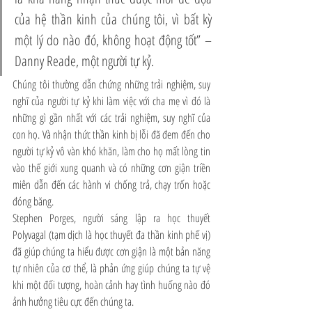
của hệ thần kinh của chúng tôi, vì bất kỳ 
một lý do nào đó, không hoạt động tốt” – 
Danny Reade, một người tự kỷ.
Chúng tôi thường dẫn chứng những trải nghiệm, suy 
nghĩ của người tự kỷ khi làm việc với cha mẹ vì đó là 
những gì gần nhất với các trải nghiệm, suy nghĩ của 
con họ. Và nhận thức thần kinh bị lỗi đã đem đến cho 
người tự kỷ vô vàn khó khăn, làm cho họ mất lòng tin 
vào thế giới xung quanh và có những cơn giận triền 
miên dẫn đến các hành vi chống trả, chạy trốn hoặc 
đóng băng. 
Stephen Porges, người sáng lập ra học thuyết 
Polyvagal (tạm dịch là học thuyết đa thần kinh phế vị) 
đã giúp chúng ta hiểu được cơn giận là một bản năng 
tự nhiên của cơ thể, là phản ứng giúp chúng ta tự vệ 
khi một đối tượng, hoàn cảnh hay tình huống nào đó 
ảnh hưởng tiêu cực đến chúng ta. 