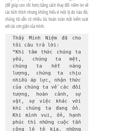
(để giúp con tốt hơn) bằng cách thay đổi niềm tin về 
các kích thích nhưng không hiểu vì một lý do nào đó, 
chúng tôi vẫn có nhiều lúc hoàn toàn mất kiểm soát 
với các cơn giận của mình.
Thầy Minh Niệm đã cho 
tôi câu trả lời:

“Khi tâm thức chúng ta 
yếu, chúng ta mệt, 
chúng ta hết năng 
lượng, chúng ta chịu 
nhiều áp lực, nhận thức 
của chúng ta về các đối 
tượng, hoàn cảnh, sự 
vật, sự việc khác với 
khi chúng ta đang ổn. 
Khi mình vui, ổn, hạnh 
phúc thì những cuộc tấn 
công lẻ tẻ kia, những 