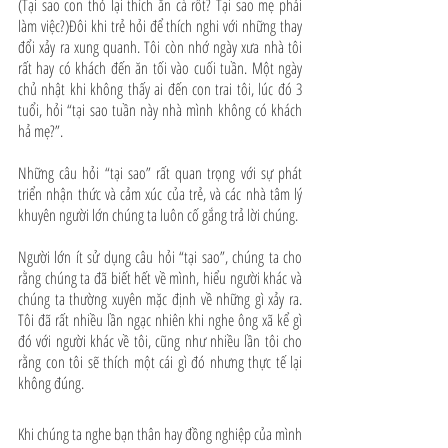
(Tại sao con thỏ lại thích ăn cà rốt? Tại sao mẹ phải 
làm việc?)Đôi khi trẻ hỏi để thích nghi với những thay 
đổi xảy ra xung quanh. Tôi còn nhớ ngày xưa nhà tôi 
rất hay có khách đến ăn tối vào cuối tuần. Một ngày 
chủ nhật khi không thấy ai đến con trai tôi, lúc đó 3 
tuổi, hỏi “tại sao tuần này nhà mình không có khách 
hả mẹ?”.
Những câu hỏi “tại sao” rất quan trọng với sự phát 
triển nhận thức và cảm xúc của trẻ, và các nhà tâm lý 
khuyên người lớn chúng ta luôn cố gắng trả lời chúng. 
Người lớn ít sử dụng câu hỏi “tại sao”, chúng ta cho 
rằng chúng ta đã biết hết về mình, hiểu người khác và 
chúng ta thường xuyên mặc định về những gì xảy ra. 
Tôi đã rất nhiều lần ngạc nhiên khi nghe ông xã kể gì 
đó với người khác về tôi, cũng như nhiều lần tôi cho 
rằng con tôi sẽ thích một cái gì đó nhưng thực tế lại 
không đúng. 
Khi chúng ta nghe bạn thân hay đồng nghiệp của mình 