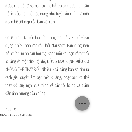
được câu trả lời và bạn có thể hỗ trợ con dựa trên câu 
trả lời của nó, một tác dụng phụ tuyệt vời chính là mối 
quan hệ tốt đẹp của bạn với con. 
Có lẽ chúng ta nên học từ những đứa trẻ 2-3 tuổi và sử 
dụng nhiều hơn các câu hỏi “tại sao”. Bạn cũng nên 
hỏi chính mình câu hỏi “tại sao” mỗi khi bạn cảm thấy 
lo lắng về một điều gì đó, ĐỪNG MẶC ĐỊNH ĐIỀU ĐÓ 
KHÔNG THỂ THAY ĐỔI. Nhiều khả năng bạn sẽ tìm ra 
cách giải quyết làm bạn hết lo lắng, hoặc bạn có thể 
thay đổi suy nghĩ của mình về các nỗi lo đó và giảm 
dần ảnh hưởng của chúng. 
Hoa Le
Những bạn nhỏ đặc biệt