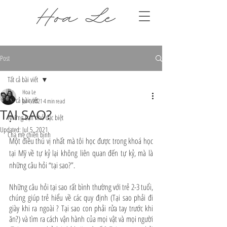
Post
Tất cả bài viết
Hoa Le
Tất cả bài viết
Jul 4, 2021
4 min read
TẠI SAO?
Những bạn nhỏ đặc biệt
Updated:
Jul 5, 2021
Cha mẹ chiến binh
Một điều thú vị nhất mà tôi học được trong khoá học 
tại Mỹ về tự kỷ lại không liên quan đến tự kỷ, mà là 
những câu hỏi “tại sao?”. 
Những câu hỏi tại sao rất bình thường với trẻ 2-3 tuổi, 
chúng giúp trẻ hiểu về các quy định (Tại sao phải đi 
giày khi ra ngoài ? Tại sao con phải rửa tay trước khi 
ăn?) và tìm ra cách vận hành của mọi vật và mọi người 