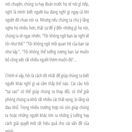
nói chuyện, chúng ta hay đoán trước họ sẽ nói gì tiếp, 
nghĩ là mình biết người kia đang nghĩ gì ngay cả khi 
người đó chưa nói ra. Nhưng nếu chúng ta chú ý lắng 
nghe họ nhiều hơn, thật sự để ý đến những gì họ nói, 
chúng ta sẽ ngạc nhiên. “Tôi không ngờ bạn lại nghĩ về 
tôi như thế.” “Tôi không ngờ mối quan hệ của bạn lại 
như vậy.”, “Tôi không thể tưởng tượng bạn lại muốn 
bỏ công việc rất nhiều người thèm muốn đó”... 
Chính vì vậy, hỏi là cách tốt nhất để giúp chúng ta biết 
người khác nghĩ gì và cảm thấy thế nào. Các câu hỏi 
“tại sao” có thể giúp chúng ta thay đổi, có thể giải 
phóng chúng ta khỏi rất nhiều các thất vọng, lo lắng và 
đau khổ. Trong nhiều trường hợp nó còn giúp chúng 
ta hoặc những người khác tìm ra những ý tưởng hay 
cách giải quyết mới rất hiệu quả cho các vấn đề của 
mình.