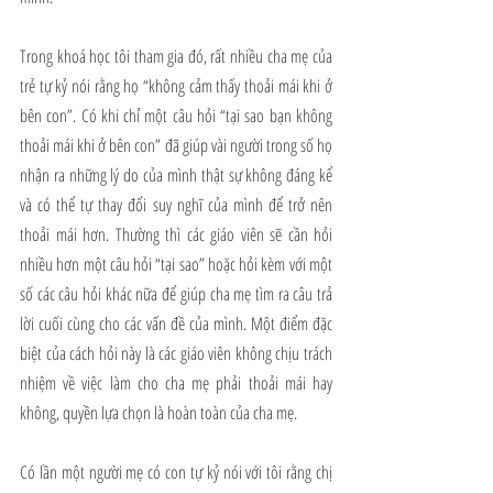
Trong khoá học tôi tham gia đó, rất nhiều cha mẹ của 
trẻ tự kỷ nói rằng họ “không cảm thấy thoải mái khi ở 
bên con”. Có khi chỉ một câu hỏi “tại sao bạn không 
thoải mái khi ở bên con” đã giúp vài người trong số họ 
nhận ra những lý do của mình thật sự không đáng kể 
và có thể tự thay đổi suy nghĩ của mình để trở nên 
thoải mái hơn. Thường thì các giáo viên sẽ cần hỏi 
nhiều hơn một câu hỏi “tại sao” hoặc hỏi kèm với một 
số các câu hỏi khác nữa để giúp cha mẹ tìm ra câu trả 
lời cuối cùng cho các vấn đề của mình. Một điểm đặc 
biệt của cách hỏi này là các giáo viên không chịu trách 
nhiệm về việc làm cho cha mẹ phải thoải mái hay 
không, quyền lựa chọn là hoàn toàn của cha mẹ.
Có lần một người mẹ có con tự kỷ nói với tôi rằng chị 