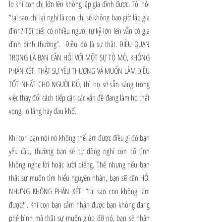
lo khi con chị lớn lên không lập gia đình được. Tôi hỏi 
“tại sao chị lại nghĩ là con chị sẽ không bao giờ lập gia 
đình? Tôi biết có nhiều người tự kỷ lớn lên vẫn có gia 
đình bình thường”.  Điều đó là sự thật. ĐIỀU QUAN 
TRỌNG LÀ BẠN CẦN HỎI VỚI MỘT SỰ TÒ MÒ, KHÔNG 
PHÁN XÉT, THẬT SỰ YÊU THƯƠNG VÀ MUỐN LÀM ĐIỀU 
TỐT NHẤT CHO NGƯỜI ĐÓ, thì họ sẽ sẵn sàng trong 
việc thay đổi cách tiếp cận các vấn đề đang làm họ thất 
vọng, lo lắng hay đau khổ. 
Khi con bạn nói nó không thể làm được điều gì đó bạn 
yêu cầu, thường bạn sẽ tự động nghĩ con cố tình 
không nghe lời hoặc lười biếng. Thế nhưng nếu bạn 
thật sự muốn tìm hiểu nguyên nhân, bạn sẽ cần HỎI 
NHƯNG KHÔNG PHÁN XÉT: “tại sao con không làm 
được?”. Khi con bạn cảm nhận được bạn không đang 
phê bình mà thật sự muốn giúp đỡ nó, bạn sẽ nhận 