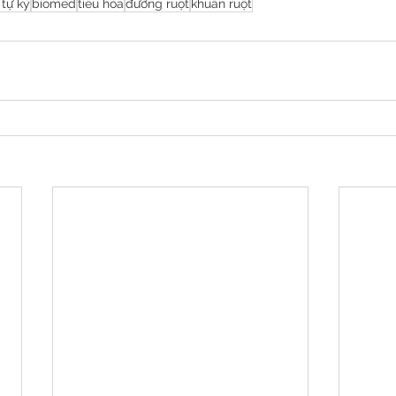
 tự kỷ
biomed
tiêu hóa
đường ruột
khuẩn ruột