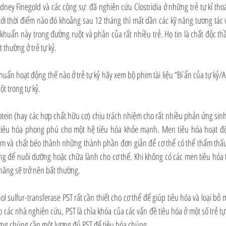
dney Finegold và các cộng sự  đã nghiên cứu Clostridia ở những trẻ tự kỉ thoái
ới thời điểm nào đó khoảng sau 12 tháng thì mất dần các kỹ năng tương tác và
 khuẩn này trong đường ruột và phân của rất nhiều trẻ. Họ tin là chất độc thầ
 thường ở trẻ tự kỷ.
ẩn hoạt động thế nào ở trẻ tự kỷ hãy xem bộ phim tài liệu “Bí ẩn của tự kỷ/
t trong tự kỷ. 
tein (hay các hợp chất hữu cơ) chịu trách nhiệm cho rất nhiều phản ứng sinh
iêu hóa phong phú cho một hệ tiêu hóa khỏe mạnh. Men tiêu hóa hoạt độn
ạm và chất béo thành những thành phần đơn giản để cơ thể có thể thẩm thấu,
ng để nuôi dưỡng hoặc chữa lành cho cơ thể. Khi không có các men tiêu hóa t
năng sẽ trở nên bất thường.
l sulfur-transferase PST rất cần thiết cho cơ thể để giúp tiêu hóa và loại bỏ m
 các nhà nghiên cứu, PST là chìa khóa của các vấn đề tiêu hóa ở một số trẻ tự 
ng chúng cần một lượng đủ PST để tiêu hóa chúng. 