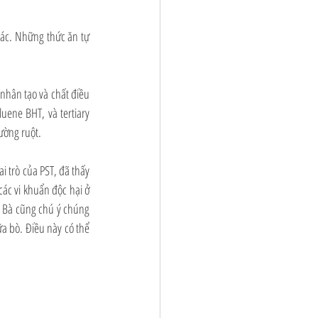
ác. Những thức ăn tự 
nhân tạo và chất điều 
ene BHT, và tertiary 
ường ruột. 
 trò của PST, đã thấy 
ác vi khuẩn độc hại ở 
. Bà cũng chú ý chúng 
ữa bò. Điều này có thể 