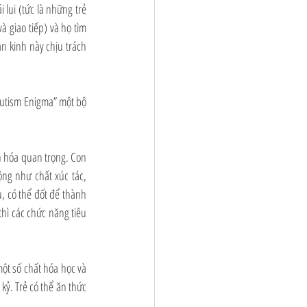
 lui (tức là những trẻ 
 giao tiếp) và họ tìm 
n kinh này chịu trách 
Autism Enigma” một bộ 
 hóa quan trọng. Con 
g như chất xúc tác, 
 có thể đốt để thành 
hì các chức năng tiêu 
ột số chất hóa học và 
kỷ. Trẻ có thể ăn thức 