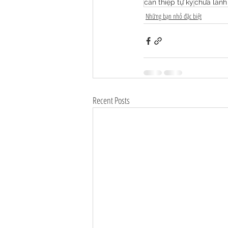
can thiệp tự kỷ
chữa lành
Những bạn nhỏ đặc biệt
Recent Posts