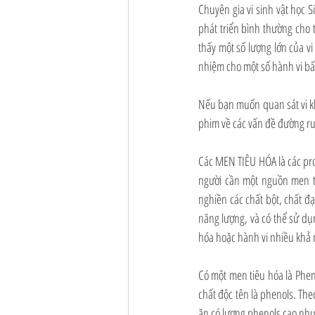
Chuyên gia vi sinh vật học Si
phát triển bình thường cho t
thấy một số lượng lớn của vi
nhiệm cho một số hành vi bất
Nếu bạn muốn quan sát vi khu
phim về các vấn đề đường ruộ
Các MEN TIÊU HÓA là các pro
người cần một nguồn men t
nghiền các chất bột, chất đ
năng lượng, và có thể sử dụ
hóa hoặc hành vi nhiều khả 
Có một men tiêu hóa là Pheno
chất độc tên là phenols. Theo
ăn có lượng phenols cao như