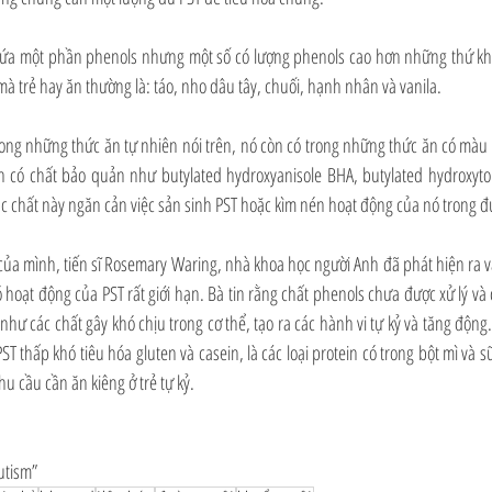
chứa một phần phenols nhưng một số có lượng phenols cao hơn những thứ kh
à trẻ hay ăn thường là: táo, nho dâu tây, chuối, hạnh nhân và vanila.
rong những thức ăn tự nhiên nói trên, nó còn có trong những thức ăn có màu 
 có chất bảo quản như butylated hydroxyanisole BHA, butylated hydroxytolu
 chất này ngăn cản việc sản sinh PST hoặc kìm nén hoạt động của nó trong đ
ủa mình, tiến sĩ Rosemary Waring, nhà khoa học người Anh đã phát hiện ra vai
ó hoạt động của PST rất giới hạn. Bà tin rằng chất phenols chưa được xử lý và c
hư các chất gây khó chịu trong cơ thể, tạo ra các hành vi tự kỷ và tăng động
T thấp khó tiêu hóa gluten và casein, là các loại protein có trong bột mì và s
u cầu cần ăn kiêng ở trẻ tự kỷ.
utism”