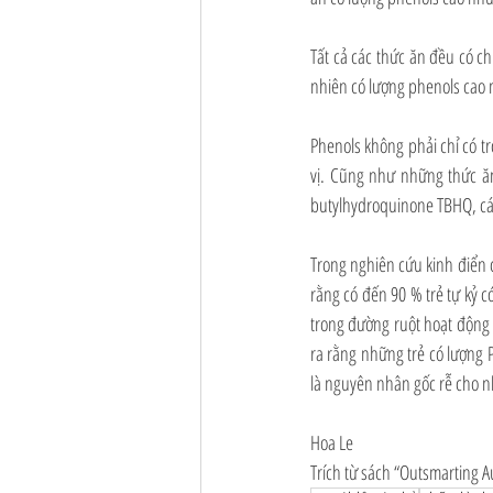
Tất cả các thức ăn đều có 
nhiên có lượng phenols cao m
Phenols không phải chỉ có t
vị. Cũng như những thức ăn
butylhydroquinone TBHQ, các
Trong nghiên cứu kinh điển c
rằng có đến 90 % trẻ tự kỷ c
trong đường ruột hoạt động n
ra rằng những trẻ có lượng PS
là nguyên nhân gốc rễ cho nh
Hoa Le
Trích từ sách “Outsmarting A