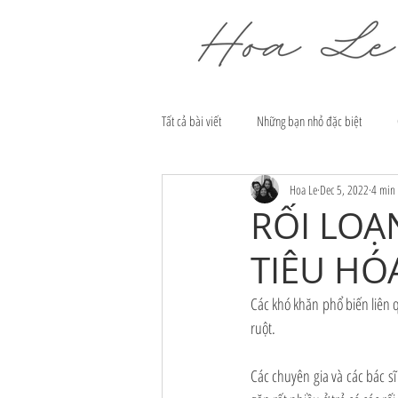
Tất cả bài viết
Những bạn nhỏ đặc biệt
Hoa Le
Dec 5, 2022
4 min 
RỐI LOẠ
TIÊU HÓ
Các khó khăn phổ biến liên q
ruột.
Các chuyên gia và các bác sĩ