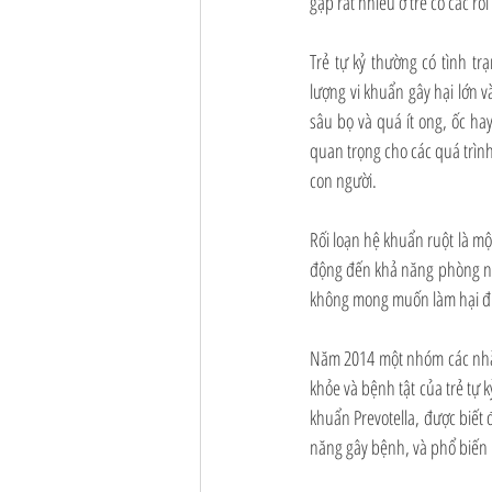
gặp rất nhiều ở trẻ có các rố
Trẻ tự kỷ thường có tình 
lượng vi khuẩn gây hại lớn 
sâu bọ và quá ít ong, ốc ha
quan trọng cho các quá trìn
con người.
Rối loạn hệ khuẩn ruột là mộ
động đến khả năng phòng ngự
không mong muốn làm hại đường
Năm 2014 một nhóm các nhà lâ
khỏe và bệnh tật của trẻ tự kỷ
khuẩn Prevotella, được biết đ
năng gây bệnh, và phổ biến nh