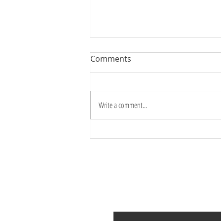
Comments
Write a comment...
BUÔNG BỎ ĐỂ NHẸ NHÀNG
Đăng ký tại
Điền email của bạn ở đây