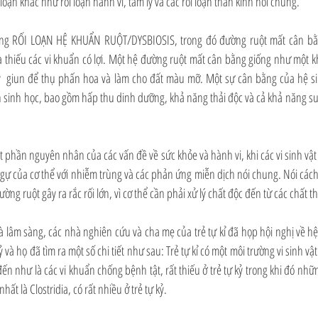
i loạn khác như rối loạn hành vi, tâm lý và các rối loạn thần kinh nói chung.
trạng RỐI LOẠN HỆ KHUẨN RUỘT/DYSBIOSIS, trong đó đường ruột mất cân bằ
và thiếu các vi khuẩn có lợi. Một hệ đường ruột mất cân bằng giống như một 
y  giun để thụ phấn hoa và làm cho đất màu mỡ. Một sự cân bằng của hệ sin
h sinh học, bao gồm hấp thu dinh dưỡng, khả năng thải độc và cả khả năng su
t phần nguyên nhân của các vấn đề về sức khỏe và hành vi, khi các vi sinh vật 
 của cơ thể với nhiễm trùng và các phản ứng miễn dịch nói chung. Nói cách
 ruột gây ra rắc rối lớn, vì cơ thể cần phải xử lý chất độc đến từ các chất th
m sàng, các nhà nghiên cứu và cha mẹ của trẻ tự kỉ đã họp hội nghị về hệ vi
 và họ đã tìm ra một số chi tiết như sau: Trẻ tự kỉ có một môi trường vi sinh vật 
ến như là các vi khuẩn chống bệnh tật, rất thiếu ở trẻ tự kỷ trong khi đó nhữn
ất là Clostridia, có rất nhiều ở trẻ tự kỷ.