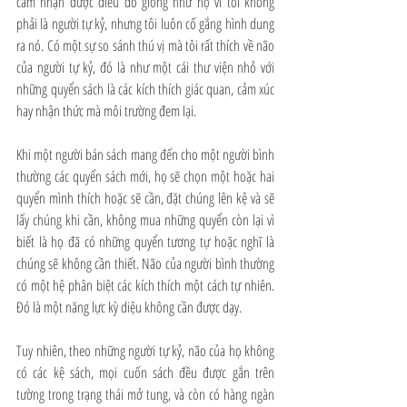
cảm nhận được điều đó giống như họ vì tôi không 
phải là người tự kỷ, nhưng tôi luôn cố gắng hình dung 
ra nó. Có một sự so sánh thú vị mà tôi rất thích về não 
của người tự kỷ, đó là như một cái thư viện nhỏ với 
những quyển sách là các kích thích giác quan, cảm xúc 
hay nhận thức mà môi trường đem lại. 
Khi một người bán sách mang đến cho một người bình 
thường các quyển sách mới, họ sẽ chọn một hoặc hai 
quyển mình thích hoặc sẽ cần, đặt chúng lên kệ và sẽ 
lấy chúng khi cần, không mua những quyển còn lại vì 
biết là họ đã có những quyển tương tự hoặc nghĩ là 
chúng sẽ không cần thiết. Não của người bình thường 
có một hệ phân biệt các kích thích một cách tự nhiên. 
Đó là một năng lực kỳ diệu không cần được dạy. 
Tuy nhiên, theo những người tự kỷ, não của họ không 
có các kệ sách, mọi cuốn sách đều được gắn trên 
tường trong trạng thái mở tung, và còn có hàng ngàn 