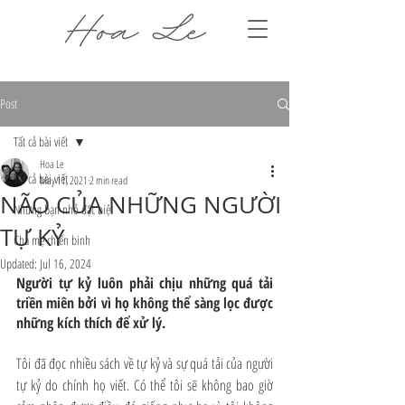
Post
Tất cả bài viết
Hoa Le
Tất cả bài viết
May 11, 2021
2 min read
NÃO CỦA NHỮNG NGƯỜI
Những bạn nhỏ đặc biệt
TỰ KỶ
Cha mẹ chiến binh
Updated:
Jul 16, 2024
Người tự kỷ luôn phải chịu những quá tải 
triền miên bởi vì họ không thể sàng lọc được 
những kích thích để xử lý.
Tôi đã đọc nhiều sách về tự kỷ và sự quá tải của người 
tự kỷ do chính họ viết. Có thể tôi sẽ không bao giờ 