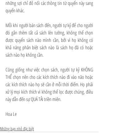
những sợi chỉ đỏ nối các thông tin từ quyển này sang 
quyển khác. 
Mỗi khi người bán sách đến, người tự kỷ để cho người 
đó gắn thêm tất cả sách lên tường, không thể chọn 
được quyển sách nào mình cần, bởi vì họ không có 
khả năng phân biệt sách nào là sách họ đã có hoặc 
sách nào họ không cần. 
Cũng giống như việc chọn sách, người tự kỷ KHÔNG 
THỂ chọn nên cho các kích thích nào đi vào não hoặc 
các kích thích nào họ sẽ cần ở mỗi thời điểm. Họ phải 
xử lý mọi kích thích vì không thể lọc được chúng, điều 
này dẫn đến sự QUÁ TẢI triền miên.  
Hoa Le
Những bạn nhỏ đặc biệt