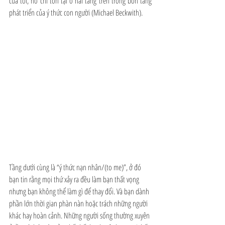
của tôi, nó chỉ tồn tại ở hai tầng trên trong bốn tầng 
phát triển của ý thức con người (Michael Beckwith).
Tầng dưới cùng là “ý thức nạn nhân/(to me)”, ở đó 
bạn tin rằng mọi thứ xảy ra đều làm bạn thất vọng 
nhưng bạn không thể làm gì để thay đổi. Và bạn dành 
phần lớn thời gian phàn nàn hoặc trách những người 
khác hay hoàn cảnh. Những người sống thường xuyên 