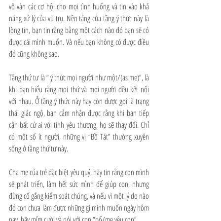
vô vàn các cơ hội cho mọi tình huống và tin vào khả 
năng xử lý của vũ trụ. Nền tảng của tầng ý thức này là 
lòng tin, bạn tin rằng bằng một cách nào đó bạn sẽ có 
được cái mình muốn. Và nếu bạn không có được điều 
đó cũng không sao.
Tầng thứ tư là “ ý thức mọi người như một/(as me)”, là 
khi bạn hiểu rằng mọi thứ và mọi người đều kết nối 
với nhau. Ở tầng ý thức này hay còn được gọi là trạng 
thái giác ngộ, bạn cảm nhận được rằng khi bạn tiếp 
cận bất cứ ai với tình yêu thương, họ sẽ thay đổi. Chỉ 
có một số ít người, những vị “Bồ Tát” thường xuyên 
sống ở tầng thứ tư này.
Cha mẹ của trẻ đặc biệt yêu quý, hãy tin rằng con mình 
sẽ phát triển, làm hết sức mình để giúp con, nhưng 
đừng cố gắng kiểm soát chúng, và nếu vì một lý do nào 
đó con chưa làm được những gì mình muốn ngày hôm 
nay, hãy mỉm cười và nói với con “bố/mẹ yêu con”.