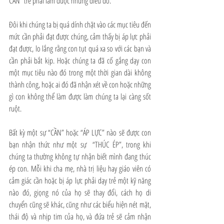
CẦN” trẻ phải làm được những điều đó. 
Đôi khi chúng ta bị quá dính chặt vào các mục tiêu đến 
mức cần phải đạt được chúng, cảm thấy bị áp lực phải 
đạt được, lo lắng rằng con tụt quá xa so với các bạn và 
cần phải bắt kịp. Hoặc chúng ta đã cố gắng dạy con 
một mục tiêu nào đó trong một thời gian dài không 
thành công, hoặc ai đó đã nhận xét về con hoặc những 
gì con không thể làm được làm chúng ta lại càng sốt 
ruột. 
Bất kỳ một sự “CẦN” hoặc “ÁP LỰC” nào sẽ được con 
bạn nhận thức như một sự  “THÚC ÉP”, trong khi 
chúng ta thường không tự nhận biết mình đang thúc 
ép con. Mỗi khi cha mẹ, nhà trị liệu hay giáo viên có 
cảm giác cần hoặc bị áp lực phải dạy trẻ một kỹ năng 
nào đó, giọng nó của họ sẽ thay đổi, cách họ di 
chuyển cũng sẽ khác, cũng như các biểu hiện nét mặt, 
thái độ và nhịp tim của họ, và đứa trẻ sẽ cảm nhận 