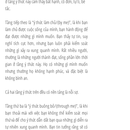
ở tầng ý thức này cảm thấy bất hạnh, cô đơn, tự ti, bế 
tắc.
Tầng tiếp theo là “ý thức làm chủ/(by me)”, là khi bạn 
làm chủ được cuộc sống của mình, bạn hành động để 
đạt được những gì mình muốn. Bạn thấy tự tin, suy 
nghĩ tích cực hơn, nhưng bạn luôn phải kiểm soát 
những gì xảy ra xung quanh mình. Rất nhiều người, 
thường là những người thành đạt, sống phần lớn thời 
gian ở tầng ý thức này. Họ có những gì mình muốn 
nhưng thường họ không hạnh phúc, và đặc biệt là 
không bình an.
Cả hai tầng ý thức trên đều có nền tảng là nỗi sợ. 
Tầng thứ ba là “ý thức buông bỏ/(through me)”, là khi 
bạn thoải mái với việc bạn không thể kiểm soát mọi 
thứ và để cho ý thức dẫn dắt bạn qua những gì diễn ra 
tự nhiên xung quanh mình. Bạn tin tưởng rằng sẽ có 