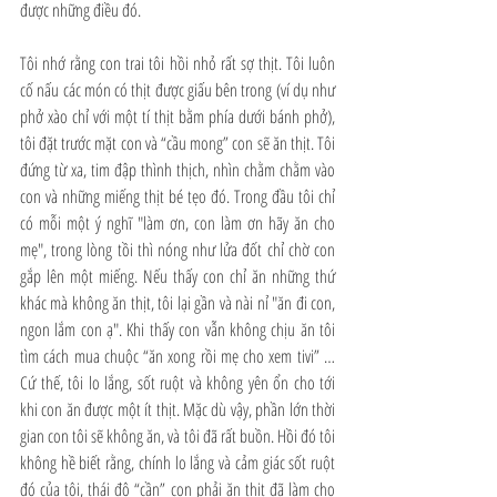
được những điều đó. 
Tôi nhớ rằng con trai tôi hồi nhỏ rất sợ thịt. Tôi luôn 
cố nấu các món có thịt được giấu bên trong (ví dụ như 
phở xào chỉ với một tí thịt bằm phía dưới bánh phở), 
tôi đặt trước mặt con và “cầu mong” con sẽ ăn thịt. Tôi 
đứng từ xa, tim đập thình thịch, nhìn chằm chằm vào 
con và những miếng thịt bé tẹo đó. Trong đầu tôi chỉ 
có mỗi một ý nghĩ "làm ơn, con làm ơn hãy ăn cho 
mẹ", trong lòng tồi thì nóng như lửa đốt chỉ chờ con 
gắp lên một miếng. Nếu thấy con chỉ ăn những thứ 
khác mà không ăn thịt, tôi lại gần và nài nỉ "ăn đi con, 
ngon lắm con ạ". Khi thấy con vẫn không chịu ăn tôi 
tìm cách mua chuộc “ăn xong rồi mẹ cho xem tivi” … 
Cứ thế, tôi lo lắng, sốt ruột và không yên ổn cho tới 
khi con ăn được một ít thịt. Mặc dù vậy, phần lớn thời 
gian con tôi sẽ không ăn, và tôi đã rất buồn. Hồi đó tôi 
không hề biết rằng, chính lo lắng và cảm giác sốt ruột 
đó của tôi, thái độ “cần” con phải ăn thịt đã làm cho 