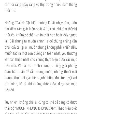
con tôi càng ngày càng sợ thịt trong nhiều năm tháng 
tuổi thơ. 
Những đứa trẻ đặc biệt thường là rất nhạy cảm, luôn 
tìm kiếm cảm giác kiểm soát và tự chủ. Khi cảm thấy bị 
thúc ép, chúng sẽ chôn chân chặt hơn hoặc đẩy ngược 
lại. Cái chúng ta muốn chính là để chúng chẳng cần 
phải đẩy cái gì lại, muốn chúng không phải chiến đấu, 
muốn tạo ra một con đường an toàn nhất, yêu thương 
và thân thiện nhất cho chúng thực hiện được các mục 
tiêu mới. Và lúc đó chính chúng ta cũng giải phóng 
được bản thân để vẫn mong muốn, nhưng thoải mái 
hưởng thụ thời gian bên cạnh những đứa trẻ tuyệt vời 
của mình, kể cả khi chúng không đạt được các mục 
tiêu đó.
Tuy nhiên, không phải ai cũng có thể dễ dàng có được 
thái độ “MUỐN NHƯNG KHÔNG CẦN”. Theo hiểu biết 