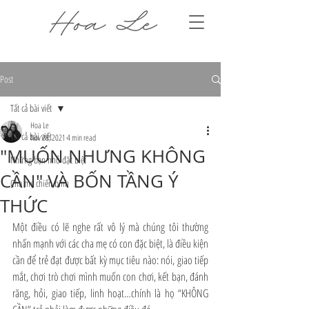
Post
Tất cả bài viết
Hoa Le
Tất cả bài viết
Nov 28, 2021
4 min read
"MUỐN NHƯNG KHÔNG
Những bạn nhỏ đặc biệt
CẦN" VÀ BỐN TẦNG Ý
Cha mẹ chiến binh
THỨC
Một điều có lẽ nghe rất vô lý mà chúng tôi thường 
nhấn mạnh với các cha mẹ có con đặc biệt, là điều kiện 
cần để trẻ đạt được bất kỳ mục tiêu nào: nói, giao tiếp 
mắt, chơi trò chơi mình muốn con chơi, kết bạn, đánh 
răng, hỏi, giao tiếp, linh hoạt…chính là họ “KHÔNG 