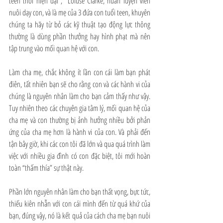
teen thời hiện đại”,  Loiuse Clarke, huấn luyện viên 
nuôi dạy con, và là mẹ của 3 đứa con tuổi teen, khuyên 
chúng ta hãy từ bỏ các kỹ thuật tạo động lực thông 
thường là dùng phần thưởng hay hình phạt mà nên 
tập trung vào mối quan hệ với con.
Làm cha mẹ, chắc không ít lần con cái làm bạn phát 
điên, tất nhiên bạn sẽ cho rằng con và các hành vi của 
chúng là nguyên nhân làm cho bạn cảm thấy như vậy. 
Tuy nhiên theo các chuyên gia tâm lý, mối quan hệ của 
cha mẹ và con thường bị ảnh hưởng nhiều bởi phản 
ứng của cha mẹ hơn là hành vi của con. Và phải đến 
tận bây giờ, khi các con tôi đã lớn và qua quá trình làm 
việc với nhiều gia đình có con đặc biệt, tôi mới hoàn 
toàn “thấm thía” sự thật này.
Phần lớn nguyên nhân làm cho bạn thất vọng, bực tức, 
thiếu kiên nhẫn với con cái mình đến từ quá khứ của 
bạn, đúng vậy, nó là kết quả của cách cha mẹ bạn nuôi 