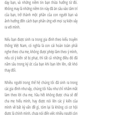
dạy bạn, và những niềm tin bạn thừa hưởng từ đó. 
Không may là những niềm tin này đã ăn sâu vào tâm trí 
của bạn, trở thành một phần của con người bạn và 
ảnh hưởng đến cách bạn phản ứng với mọi sự kiện xảy 
ra với mình.
Nếu bạn được sinh ra trong gia đình theo kiểu truyền 
thống Việt Nam, có nghĩa là con cái hoàn toàn phải 
nghe theo cha mẹ, không được phép làm theo ý mình, 
nếu có ý kiến sẽ bị phạt, thì tất cả những điều đó đã 
nằm sâu trong ký ức của bạn khi bạn lớn lên, rất khó 
thay đổi.
Nhiều người trong thế hệ chúng tôi đã sinh ra trong 
các gia đình như vậy, chúng tôi hầu như chỉ nhắm mắt 
làm theo lời cha mẹ, hầu hết không được chia sẻ để 
cha mẹ hiểu mình, hay được nói lên các ý kiến của 
mình về bất kỳ vấn đề gì, tóm lại là không có cơ hội 
được là chính mình, chưa nói đến việc nhiều người còn 