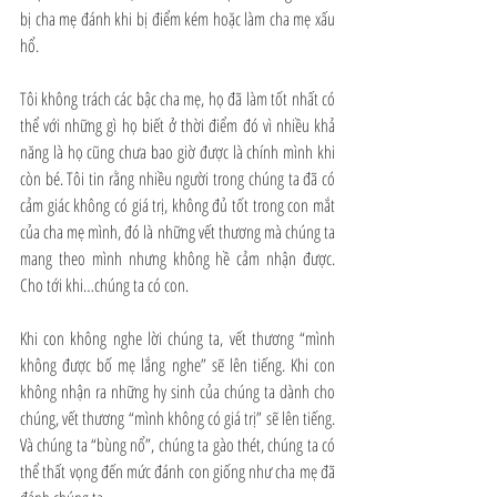
bị cha mẹ đánh khi bị điểm kém hoặc làm cha mẹ xấu 
hổ.
Tôi không trách các bậc cha mẹ, họ đã làm tốt nhất có 
thể với những gì họ biết ở thời điểm đó vì nhiều khả 
năng là họ cũng chưa bao giờ được là chính mình khi 
còn bé. Tôi tin rằng nhiều người trong chúng ta đã có 
cảm giác không có giá trị, không đủ tốt trong con mắt 
của cha mẹ mình, đó là những vết thương mà chúng ta 
mang theo mình nhưng không hề cảm nhận được. 
Cho tới khi…chúng ta có con.
Khi con không nghe lời chúng ta, vết thương “mình 
không được bố mẹ lắng nghe” sẽ lên tiếng. Khi con 
không nhận ra những hy sinh của chúng ta dành cho 
chúng, vết thương “mình không có giá trị” sẽ lên tiếng. 
Và chúng ta “bùng nổ”, chúng ta gào thét, chúng ta có 
thể thất vọng đến mức đánh con giống như cha mẹ đã 