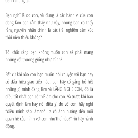
đánh chúng ta.
Bạn nghĩ là do con, và đúng là các hành vi của con 
đang làm bạn cảm thấy như vậy, nhưng bạn có thấy 
rằng nguyên nhân chính là các trải nghiệm cảm xúc 
thời niên thiếu không?
Tôi chắc rằng bạn không muốn con sẽ phải mang 
những vết thương giống như mình?
Bất cứ khi nào con bạn muốn nói chuyện với bạn hay 
có dấu hiệu giao tiếp nào, bạn hãy cố gắng bỏ hết 
những gì mình đang làm và LẮNG NGHE CON, đó là 
điều tốt nhất bạn có thể làm cho con. Và trước khi bạn 
quyết định làm hay nói điều gì đó với con, hãy nghĩ 
“điều mình sắp làm/nói ra có ảnh hưởng đến mối 
quan hệ của mình với con như thế nào?” rồi hãy hành 
động. 