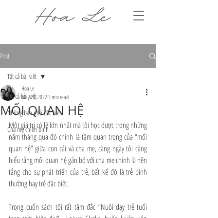
Post
Tất cả bài viết
Hoa Le
Tất cả bài viết
May 23, 2022
3 min read
MỐI QUAN HỆ
Những bạn nhỏ đặc biệt
Một giá trị có lẽ lớn nhất mà tôi học được trong những 
Cha mẹ chiến binh
năm tháng qua đó chính là tầm quan trọng của “mối 
quan hệ” giữa con cái và cha mẹ, càng ngày tôi càng 
hiểu rằng mối quan hệ gắn bó với cha mẹ chính là nền 
tảng cho sự phát triển của trẻ, bất kể đó là trẻ bình 
thường hay trẻ đặc biệt.
Trong cuốn sách tôi rất tâm đắc “Nuôi dạy trẻ tuổi 