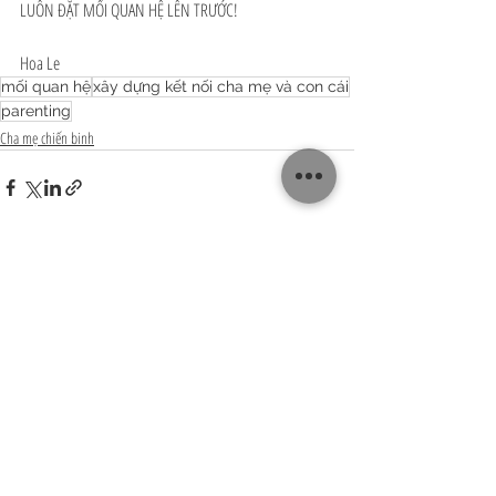
LUÔN ĐẶT MỐI QUAN HỆ LÊN TRƯỚC!
Hoa Le
mối quan hệ
xây dựng kết nối cha mẹ và con cái
parenting
Cha mẹ chiến binh
Recent Posts
See All