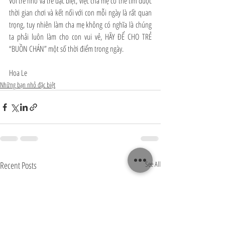
Với trẻ nhỏ và trẻ đặc biệt, việc cha mẹ có thể tìm được 
thời gian chơi và kết nối với con mỗi ngày là rất quan 
trọng, tuy nhiên làm cha mẹ không có nghĩa là chúng 
ta phải luôn làm cho con vui vẻ, HÃY ĐỂ CHO TRẺ 
“BUỒN CHÁN” một số thời điểm trong ngày. 
Hoa Le
Những bạn nhỏ đặc biệt
Recent Posts
See All