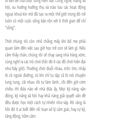
là vấn đề của cuộc sống hiện đại. Công nghệ, mạng xã 
hội, xu hướng hưởng thụ và trào lưu các hoạt động 
ngoại khoá kín mít đã tạo ra một thế giới trong đó trẻ 
luôn có một cuộc sống bận rộn với ít thời gian để chỉ 
“sống”.
Thời chúng tôi còn nhỏ chẳng mấy khi bố mẹ phải 
quan tâm đến việc sau giờ học trẻ con sẽ làm gì. Nếu 
cảm thấy chán, chúng tôi sẽ chạy sang nhà hàng xóm, 
cùng nghĩ ra các trò chơi (hồi đó ít các đồ chơi hiện đại 
như bây giờ). Thường chơi đuổi nhau, trốn tìm, nhảy 
lò cò ngoài đường, có khi chỉ tụ tập cả lũ nói chuyện 
lung tung, cãi nhau rồi tự làm lành…rồi đến giờ cơm 
chiều thì đứa nào về nhà đứa ấy. Mọi kỹ năng vận 
động, kỹ năng xã hội hay khả năng giải quyết vấn đề 
đều được học một cách tự nhiên như vậy. Rõ ràng là 
hồi đó ít ai biết đến rối loạn xử lý cảm giác, hay tự kỷ, 
tăng động, trầm cảm.