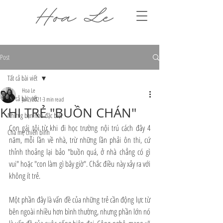
Post
Tất cả bài viết
Hoa Le
Tất cả bài viết
Jul 2, 2021
3 min read
KHI TRẺ "BUỒN CHÁN"
Những bạn nhỏ đặc biệt
Con gái tôi từ khi đi học trường nội trú cách đây 4 
Cha mẹ chiến binh
năm, mỗi lần về nhà, trừ những lần phải ôn thi, cứ 
thỉnh thoảng lại bảo "buồn quá, ở nhà chẳng có gì 
vui" hoặc "con làm gì bây giờ". Chắc điều này xảy ra với 
không ít trẻ.
Một phần đây là vấn đề của những trẻ cần động lực từ 
bên ngoài nhiều hơn bình thường, nhưng phần lớn nó 