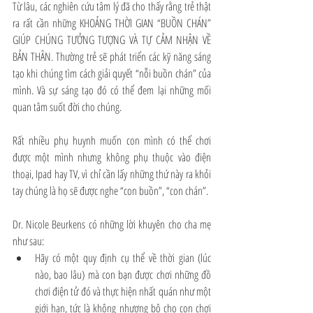
Từ lâu, các nghiên cứu tâm lý đã cho thấy rằng trẻ thật 
ra rất cần những KHOẢNG THỜI GIAN “BUỒN CHÁN” 
GIÚP CHÚNG TƯỞNG TƯỢNG VÀ TỰ CẢM NHẬN VỀ 
BẢN THÂN. Thường trẻ sẽ phát triển các kỹ năng sáng 
tạo khi chúng tìm cách giải quyết “nỗi buồn chán” của 
mình. Và sự sáng tạo đó có thể đem lại những mối 
quan tâm suốt đời cho chúng. 
Rất nhiều phụ huynh muốn con mình có thể chơi 
được một mình nhưng không phụ thuộc vào điện 
thoại, Ipad hay TV, vì chỉ cần lấy những thứ này ra khỏi 
tay chúng là họ sẽ được nghe “con buồn”, “con chán”. 
Dr. Nicole Beurkens có những lời khuyên cho cha mẹ 
như sau:
Hãy có một quy định cụ thể về thời gian (lúc 
nào, bao lâu) mà con bạn được chơi những đồ 
chơi điện tử đó và thực hiện nhất quán như một 
giới hạn, tức là không nhượng bộ cho con chơi 