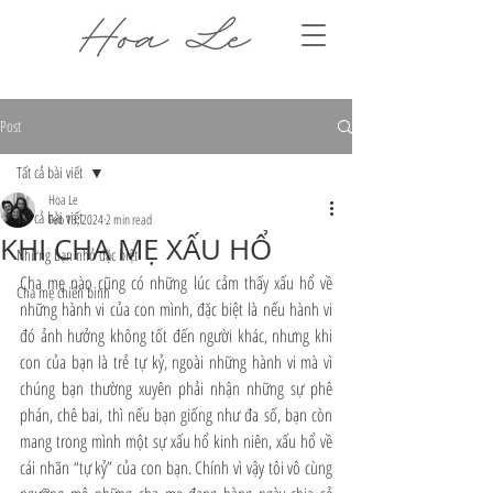
Post
Tất cả bài viết
Hoa Le
Tất cả bài viết
Feb 13, 2024
2 min read
KHI CHA MẸ XẤU HỔ
Những bạn nhỏ đặc biệt
Cha mẹ nào cũng có những lúc cảm thấy xấu hổ về 
Cha mẹ chiến binh
những hành vi của con mình, đặc biệt là nếu hành vi 
đó ảnh hưởng không tốt đến người khác, nhưng khi 
con của bạn là trẻ tự kỷ, ngoài những hành vi mà vì 
chúng bạn thường xuyên phải nhận những sự phê 
phán, chê bai, thì nếu bạn giống như đa số, bạn còn 
mang trong mình một sự xấu hổ kinh niên, xấu hổ về 
cái nhãn “tự kỷ” của con bạn. Chính vì vậy tôi vô cùng 