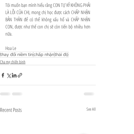
Tôi muốn bạn mình hiểu rằng CON TỰ KỶ KHÔNG PHẢI 
LÀ LỖI CỦA CHỊ, mong chị học được cách CHẤP NHẬN 
BẢN THÂN để có thể không xấu hổ và CHẤP NHẬN 
CON, được như thế con chị sẽ còn tiến bộ nhiều hơn 
nữa.
Hoa Le
thay đổi niềm tin
chấp nhận
thái độ
Cha mẹ chiến binh
Recent Posts
See All