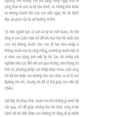
ngưỡng mộ những cha mẹ đang hàng ngày chia sẻ 
công khai về con tự kỷ của mình, cả những khó khăn 
và những thành tích của con mỗi ngày, tôi rất thích 
đọc các post của họ và thường sẽ like.
Có một người bạn có con tự kỷ tôi mới quen, chị hết 
lòng vì con, luôn trăn trở để tìm mọi thứ tốt nhất cho 
con, chị không muốn cho con đi học hòa nhập vì 
không muốn con bị căng thẳng, và không muốn bất cứ 
ai nhìn con bằng ánh mắt kỳ thị. Sau rất nhiều trải 
nghiệm tiêu cực đến với con qua những năm tháng chị 
thử các phương pháp can thiệp khác nhau, cuối cùng 
chị đã tìm được con đường cho con, thực ra nó là con 
đường cho chị, nhưng chị đã có thể giúp con tiến bộ 
nhiều.
Giờ đây chị khao khát muốn nói lên những gì mình đã 
trải qua, chỉ để giúp những cha mẹ khác cùng hoàn 
cảnh với chị biết được con đường chị đang đi và tránh 