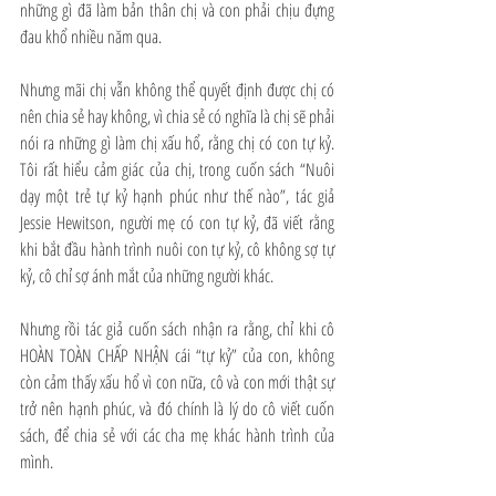
những gì đã làm bản thân chị và con phải chịu đựng 
đau khổ nhiều năm qua.
Nhưng mãi chị vẫn không thể quyết định được chị có 
nên chia sẻ hay không, vì chia sẻ có nghĩa là chị sẽ phải 
nói ra những gì làm chị xấu hổ, rằng chị có con tự kỷ. 
Tôi rất hiểu cảm giác của chị, trong cuốn sách “Nuôi 
dạy một trẻ tự kỷ hạnh phúc như thế nào”, tác giả 
Jessie Hewitson, người mẹ có con tự kỷ, đã viết rằng 
khi bắt đầu hành trình nuôi con tự kỷ, cô không sợ tự 
kỷ, cô chỉ sợ ánh mắt của những người khác.
Nhưng rồi tác giả cuốn sách nhận ra rằng, chỉ khi cô 
HOÀN TOÀN CHẤP NHẬN cái “tự kỷ” của con, không 
còn cảm thấy xấu hổ vì con nữa, cô và con mới thật sự 
trở nên hạnh phúc, và đó chính là lý do cô viết cuốn 
sách, để chia sẻ với các cha mẹ khác hành trình của 
mình.