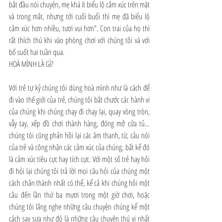
bắt đầu nói chuyện, mẹ khá ít biểu lộ cảm xúc trên mặt 
và trong mắt, nhưng tới cuối buổi thì mẹ đã biểu lộ 
cảm xúc hơn nhiều, tươi vui hơn”. Con trai của họ thì 
rất thích thú khi vào phòng chơi với chúng tôi và với 
bố suốt hai tuần qua. 
HOÀ MÌNH LÀ GÌ?
Với trẻ tự kỷ chúng tôi dùng hoà mình như là cách để 
đi vào thế giới của trẻ, chúng tôi bắt chước các hành vi 
của chúng khi chúng chạy đi chạy lại, quay vòng tròn, 
vẫy tay, xếp đồ chơi thành hàng, đóng mở cửa tủ…
chúng tôi cũng phản hồi lại các âm thanh, từ, câu nói 
của trẻ và công nhận các cảm xúc của chúng, bất kể đó 
là cảm xúc tiêu cực hay tích cực. Với một số trẻ hay hỏi 
đi hỏi lại chúng tôi trả lời mọi câu hỏi của chúng một 
cách chân thành nhất có thể, kể cả khi chúng hỏi một 
câu đến lần thứ ba mươi trong một giờ chơi, hoặc 
chúng tôi lắng nghe những câu chuyện chúng kể một 
cách say sưa như đó là những câu chuyện thú vị nhất 