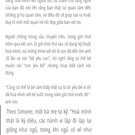
đang hoà mình với người đó, sự chăm chú lắng nghe 
của bạn đã nói lên rằng bạn thật sự quan tâm đến 
những gì họ quan tâm, và điều đó sẽ giúp tạo ra hoặc 
duy trì một mối quan hệ tốt đẹp giữa bạn với họ. 
Người chồng trong câu chuyện trên, trong giờ chơi 
hôm qua với con, là giờ chơi thứ sáu sử dụng kỹ thuật 
hoà mình, vui mừng khoe với tôi là con đã đến ôm anh 
20 lần và nói “bố yêu con”, tôi nghĩ rằng có thể bé 
muốn nói “con yêu bố” nhưng chưa biết cách nói 
đúng. 
“Cũng có thể là bé cảm thấy thật sự là tôi yêu bé vì tôi 
đã hoà mình với bé suốt trong năm giờ chơi trước đó”- 
anh nói.
Theo Simone, một bà mẹ tự kỷ: “Hoà mình 
thật là kỳ diệu, các hành vi lặp đi lặp lại 
giống như ngủ, trong khi ngủ có vẻ như 