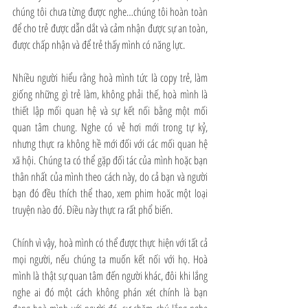
chúng tôi chưa từng được nghe…chúng tôi hoàn toàn 
để cho trẻ được dẫn dắt và cảm nhận được sự an toàn, 
được chấp nhận và để trẻ thấy mình có năng lực. 
Nhiều người hiểu rằng hoà mình tức là copy trẻ, làm 
giống những gì trẻ làm, không phải thế, hoà mình là 
thiết lập mối quan hệ và sự kết nối bằng một mối 
quan tâm chung. Nghe có vẻ hơi mới trong tự kỷ, 
nhưng thực ra không hề mới đối với các mối quan hệ 
xã hội. Chúng ta có thể gặp đối tác của mình hoặc bạn 
thân nhất của mình theo cách này, do cả bạn và người 
bạn đó đều thích thể thao, xem phim hoăc một loại 
truyện nào đó. Điều này thực ra rất phổ biến.
Chính vì vậy, hoà mình có thể được thực hiện với tất cả 
mọi người, nếu chúng ta muốn kết nối với họ. Hoà 
mình là thật sự quan tâm đến người khác, đôi khi lắng 
nghe ai đó một cách không phán xét chính là bạn 