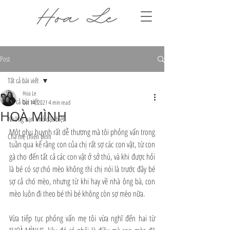
Post
Tất cả bài viết
Hoa Le
Tất cả bài viết
Oct 14, 2021
4 min read
HOÀ MÌNH
Những bạn nhỏ đặc biệt
Một phụ huynh rất dễ thương mà tôi phỏng vấn trong 
Cha mẹ chiến binh
tuần qua kể rằng con của chị rất sợ các con vật, từ con 
gà cho đến tất cả các con vật ở sở thú, và khi được hỏi 
là bé có sợ chó mèo không thì chị nói là trước đây bé 
sợ cả chó mèo, nhưng từ khi hay về nhà ông bà, con 
mèo luôn đi theo bé thì bé không còn sợ mèo nữa.
Vừa tiếp tục phỏng vấn mẹ tôi vừa nghĩ đến hai từ 