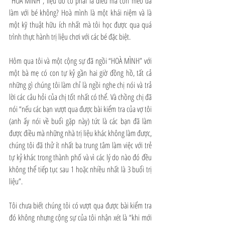
“HOÀ MÌNH”, liệu đó có phải là điều mà con mèo đã 
làm với bé không? Hoà mình là một khái niệm và là 
một kỹ thuật hữu ích nhất mà tôi học được qua quá 
trình thực hành trị liệu chơi với các bé đặc biệt.
Hôm qua tôi và một cộng sự đã ngồi “HOÀ MÌNH” với 
một bà mẹ có con tự kỷ gần hai giờ đồng hồ, tất cả 
những gì chúng tôi làm chỉ là ngồi nghe chị nói và trả 
lời các câu hỏi của chị tốt nhất có thể. Và chồng chị đã 
nói “nếu các bạn vượt qua được bài kiểm tra của vợ tôi 
(anh ấy nói về buổi gặp này) tức là các bạn đã làm 
được điều mà những nhà trị liệu khác không làm được, 
chúng tôi đã thử ít nhất ba trung tâm làm việc với trẻ 
tự kỷ khác trong thành phố và vì các lý do nào đó đều 
không thể tiếp tục sau 1 hoặc nhiều nhất là 3 buổi trị 
liệu”. 
Tôi chưa biết chúng tôi có vượt qua được bài kiểm tra 
đó không nhưng cộng sự của tôi nhận xét là “khi mới 