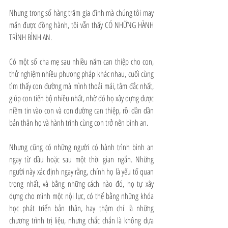
Nhưng trong số hàng trăm gia đình mà chúng tôi may 
mắn được đồng hành, tôi vẫn thấy CÓ NHỮNG HÀNH 
TRÌNH BÌNH AN.
Có một số cha mẹ sau nhiều năm can thiệp cho con, 
thử nghiệm nhiều phương pháp khác nhau, cuối cùng 
tìm thấy con đường mà mình thoải mái, tâm đắc nhất, 
giúp con tiến bộ nhiều nhất, nhờ đó họ xây dựng được 
niềm tin vào con và con đường can thiệp, rồi dần dần 
bản thân họ và hành trình cùng con trở nên bình an.
Nhưng cũng có những người có hành trình bình an 
ngay từ đầu hoặc sau một thời gian ngắn. Những 
người này xác định ngay rằng, chính họ là yếu tố quan 
trọng nhất, và bằng những cách nào đó, họ tự xây 
dựng cho mình một nội lực, có thể bằng những khóa 
học phát triển bản thân, hay thậm chí là những 
chương trình trị liệu, nhưng chắc chắn là không dựa 