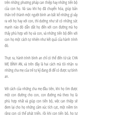
trên những phương pháp can thiệp hay những tiến bộ 
của con họ. Và sau khi họ đã chuyển hóa, giúp bản 
thân trở thành một người bình an bất kể những gì xảy 
ra với họ hay với con, thì dường như sẽ có những sức 
mạnh nào đó dẫn dắt họ đến với con đường mà họ 
thấy phù hợp với họ và con, và những tiến bộ đến với 
con họ một cách tự nhiên như kết quả của hành trình 
đó.
Thực ra, hành trình bình an chỉ có thể đến từ các CHA 
MẸ BÌNH AN, và trên đây là hai cách mà tôi nhận ra 
những cha mẹ của trẻ tự kỷ đang đi để có được sự bình 
an.
Với cách của những cha mẹ đầu tiên, khi họ tìm được 
một con đường cho con, con đường mà theo họ là 
phù hợp nhất và giúp con tiến bộ, việc can thiệp sẽ 
đem lại cho họ những cảm xúc tích cực, một niềm tin 
rằng con có thể phát triển, rồi khi con tiến bộ, họ tự 