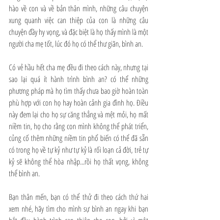
hào về con và về bản thân mình, những câu chuyện 
xung quanh việc can thiệp của con là những câu 
chuyện đầy hy vọng, và đặc biệt là họ thấy mình là một 
người cha mẹ tốt, lúc đó họ có thể thư giãn, bình an.
Có vẻ hầu hết cha mẹ đều đi theo cách này, nhưng tại 
sao lại quá ít hành trình bình an? có thể những 
phương pháp mà họ tìm thấy chưa bao giờ hoàn toàn 
phù hợp với con họ hay hoàn cảnh gia đình họ. Điều 
này đem lại cho họ sự căng thẳng và mệt mỏi, họ mất 
niềm tin, họ cho rằng con mình không thể phát triển, 
củng cố thêm những niềm tin phổ biến có thể đã sẵn 
có trong họ về tự kỷ như tự kỷ là rối loạn cả đời, trẻ tự 
kỷ sẽ không thể hòa nhập...rồi họ thất vọng, không 
thể bình an.
Bạn thân mến, bạn có thể thử đi theo cách thứ hai 
xem nhé, hãy tìm cho mình sự bình an ngay khi bạn 