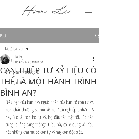
Post
Tất cả bài viết
Hoa Le
Tất cả bài viết
Feb 17, 2024
3 min read
CAN THIỆP TỰ KỶ LIỆU CÓ
Những bạn nhỏ đặc biệt
THỂ LÀ MỘT HÀNH TRÌNH
Cha mẹ chiến binh
BÌNH AN?
Nếu bạn của bạn hay người thân của bạn có con tự kỷ, 
bạn chắc thường sẽ nói về họ: “tội nghiệp anh/chị A 
hay B quá, con họ tự kỷ, họ đầu tắt mặt tối, lúc nào 
cũng lo lắng căng thẳng”. Điều này có lẽ đúng với hầu 
hết những cha mẹ có con tự kỷ hay con đặc biệt.