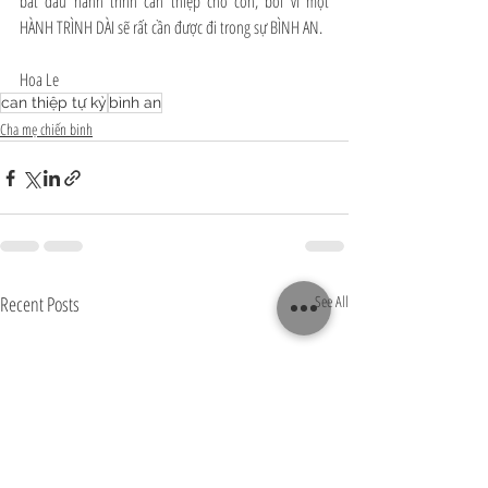
bắt đầu hành trình can thiệp cho con, bởi vì một 
HÀNH TRÌNH DÀI sẽ rất cần được đi trong sự BÌNH AN.
Hoa Le
can thiệp tự kỷ
bình an
Cha mẹ chiến binh
Recent Posts
See All