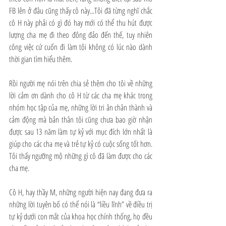
FB lên ở đâu cũng thấy cô này...Tôi đã từng nghĩ chắc 
cô H này phải có gì đó hay mới có thể thu hút được 
lượng cha mẹ đi theo đông đảo đến thế, tuy nhiên 
công việc cứ cuốn đi làm tôi không có lúc nào dành 
thời gian tìm hiểu thêm.
Rồi người mẹ nói trên chia sẻ thêm cho tôi về những 
lời cảm ơn dành cho cô H từ các cha mẹ khác trong 
nhóm học tập của mẹ, những lời tri ân chân thành và 
cảm động mà bản thân tôi cũng chưa bao giờ nhận 
được sau 13 năm làm tự kỷ với mục đích lớn nhất là 
giúp cho các cha mẹ và trẻ tự kỷ có cuộc sống tốt hơn. 
Tôi thấy ngưỡng mộ những gì cô đã làm được cho các 
cha mẹ.
Cô H, hay thầy M, những người hiện nay đang đưa ra 
những lời tuyên bố có thể nói là “liều lĩnh” về điều trị 
tự kỷ dưới con mắt của khoa học chính thống, họ đều 