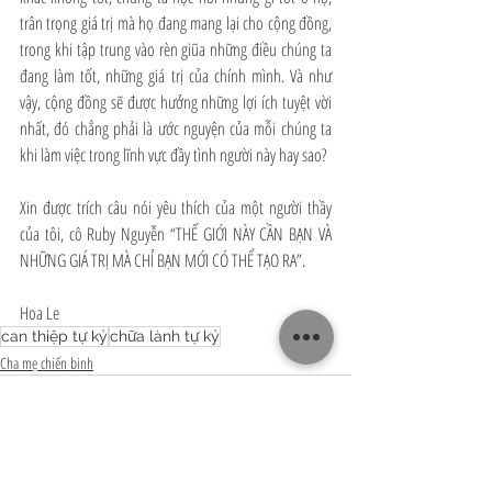
trân trọng giá trị mà họ đang mang lại cho cộng đồng, 
trong khi tập trung vào rèn giũa những điều chúng ta 
đang làm tốt, những giá trị của chính mình. Và như 
vậy, cộng đồng sẽ được hưởng những lợi ích tuyệt vời 
nhất, đó chẳng phải là ước nguyện của mỗi chúng ta 
khi làm việc trong lĩnh vực đầy tình người này hay sao?
Xin được trích câu nói yêu thích của một người thầy 
của tôi, cô Ruby Nguyễn “THẾ GIỚI NÀY CẦN BẠN VÀ 
NHỮNG GIÁ TRỊ MÀ CHỈ BẠN MỚI CÓ THỂ TẠO RA”.
Hoa Le
can thiệp tự kỷ
chữa lành tự kỷ
Cha mẹ chiến binh