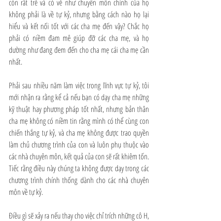
còn rất trẻ và có vẻ như chuyên môn chính của họ 
không phải là về tự kỷ, nhưng bằng cách nào họ lại 
hiểu và kết nối tốt với các cha mẹ đến vậy? Chắc họ 
phải có niềm đam mê giúp đỡ các cha mẹ, và họ 
dường như đang đem đến cho cha mẹ cái cha mẹ cần 
nhất.
Phải sau nhiều năm làm việc trong lĩnh vực tự kỷ, tôi 
mới nhận ra rằng kể cả nếu bạn có dạy cha mẹ những 
kỹ thuật hay phương pháp tốt nhất, nhưng bản thân 
cha mẹ không có niềm tin rằng mình có thể cùng con 
chiến thắng tự kỷ, và cha mẹ không được trao quyền 
làm chủ chương trình của con và luôn phụ thuộc vào 
các nhà chuyên môn, kết quả của con sẽ rất khiêm tốn. 
Tiếc rằng điều này chúng ta không được dạy trong các 
chương trình chính thống dành cho các nhà chuyên 
môn về tự kỷ.
Điều gì sẽ xảy ra nếu thay cho việc chỉ trích những cô H, 