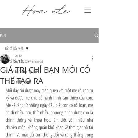
Post
Tất cả bài viết
Hoa Le
Tất cả bài viết
Dec 13, 2023
4 min read
GIÁ TRỊ CHỈ BẠN MỚI CÓ
Những bạn nhỏ đặc biệt
THỂ TẠO RA
Cha mẹ chiến binh
Mới đây tôi được may mắn quen với một mẹ có con tự 
kỷ và được mẹ chia sẻ hành trình can thiệp của con. 
Mẹ kể rằng từ những ngày đầu biết con có rối loạn, mẹ 
đã đi nhiều nơi, thử nhiều phương pháp được cho là 
chính thống và khoa học, làm việc với nhiều nhà 
chuyên môn, không quản khó khăn về thời gian và tài 
chính. Và mặc dù con chống đối và căng thẳng trong 