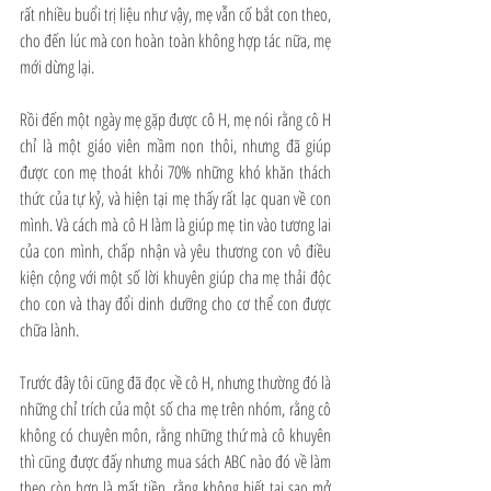
rất nhiều buổi trị liệu như vậy, mẹ vẫn cố bắt con theo, 
cho đến lúc mà con hoàn toàn không hợp tác nữa, mẹ 
mới dừng lại.
Rồi đến một ngày mẹ gặp được cô H, mẹ nói rằng cô H 
chỉ là một giáo viên mầm non thôi, nhưng đã giúp 
được con mẹ thoát khỏi 70% những khó khăn thách 
thức của tự kỷ, và hiện tại mẹ thấy rất lạc quan về con 
mình. Và cách mà cô H làm là giúp mẹ tin vào tương lai 
của con mình, chấp nhận và yêu thương con vô điều 
kiện cộng với một số lời khuyên giúp cha mẹ thải độc 
cho con và thay đổi dinh dưỡng cho cơ thể con được 
chữa lành.
Trước đây tôi cũng đã đọc về cô H, nhưng thường đó là 
những chỉ trích của một số cha mẹ trên nhóm, rằng cô 
không có chuyên môn, rằng những thứ mà cô khuyên 
thì cũng được đấy nhưng mua sách ABC nào đó về làm 
theo còn hơn là mất tiền, rằng không biết tại sao mở 