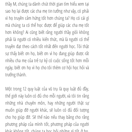
thầy M, chúng ta dành chút thời gian tìm hiểu xem tại 
sao họ lại được các cha mẹ tin tưởng như vậy, có phải 
vì họ truyền cảm hứng tốt hơn chúng ta? Họ có cái gì 
mà chúng ta có thể học được để giúp các cha mẹ tốt 
hơn không? Ai cũng biết rằng người thầy giỏi không 
phải là người có nhiều kiến thức, mà là người có thể 
truyền đạt theo cách tốt nhất đến người học. Tôi thật 
sự thấy biết ơn họ, biết ơn vì họ đang giúp được rất 
nhiều cha mẹ của trẻ tự kỷ có cuộc sống tốt hơn mỗi 
ngày, biết ơn họ vì họ cho tôi thêm cơ hội học hỏi và 
trưởng thành.
Một trong 12 quy luật của vũ trụ là quy luật đủ đầy, 
thế giới này luôn có đủ cho mỗi người, và tôi tin rằng 
những nhà chuyên môn, hay những người thật sự 
muốn giúp đỡ người khác, sẽ luôn có đủ đối tượng 
cho họ giúp đỡ. Sẽ thế nào nếu thay bằng cho rằng 
phương pháp của mình tốt, phương pháp của người 
khác không tốt, chúng ta học hỏi những gì tốt ở họ, 