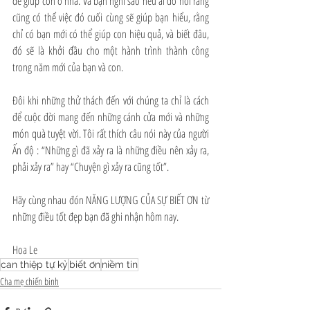
để giúp con ở nhà. Và bạn nghĩ sao nếu ai đó nói rằng 
cũng có thể việc đó cuối cùng sẽ giúp bạn hiểu, rằng 
chỉ có bạn mới có thể giúp con hiệu quả, và biết đâu, 
đó sẽ là khởi đầu cho một hành trình thành công 
trong năm mới của bạn và con.
Đôi khi những thử thách đến với chúng ta chỉ là cách 
để cuộc đời mang đến những cánh cửa mới và những 
món quà tuyệt vời. Tôi rất thích câu nói này của người 
Ấn độ : “Những gì đã xảy ra là những điều nên xảy ra, 
phải xảy ra” hay “Chuyện gì xảy ra cũng tốt”.
Hãy cùng nhau đón NĂNG LƯỢNG CỦA SỰ BIẾT ƠN từ 
những điều tốt đẹp bạn đã ghi nhận hôm nay.
Hoa Le
can thiệp tự kỷ
biết ơn
niềm tin
Cha mẹ chiến binh