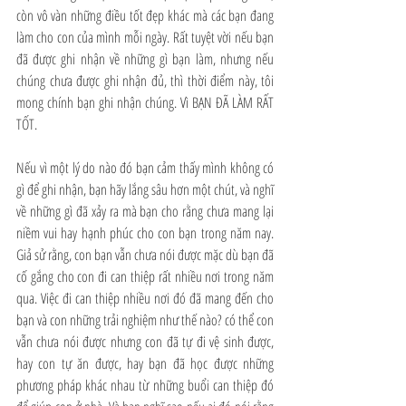
còn vô vàn những điều tốt đẹp khác mà các bạn đang 
làm cho con của mình mỗi ngày. Rất tuyệt vời nếu bạn 
đã được ghi nhận về những gì bạn làm, nhưng nếu 
chúng chưa được ghi nhận đủ, thì thời điểm này, tôi 
mong chính bạn ghi nhận chúng. Vì BẠN ĐÃ LÀM RẤT 
TỐT.
Nếu vì một lý do nào đó bạn cảm thấy mình không có 
gì để ghi nhận, bạn hãy lắng sâu hơn một chút, và nghĩ 
về những gì đã xảy ra mà bạn cho rằng chưa mang lại 
niềm vui hay hạnh phúc cho con bạn trong năm nay. 
Giả sử rằng, con bạn vẫn chưa nói được mặc dù bạn đã 
cố gắng cho con đi can thiệp rất nhiều nơi trong năm 
qua. Việc đi can thiệp nhiều nơi đó đã mang đến cho 
bạn và con những trải nghiệm như thế nào? có thể con 
vẫn chưa nói được nhưng con đã tự đi vệ sinh được, 
hay con tự ăn được, hay bạn đã học được những 
phương pháp khác nhau từ những buổi can thiệp đó 