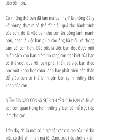
tiếp tốt hơn.
Có những thứ bạn đã làm mà bạn nghĩ là không đáng 
kể nhưng thực ra có thể rất hiệu quả cho hành trình 
của con, đó là việc bạn cho con ăn uống lành mạnh 
hơn, hoặc là việc bạn giúp cho ông bà hiểu và thông 
cảm với con hơn. Đặc biệt là việc bạn đọc được một 
cuốn sách cho bạn niềm tin rằng con đặc biệt của bạn 
có thể vượt qua rối loạn phát triển, và việc bạn theo 
học một khóa học chữa lành hay phát triển bản thân 
để giúp bạn có thể bình yên bên cạnh những khó 
khăn của con.
NIỀM TIN VÀO CON và SỰ BÌNH YÊN CỦA BẠN có lẽ với 
con còn quan trọng hơn những gì bạn có thể trực tiếp 
làm cho con.
Trên đây chỉ là một số ít sự thật các cha mẹ của trẻ đặc 
biệt có thể ghi nhận mà tôi được trực tiếp chứng kiến, 