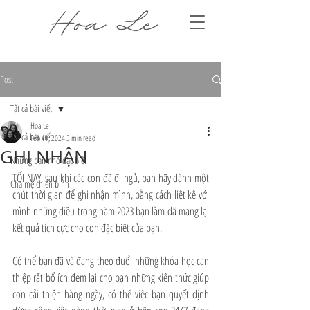
Post
Tất cả bài viết
Hoa Le
Tất cả bài viết
Feb 11, 2024
3 min read
GHI NHẬN
Những bạn nhỏ đặc biệt
TỐI NAY, sau khi các con đã đi ngủ, bạn hãy dành một 
Cha mẹ chiến binh
chút thời gian để ghi nhận mình, bằng cách liệt kê với 
mình những điều trong năm 2023 bạn làm đã mang lại 
kết quả tích cực cho con đặc biệt của bạn.
Có thể bạn đã và đang theo đuổi những khóa học can 
thiệp rất bổ ích đem lại cho bạn những kiến thức giúp 
con cải thiện hàng ngày, có thể việc bạn quyết định 