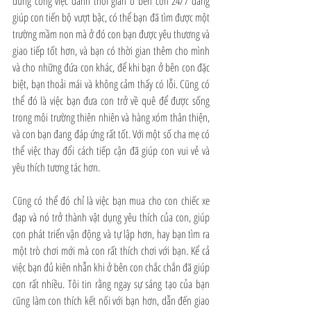
dừng công việc dành thời gian ở bên con 24/7 đang 
giúp con tiến bộ vượt bậc, có thể bạn đã tìm được một 
trường mầm non mà ở đó con bạn được yêu thương và 
giao tiếp tốt hơn, và bạn có thời gian thêm cho mình 
và cho những đứa con khác, để khi bạn ở bên con đặc 
biệt, bạn thoải mái và không cảm thấy có lỗi. Cũng có 
thể đó là việc bạn đưa con trở về quê để được sống 
trong môi trường thiên nhiên và hàng xóm thân thiện, 
và con bạn đang đáp ứng rất tốt. Với một số cha mẹ có 
thể việc thay đổi cách tiếp cận đã giúp con vui vẻ và 
yêu thích tương tác hơn.
Cũng có thể đó chỉ là việc bạn mua cho con chiếc xe 
đạp và nó trở thành vật dụng yêu thích của con, giúp 
con phát triển vận động và tự lập hơn, hay bạn tìm ra 
một trò chơi mới mà con rất thích chơi với bạn. Kể cả 
việc bạn đủ kiên nhẫn khi ở bên con chắc chắn đã giúp 
con rất nhiều. Tôi tin rằng ngay sự sáng tạo của bạn 
cũng làm con thích kết nối với bạn hơn, dẫn đến giao 