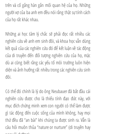
trên và cố gắng hàn gắn mối quan hệ của họ. Những 
người vợ của ba anh em đều nói rằng thật sự tính cách 
của họ rất khác nhau.
Những ai học tâm lý chắc sẽ phải đọc rất nhiều các 
nghiên cứu về anh em sinh đôi, và khoa học vẫn dùng 
kết quả của các nghiên cứu đó để kết luận về tác động 
của di truyền đến đối tượng nghiên cứu của họ, mặc 
dù ai cũng biết rằng các yếu tố môi trường luôn hiện 
diện và ảnh hưởng rất nhiều trong các nghiên cứu sinh 
đôi.
Có thể đó chính là lý do ông Neubauer đã bắt đầu cái 
nghiên cứu được cho là thiếu tính đạo đức này, với 
mục đích chứng minh xem con người có thể làm được 
gì tác động đến cuộc sống của mình không, hay mọi 
thứ đều đã “an bài” khi chúng ta được sinh ra. Vẫn là 
câu hỏi muôn thủa “nature or nurture” (di truyền hay 