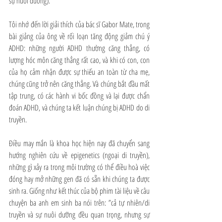
sự nuôi dưỡng).
Tôi nhớ đến lời giải thích của bác sĩ Gabor Mate, trong 
bài giảng của ông về rối loạn tăng động giảm chú ý 
ADHD: những người ADHD thường căng thẳng, có 
lượng hóc môn căng thẳng rất cao, và khi có con, con 
của họ cảm nhận được sự thiếu an toàn từ cha mẹ, 
chúng cũng trở nên căng thẳng. Và chúng bắt đầu mất 
tập trung, có các hành vi bốc đồng và lại được chẩn 
đoán ADHD, và chúng ta kết luận chúng bị ADHD do di 
truyền.
Điều may mắn là khoa học hiện nay đã chuyển sang 
hướng nghiên cứu về epigenetics (ngoại di truyền), 
những gì xảy ra trong môi trường có thể điều hoà việc 
đóng hay mở những gen đã có sẵn khi chúng ta được 
sinh ra. Giống như kết thúc của bộ phim tài liệu về câu 
chuyện ba anh em sinh ba nói trên: ”cả tự nhiên/di 
truyền và sự nuôi dưỡng đều quan trọng, nhưng sự 