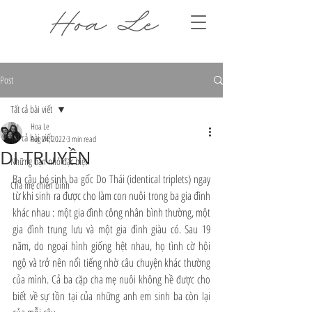
Post
Tất cả bài viết
Hoa Le
Tất cả bài viết
Aug 24, 2022
3 min read
DI TRUYỀN
Những bạn nhỏ đặc biệt
Ba cậu bé sinh ba gốc Do Thái (identical triplets) ngay 
Cha mẹ chiến binh
từ khi sinh ra được cho làm con nuôi trong ba gia đình 
khác nhau : một gia đình công nhân bình thường, một 
gia đình trung lưu và một gia đình giàu có. Sau 19 
năm, do ngoại hình giống hệt nhau, họ tình cờ hội 
ngộ và trở nên nổi tiếng nhờ câu chuyện khác thường 
của mình. Cả ba cặp cha mẹ nuôi không hề được cho 
biết về sự tồn tại của những anh em sinh ba còn lại 