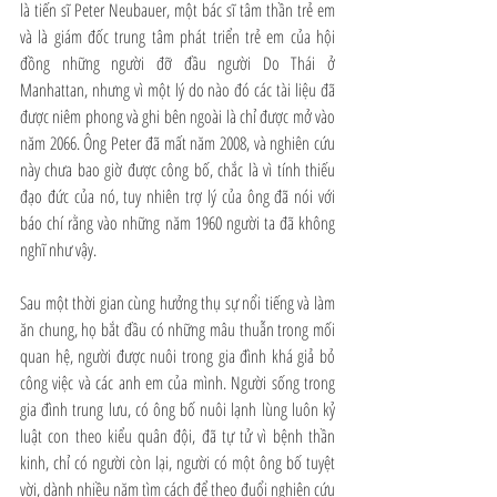
là tiến sĩ Peter Neubauer, một bác sĩ tâm thần trẻ em 
và là giám đốc trung tâm phát triển trẻ em của hội 
đồng những người đỡ đầu người Do Thái ở 
Manhattan, nhưng vì một lý do nào đó các tài liệu đã 
được niêm phong và ghi bên ngoài là chỉ được mở vào 
năm 2066. Ông Peter đã mất năm 2008, và nghiên cứu 
này chưa bao giờ được công bố, chắc là vì tính thiếu 
đạo đức của nó, tuy nhiên trợ lý của ông đã nói với 
báo chí rằng vào những năm 1960 người ta đã không 
nghĩ như vậy.
Sau một thời gian cùng hưởng thụ sự nổi tiếng và làm 
ăn chung, họ bắt đầu có những mâu thuẫn trong mối 
quan hệ, người được nuôi trong gia đình khá giả bỏ 
công việc và các anh em của mình. Người sống trong 
gia đình trung lưu, có ông bố nuôi lạnh lùng luôn kỷ 
luật con theo kiểu quân đội, đã tự tử vì bệnh thần 
kinh, chỉ có người còn lại, người có một ông bố tuyệt 
vời, dành nhiều năm tìm cách để theo đuổi nghiên cứu 