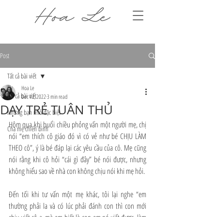
Post
Tất cả bài viết
Hoa Le
Tất cả bài viết
Dec 12, 2022
3 min read
DẠY TRẺ TUÂN THỦ
Những bạn nhỏ đặc biệt
Hôm qua khi buổi chiều phỏng vấn một người mẹ, chị 
Cha mẹ chiến binh
nói “em thích cô giáo đó vì có vẻ như bé CHỊU LÀM 
THEO cô”, ý là bé đáp lại các yêu cầu của cô. Mẹ cũng 
nói rằng khi cô hỏi “cái gì đây” bé nói được, nhưng 
không hiểu sao về nhà con không chịu nói khi mẹ hỏi.
Đến tối khi tư vấn một mẹ khác, tôi lại nghe “em 
thường phải la và có lúc phải đánh con thì con mới 