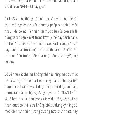
chịu viết cô ạ, mà em biết là con em nó viết được, làm 
sao để con NGHE LỜI bây giờ?”.
Cách đây một tháng, tôi nói chuyện với một mẹ rất 
chịu khó nghiên cứu các phương pháp can thiệp khác 
nhau, khi cô nói là “hiện tại mục tiêu của con em là 
đứng xa các bạn 2 mét trong lớp” (vì bé hay đánh bạn), 
tôi hỏi “thế nếu con em muốn đọc sách cùng với bạn 
hay tương tác trong một trò chơi thì làm thế nào? Em 
cho con đến trường để hoà nhập đúng không?”, mẹ 
im lặng.
Có vẻ như các cha mẹ không nhận ra rằng mặc dù mục 
tiêu của họ cho con là học các kỹ năng: như gọi tên 
được các đồ vật hay viết được chữ, chơi được với bạn, 
nhưng cái mà họ thật sự đang dạy con là “TUÂN THỦ”. 
Và tệ hơn nữa là, như trong các ví dụ trên, kết quả họ 
nhận được có thể là trẻ không biết sử dụng kỹ năng đó 
một cách tự nhiên (trong trường hợp thứ nhất), hay 