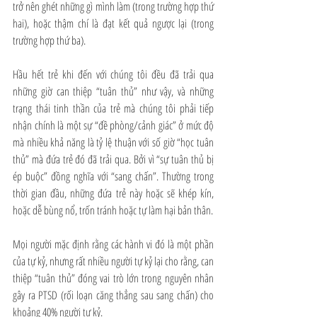
trở nên ghét những gì mình làm (trong trường hợp thứ 
hai), hoặc thậm chí là đạt kết quả ngược lại (trong 
trường hợp thứ ba).
Hầu hết trẻ khi đến với chúng tôi đều đã trải qua 
những giờ can thiệp “tuân thủ” như vậy, và những 
trạng thái tinh thần của trẻ mà chúng tôi phải tiếp 
nhận chính là một sự “đề phòng/cảnh giác” ở mức độ 
mà nhiều khả năng là tỷ lệ thuận với số giờ “học tuân 
thủ” mà đứa trẻ đó đã trải qua. Bởi vì “sự tuân thủ bị 
ép buộc” đồng nghĩa với “sang chấn”. Thường trong 
thời gian đầu, những đứa trẻ này hoặc sẽ khép kín, 
hoặc dễ bùng nổ, trốn tránh hoặc tự làm hại bản thân.
Mọi người mặc định rằng các hành vi đó là một phần 
của tự kỷ, nhưng rất nhiều người tự kỷ lại cho rằng, can 
thiệp “tuân thủ” đóng vai trò lớn trong nguyên nhân 
gây ra PTSD (rối loạn căng thẳng sau sang chấn) cho 
khoảng 40% người tự kỷ.