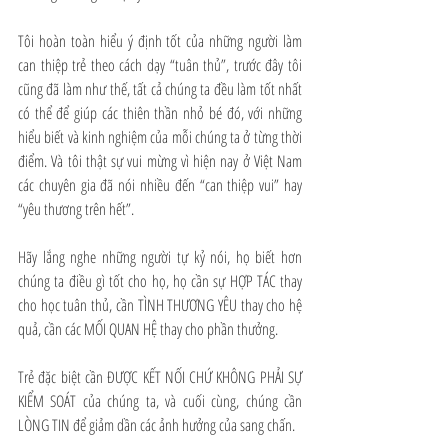
Tôi hoàn toàn hiểu ý định tốt của những người làm 
can thiệp trẻ theo cách dạy “tuân thủ”, trước đây tôi 
cũng đã làm như thế, tất cả chúng ta đều làm tốt nhất 
có thể để giúp các thiên thần nhỏ bé đó, với những 
hiểu biết và kinh nghiệm của mỗi chúng ta ở từng thời 
điểm. Và tôi thật sự vui mừng vì hiện nay ở Việt Nam 
các chuyên gia đã nói nhiều đến “can thiệp vui” hay 
“yêu thương trên hết”.
Hãy lắng nghe những người tự kỷ nói, họ biết hơn 
chúng ta điều gì tốt cho họ, họ cần sự HỢP TÁC thay 
cho học tuân thủ, cần TÌNH THƯƠNG YÊU thay cho hệ 
quả, cần các MỐI QUAN HỆ thay cho phần thưởng.
Trẻ đặc biệt cần ĐƯỢC KẾT NỐI CHỨ KHÔNG PHẢI SỰ 
KIỂM SOÁT của chúng ta, và cuối cùng, chúng cần 
LÒNG TIN để giảm dần các ảnh hưởng của sang chấn.