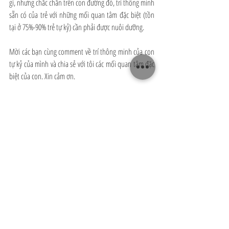
gì, nhưng chắc chắn trên con đường đó, trí thông minh 
sẵn có của trẻ với những mối quan tâm đặc biệt (tồn 
tại ở 75%-90% trẻ tự kỷ) cần phải được nuôi dưỡng.
Mời các bạn cùng comment về trí thông minh của con 
tự kỷ của mình và chia sẻ với tôi các mối quan tâm đặc 
biệt của con. Xin cảm ơn.
Hoa Le
can thiệp tự kỷ
chơi với trẻ tự kỷ tăng động
hiểu về tự kỷ
trị liệu tự kỷ
Cha mẹ chiến binh
Recent Posts
See All