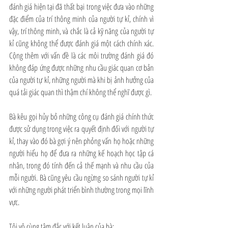
đánh giá hiện tại đã thất bại trong việc đưa vào những 
đặc điểm của trí thông minh của người tự kỉ, chính vì 
vậy, trí thông minh, và chắc là cả kỹ năng của người tự 
kỉ cũng không thể được đánh giá một cách chính xác. 
Cộng thêm với vấn đề là các môi trường đánh giá đó 
không đáp ứng được những nhu cầu giác quan cơ bản 
của người tự kỉ, những người mà khi bị ảnh hưởng của 
quá tải giác quan thì thậm chí không thể nghĩ được gì.
Bà kêu gọi hủy bỏ những công cụ đánh giá chính thức 
được sử dụng trong việc ra quyết định đối với người tự 
kỉ, thay vào đó bà gợi ý nên phỏng vấn họ hoặc những 
người hiểu họ để đưa ra những kế hoạch học tập cá 
nhân, trong đó tính đến cả thế mạnh và nhu cầu của 
mỗi người. Bà cũng yêu cầu ngừng so sánh người tự kỉ 
với những người phát triển bình thường trong mọi lĩnh 
vực.
Tôi vô cùng tâm đắc với kết luận của bà: