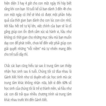
hiện diện 3 hay 4 giờ cho con một ngày thì hãy biết 
rằng khi con bạn 10 tuổi kể cả bạn dành 3 đến 4h cho 
con một ngày có thể sẽ khó có được một phần hiệu 
quả của thời gian bạn dành cho con lúc con còn nhỏ. 
Với hầu hết trẻ tự kỷ lớn, việc chính của bạn sẽ là cố 
gắng giúp con ổn định cảm xúc và hành vi, hầu như 
không có thời gian cho những mục tiêu mà bạn muốn 
dạy con để phát triển, chưa kể đến việc phải giúp con 
giải quyết những “nỗi niềm” mà tự nhiên mang đến 
cho trẻ tuổi dậy thì.
Chắc các bạn cũng hiểu tại sao ít trung tâm can thiệp 
nhận học sinh sau 6 tuổi. Chúng tôi cứ đùa nhau là 
Gánh Xiếc hình như có duyên với các học sinh mà các 
trung tâm khác không nhận nữa, bởi vì đến 60% số 
học sinh của chúng tôi là trẻ vị thành niên, và hầu như 
các con đã trải qua nhiều chương trình và trung tâm 
khác nhau trước khi đến Gánh Xiếc.