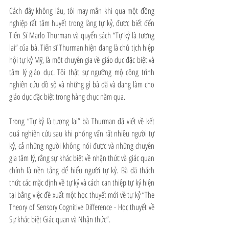
Cách đây không lâu, tôi may mắn khi qua một đồng 
nghiệp rất tâm huyết trong làng tự kỷ, được biết đến 
Tiến Sĩ Marlo Thurman và quyển sách “Tự kỷ là tương 
lai” của bà. Tiến sĩ Thurman hiện đang là chủ tịch hiệp 
hội tự kỷ Mỹ, là một chuyên gia về giáo dục đặc biệt và 
tâm lý giáo dục. Tôi thật sự ngưỡng mộ công trình 
nghiên cứu đồ sộ và những gì bà đã và đang làm cho 
giáo dục đặc biệt trong hàng chục năm qua.
Trong “Tự kỷ là tương lai” bà Thurman đã viết về kết 
quả nghiên cứu sau khi phỏng vấn rất nhiều người tự 
kỷ, cả những người không nói được và những chuyên 
gia tâm lý, rằng sự khác biệt về nhận thức và giác quan 
chính là nền tảng để hiểu người tự kỷ. Bà đã thách 
thức các mặc định về tự kỷ và cách can thiệp tự kỷ hiện 
tại bằng việc đề xuất một học thuyết mới về tự kỷ “The 
Theory of Sensory Cognitive Difference - Học thuyết về 
Sự khác biệt Giác quan và Nhận thức”.