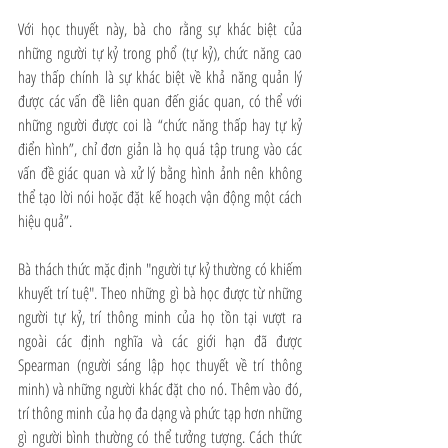
Với học thuyết này, bà cho rằng sự khác biệt của 
những người tự kỷ trong phổ (tự kỷ), chức năng cao 
hay thấp chính là sự khác biệt về khả năng quản lý 
được các vấn đề liên quan đến giác quan, có thể với 
những người được coi là “chức năng thấp hay tự kỷ 
điển hình”, chỉ đơn giản là họ quá tập trung vào các 
vấn đề giác quan và xử lý bằng hình ảnh nên không 
thể tạo lời nói hoặc đặt kế hoạch vận động một cách 
hiệu quả”.
Bà thách thức mặc định "người tự kỷ thường có khiếm 
khuyết trí tuệ". Theo những gì bà học được từ những 
người tự kỷ, trí thông minh của họ tồn tại vượt ra 
ngoài các định nghĩa và các giới hạn đã được 
Spearman (người sáng lập học thuyết về trí thông 
minh) và những người khác đặt cho nó. Thêm vào đó, 
trí thông minh của họ đa dạng và phức tạp hơn những 
gì người bình thường có thể tưởng tượng. Cách thức 