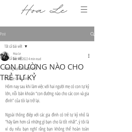
Post
Tất cả bài viết
Hoa Le
Tất cả bài viết
Dec 18, 2022
4 min read
CON ĐƯỜNG NÀO CHO
Những bạn nhỏ đặc biệt
TRẺ TỰ KỶ
Cha mẹ chiến binh
Hôm nay sau khi làm việc với hai người mẹ có con tự kỷ 
lớn, nỗi băn khoăn “con đường nào cho các con và gia 
đình” của tôi lại trở lại.
Ngoài thông điệp với các gia đình có trẻ tự kỷ nhỏ là 
"hãy làm hơn cả những gì bạn cho là tốt nhất”, ý tôi là 
ví dụ nếu bạn nghĩ rằng bạn không thể hoàn toàn 