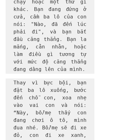
chạy hoặc một thứ gì 
khác. Bạn đang đứng ở 
cửa, cầm ba lô của con 
nói: 
"Nào, đã đến lúc 
phải đi"
, và bạn bắt 
đầu căng thẳng. Bạn la 
mắng, cằn nhằn, hoặc 
làm điều gì tương tự 
với mức độ căng thẳng 
đang dâng lên của mình. 
Thay vì bực bội, bạn 
đặt ba lô xuống, bước 
đến chỗ con, xoa nhẹ 
vào vai con và nói: 
“Này, bố/mẹ thấy con 
đang chơi ô tô, mình 
đua nhé. Bố/mẹ sẽ đi xe 
đỏ, con đi xe xanh, 