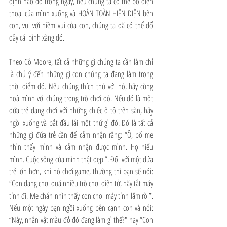
định nào đó trong ngày, nếu chúng ta có thể bỏ điện 
thoại của mình xuống và HOÀN TOÀN HIỆN DIỆN bên 
con, vui với niềm vui của con, chúng ta đã có thể đổ 
đầy cái bình xăng đó.
Theo Cô Moore, tất cả những gì chúng ta cần làm chỉ 
là chú ý đến những gì con chúng ta đang làm trong 
thời điểm đó. Nếu chúng thích thú với nó, hãy cùng 
hoà mình với chúng trong trò chơi đó. Nếu đó là một 
đứa trẻ đang chơi với những chiếc ô tô trên sàn, hãy 
ngồi xuống và bắt đầu lái một thứ gì đó. Đó là tất cả 
những gì đứa trẻ cần để cảm nhận rằng: “Ồ, bố mẹ 
nhìn thấy mình và cảm nhận được mình. Họ hiểu 
mình. Cuộc sống của mình thật đẹp ”. Đối với một đứa 
trẻ lớn hơn, khi nó chơi game, thường thì bạn sẽ nói: 
“Con đang chơi quá nhiều trò chơi điện tử, hãy tắt máy 
tính đi. Mẹ chán nhìn thấy con chơi máy tính lắm rồi”. 
Nếu một ngày bạn ngồi xuống bên cạnh con và nói: 
“Này, nhân vật màu đỏ đó đang làm gì thế?" hay “Con 