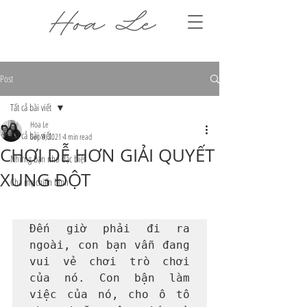
Post
Tất cả bài viết
Hoa Le
Tất cả bài viết
Sep 9, 2021
4 min read
CHƠI DỄ HƠN GIẢI QUYẾT
Những bạn nhỏ đặc biệt
XUNG ĐỘT
Cha mẹ chiến binh
Đến giờ phải đi ra 
ngoài, con bạn vẫn đang 
vui vẻ chơi trò chơi 
của nó. Con bận làm 
việc của nó, cho ô tô 