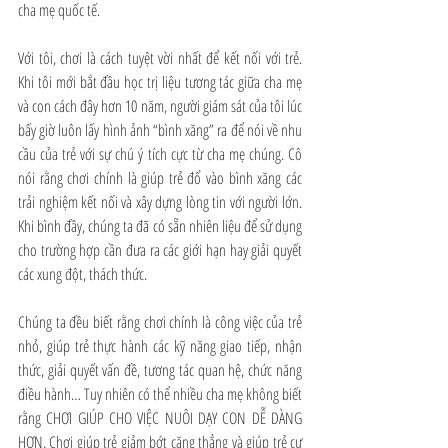
cha mẹ quốc tế. 
Với tôi, chơi là cách tuyệt vời nhất để kết nối với trẻ. 
Khi tôi mới bắt đầu học trị liệu tương tác giữa cha mẹ 
và con cách đây hơn 10 năm, người giám sát của tôi lúc 
bấy giờ luôn lấy hình ảnh “bình xăng” ra để nói về nhu 
cầu của trẻ với sự chú ý tích cực từ cha mẹ chúng. Cô 
nói rằng chơi chính là giúp trẻ đổ vào bình xăng các 
trải nghiệm kết nối và xây dựng lòng tin với người lớn. 
Khi bình đầy, chúng ta đã có sẵn nhiên liệu để sử dụng 
cho trường hợp cần đưa ra các giới hạn hay giải quyết 
các xung đột, thách thức. 
Chúng ta đều biết rằng chơi chính là công việc của trẻ 
nhỏ, giúp trẻ thực hành các kỹ năng giao tiếp, nhận 
thức, giải quyết vấn đề, tương tác quan hệ, chức năng 
điều hành… Tuy nhiên có thể nhiều cha mẹ không biết 
rằng CHƠI GIÚP CHO VIỆC NUÔI DẠY CON DỄ DÀNG 
HƠN. Chơi giúp trẻ giảm bớt căng thẳng và giúp trẻ cư 