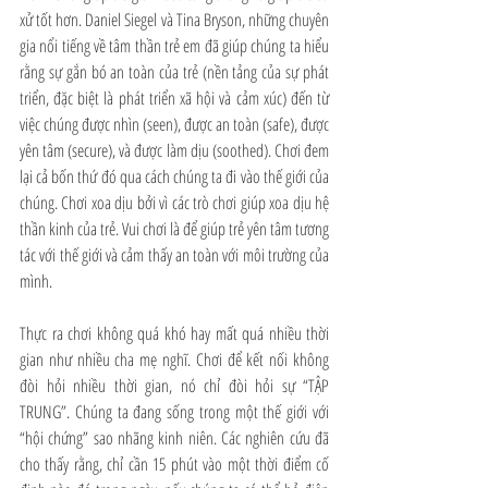
xử tốt hơn. Daniel Siegel và Tina Bryson, những chuyên 
gia nổi tiếng về tâm thần trẻ em đã giúp chúng ta hiểu 
rằng sự gắn bó an toàn của trẻ (nền tảng của sự phát 
triển, đặc biệt là phát triển xã hội và cảm xúc) đến từ 
việc chúng được nhìn (seen), được an toàn (safe), được 
yên tâm (secure), và được làm dịu (soothed). Chơi đem 
lại cả bốn thứ đó qua cách chúng ta đi vào thế giới của 
chúng. Chơi xoa dịu bởi vì các trò chơi giúp xoa dịu hệ 
thần kinh của trẻ. Vui chơi là để giúp trẻ yên tâm tương 
tác với thế giới và cảm thấy an toàn với môi trường của 
mình. 
Thực ra chơi không quá khó hay mất quá nhiều thời 
gian như nhiều cha mẹ nghĩ. Chơi để kết nối không 
đòi hỏi nhiều thời gian, nó chỉ đòi hỏi sự “TẬP 
TRUNG”. Chúng ta đang sống trong một thế giới với 
“hội chứng” sao nhãng kinh niên. Các nghiên cứu đã 
cho thấy rằng, chỉ cần 15 phút vào một thời điểm cố 