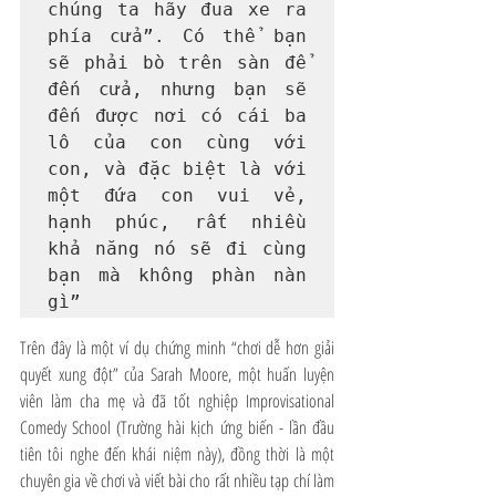
chúng ta hãy đua xe ra 
phía cửa”. Có thể bạn 
sẽ phải bò trên sàn để 
đến cửa, nhưng bạn sẽ 
đến được nơi có cái ba 
lô của con cùng với 
con, và đặc biệt là với 
một đứa con vui vẻ, 
hạnh phúc, rất nhiều 
khả năng nó sẽ đi cùng 
bạn mà không phàn nàn 
gì”
Trên đây là một ví dụ chứng minh “chơi dễ hơn giải 
quyết xung đột” của Sarah Moore, một huấn luyện 
viên làm cha mẹ và đã tốt nghiệp
 Improvisational 
Comedy School
 (Trường hài kịch ứng biến - lần đầu 
tiên tôi nghe đến khái niệm này), đồng thời là một 
chuyên gia về chơi và viết bài cho rất nhiều tạp chí làm 