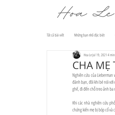
Tất cả bài viết
Những bạn nhỏ đặc biệt
Hoa Le
Jul 19, 2021
4 min
CHA MẸ 
Nghiên cứu của Lieberman và
đánh bạn, đôi khi bé nói với 
ghế, đi đến chỗ treo ảnh ba 
Khi các nhà nghiên cứu phỏn
chứng kiến mẹ bị bóp cổ và c