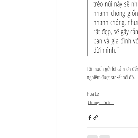
trèo núi này sẽ nh
nhanh chóng giống
nhanh chóng, nhưn
rất đẹp, sẽ gây cả
bạn và gia đình v
đời mình.”
Tôi muốn gửi lời cảm ơn đế
nghiệm được sự kết nối đó.
Hoa Le
Cha mẹ chiến binh