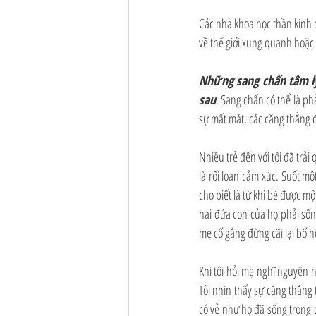
Các nhà khoa học thần kinh c
về thế giới xung quanh hoặc
Những sang chấn tâm lý
sau
. Sang chấn có thể là phả
sự mất mát, các căng thẳng đ
Nhiều trẻ đến với tôi đã trả
là rối loạn cảm xúc. Suốt m
cho biết là từ khi bé được m
hai đứa con của họ phải sống
mẹ cố gắng đừng cãi lại bố hô
Khi tôi hỏi mẹ nghĩ nguyên n
Tôi nhìn thấy sự căng thẳng 
có vẻ như họ đã sống trong c