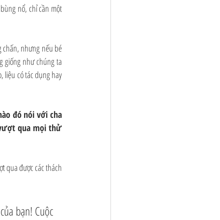
 bùng nổ, chỉ cần một 
g chấn, nhưng nếu bé 
g giống như chúng ta 
 liệu có tác dụng hay 
ào đó nói với cha 
 vượt qua mọi thử 
ợt qua được các thách 
của bạn! Cuộc 