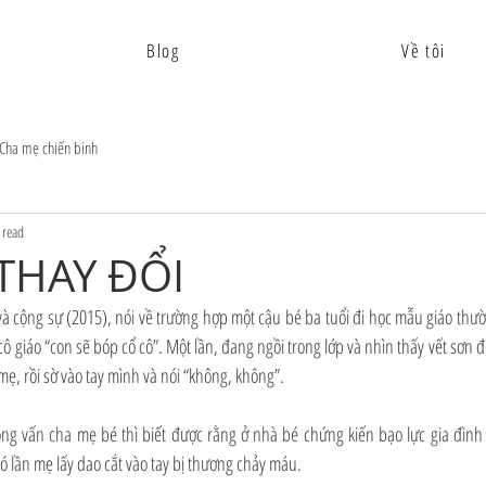
Blog
Về tôi
Cha mẹ chiến binh
 read
THAY ĐỔI
 cộng sự (2015), nói về trường hợp một cậu bé ba tuổi đi học mẫu giáo thườn
cô giáo “con sẽ bóp cổ cô”. Một lần, đang ngồi trong lớp và nhìn thấy vết sơn đỏ
mẹ, rồi sờ vào tay mình và nói “không, không”.
g vấn cha mẹ bé thì biết được rằng ở nhà bé chứng kiến bạo lực gia đình xả
ó lần mẹ lấy dao cắt vào tay bị thương chảy máu.