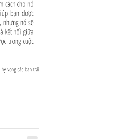
m cách cho nó 
iúp bạn được 
, nhưng nó sẽ 
à kết nối giữa 
ợc trong cuộc 
hy vọng các bạn trải 