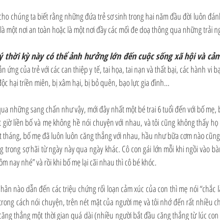
ho chúng ta biết rằng những đứa trẻ sơ sinh trong hai năm đầu đời luôn đánh
 là một nơi an toàn hoặc là một nơi đầy các mối đe doạ thông qua những trải 
 thời kỳ này có thể ảnh hưởng lớn đến cuộc sống xã hội và cảm
n ứng của trẻ với các can thiệp y tế, tai họa, tai nạn và thất bại, các hành vi bạ
ộc hại triền miên, bị xâm hại, bị bỏ quên, bạo lực gia đình…
i qua những sang chấn như vậy, mới đây nhất một bé trai 6 tuổi đến với bố mẹ,
ột giờ liền bố và mẹ không hề nói chuyện với nhau, và tôi cũng không thấy h
ột tháng, bố mẹ đã luôn luôn căng thẳng với nhau, hầu như bữa cơm nào cũng l
 trong sợ hãi từ ngày này qua ngày khác. Cô con gái lớn mỗi khi ngồi vào bàn
m nay nhé” và rồi khi bố mẹ lại cãi nhau thì cô bé khóc.
hân nào dẫn đến các triệu chứng rối loạn cảm xúc của con thì mẹ nói “chắc l
trong cách nói chuyện, trên nét mặt của người mẹ và tôi nhớ đến rất nhiều ch
ăng thẳng một thời gian quá dài (nhiều người bắt đầu căng thẳng từ lúc con 