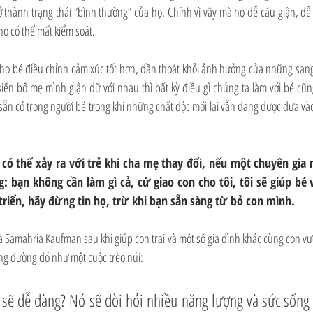
ở thành trạng thái “bình thường” của họ. Chính vì vậy mà họ dễ cáu giận, dễ
họ có thể mất kiểm soát.
cho bé điều chỉnh cảm xúc tốt hơn, dần thoát khỏi ảnh hưởng của những san
ến bố mẹ mình giận dữ với nhau thì bất kỳ điều gì chúng ta làm với bé cũn
ẵn có trong người bé trong khi những chất độc mới lại vẫn đang được đưa vào,
 có thể xảy ra với trẻ khi cha mẹ thay đổi, nếu một chuyên gia n
g: bạn không cần làm gì cả, cứ giao con cho tôi, tôi sẽ giúp bé
 triển, hãy đừng tin họ, trừ khi bạn sẵn sàng từ bỏ con mình.
à Samahria Kaufman sau khi giúp con trai và một số gia đình khác cùng con vư
ặng đường đó như một cuộc trèo núi:
 sẽ dễ dàng? Nó sẽ đòi hỏi nhiều năng lượng và sức sống 