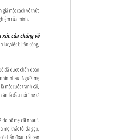
 giá một cách vô thức 
nghiệm của mình.
 xúc của chúng về 
o lực,việc bị tấn công, 
 bé đã được chẩn đoán 
ọ nhìn nhau. Người mẹ 
à một cuộc tranh cãi, 
 ăn là đều nói “mẹ ơi 
à do bố mẹ cãi nhau”. 
a mẹ khác tôi đã gặp, 
có chẩn đoán rối loạn 