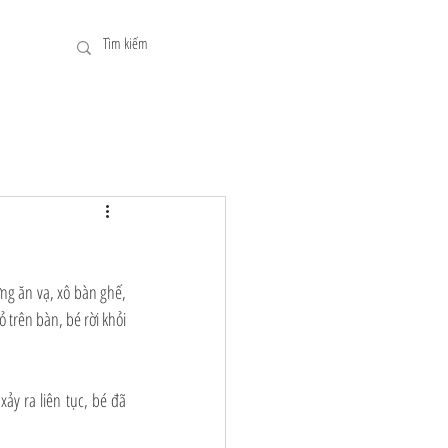
g ăn vạ, xô bàn ghế, 
 trên bàn, bé rời khỏi 
y ra liên tục, bé đã 