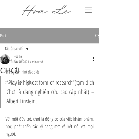
Post
Tất cả bài viết
Hoa Le
Tất cả bài viết
Aug 30, 2021
4 min read
CHƠI
Những bạn nhỏ đặc biệt
“Play is highest form of research”(tạm dịch 
Cha mẹ chiến binh
Chơi là dạng nghiên cứu cao cấp nhất) – 
Albert Einstein. 
Với một đứa trẻ, chơi là động cơ của việc khám phám, 
học, phát triển các kỹ năng mới và kết nối với mọi 
người. 