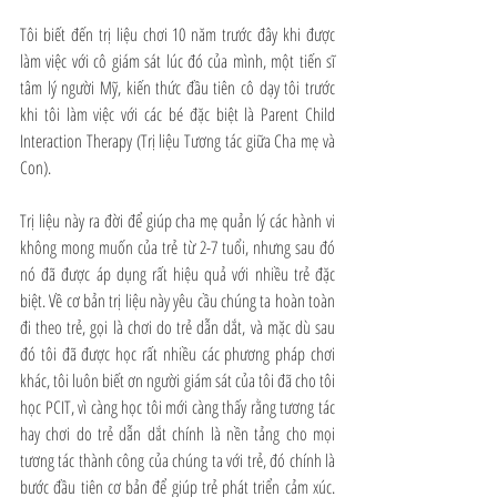
Tôi biết đến trị liệu chơi 10 năm trước đây khi được 
làm việc với cô giám sát lúc đó của mình, một tiến sĩ 
tâm lý người Mỹ, kiến thức đầu tiên cô dạy tôi trước 
khi tôi làm việc với các bé đặc biệt là Parent Child 
Interaction Therapy (Trị liệu Tương tác giữa Cha mẹ và 
Con). 
Trị liệu này ra đời để giúp cha mẹ quản lý các hành vi 
không mong muốn của trẻ từ 2-7 tuổi, nhưng sau đó 
nó đã được áp dụng rất hiệu quả với nhiều trẻ đặc 
biệt. Về cơ bản trị liệu này yêu cầu chúng ta hoàn toàn 
đi theo trẻ, gọi là chơi do trẻ dẫn dắt, và mặc dù sau 
đó tôi đã được học rất nhiều các phương pháp chơi  
khác, tôi luôn biết ơn người giám sát của tôi đã cho tôi 
học PCIT, vì càng học tôi mới càng thấy rằng tương tác 
hay chơi do trẻ dẫn dắt chính là nền tảng cho mọi 
tương tác thành công của chúng ta với trẻ, đó chính là 
bước đầu tiên cơ bản để giúp trẻ phát triển cảm xúc. 