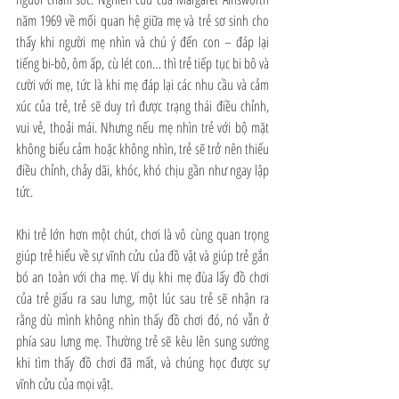
năm 1969 về mối quan hệ giữa mẹ và trẻ sơ sinh cho 
thấy khi người mẹ nhìn và chú ý đến con – đáp lại 
tiếng bi-bô, ôm ấp, cù lét con… thì trẻ tiếp tục bi bô và 
cười với mẹ, tức là khi mẹ đáp lại các nhu cầu và cảm 
xúc của trẻ, trẻ sẽ duy trì được trạng thái điều chỉnh, 
vui vẻ, thoải mái. Nhưng nếu mẹ nhìn trẻ với bộ mặt 
không biểu cảm hoặc không nhìn, trẻ sẽ trở nên thiếu 
điều chỉnh, chảy dãi, khóc, khó chịu gần như ngay lập 
tức. 
Khi trẻ lớn hơn một chút, chơi là vô cùng quan trọng 
giúp trẻ hiểu về sự vĩnh cửu của đồ vật và giúp trẻ gắn 
bó an toàn với cha mẹ. Ví dụ khi mẹ đùa lấy đồ chơi 
của trẻ giấu ra sau lưng, một lúc sau trẻ sẽ nhận ra 
rằng dù mình không nhìn thấy đồ chơi đó, nó vẫn ở 
phía sau lưng mẹ. Thường trẻ sẽ kêu lên sung sướng 
khi tìm thấy đồ chơi đã mất, và chúng học được sự 
vĩnh cửu của mọi vật.