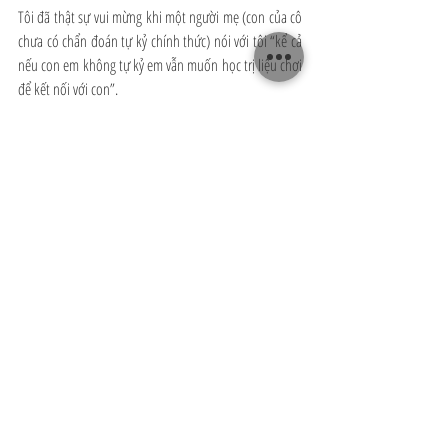
Tôi đã thật sự vui mừng khi một người mẹ (con của cô 
chưa có chẩn đoán tự kỷ chính thức) nói với tôi “kể cả 
nếu con em không tự kỷ em vẫn muốn học trị liệu chơi 
để kết nối với con”.
Hoa Le
Cha mẹ chiến binh
Recent Posts
See All