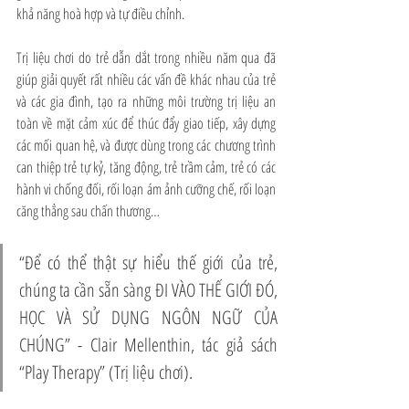
khả năng hoà hợp và tự điều chỉnh. 
Trị liệu chơi do trẻ dẫn dắt trong nhiều năm qua đã 
giúp giải quyết rất nhiều các vấn đề khác nhau của trẻ 
và các gia đình, tạo ra những môi trường trị liệu an 
toàn về mặt cảm xúc để thúc đẩy giao tiếp, xây dựng 
các mối quan hệ, và được dùng trong các chương trình 
can thiệp trẻ tự kỷ, tăng động, trẻ trầm cảm, trẻ có các 
hành vi chống đối, rối loạn ám ảnh cưỡng chế, rối loạn 
căng thẳng sau chấn thương…
“Để có thể thật sự hiểu thế giới của trẻ, 
chúng ta cần sẵn sàng ĐI VÀO THẾ GIỚI ĐÓ, 
HỌC VÀ SỬ DỤNG NGÔN NGỮ CỦA 
CHÚNG” - Clair Mellenthin, tác giả sách 
“Play Therapy” (Trị liệu chơi).