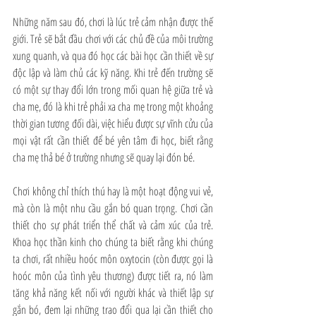
Những năm sau đó, chơi là lúc trẻ cảm nhận được thế 
giới. Trẻ sẽ bắt đầu chơi với các chủ đề của môi trường 
xung quanh, và qua đó học các bài học cần thiết về sự 
độc lập và làm chủ các kỹ năng. Khi trẻ đến trường sẽ 
có một sự thay đổi lớn trong mối quan hệ giữa trẻ và 
cha mẹ, đó là khi trẻ phải xa cha mẹ trong một khoảng 
thời gian tương đối dài, việc hiểu được sự vĩnh cửu của 
mọi vật rất cần thiết để bé yên tâm đi học, biết rằng 
cha mẹ thả bé ở trường nhưng sẽ quay lại đón bé. 
Chơi không chỉ thích thú hay là một hoạt động vui vẻ, 
mà còn là một nhu cầu gắn bó quan trọng. Chơi cần 
thiết cho sự phát triển thể chất và cảm xúc của trẻ. 
Khoa học thần kinh cho chúng ta biết rằng khi chúng 
ta chơi, rất nhiều hoóc môn oxytocin (còn được gọi là 
hoóc môn của tình yêu thương) được tiết ra, nó làm 
tăng khả năng kết nối với người khác và thiết lập sự 
gắn bó, đem lại những trao đổi qua lại cần thiết cho 