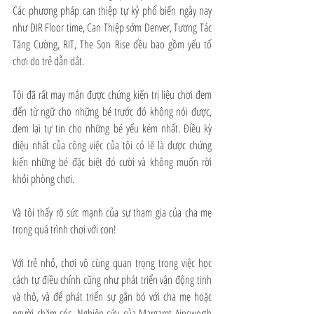
Các phương pháp can thiệp tự kỷ phổ biến ngày nay 
như DIR Floor time, Can Thiệp sớm Denver, Tương Tác 
Tăng Cường, RIT, The Son Rise đều bao gồm yếu tố 
chơi do trẻ dẫn dắt. 
Tôi đã rất may mắn được chứng kiến trị liệu chơi đem 
đến từ ngữ cho những bé trước đó không nói được, 
đem lại tự tin cho những bé yếu kém nhất. Điều kỳ 
diệu nhất của công việc của tôi có lẽ là được chứng 
kiến những bé đặc biệt đó cười và không muốn rời 
khỏi phòng chơi. 
Và tôi thấy rõ sức mạnh của sự tham gia của cha mẹ 
trong quá trình chơi với con!
Với trẻ nhỏ, chơi vô cùng quan trọng trong việc học 
cách tự điều chỉnh cũng như phát triển vận động tinh 
và thô, và để phát triển sự gắn bó với cha mẹ hoặc 
người chăm sóc. Nghiên cứu của Margaret Ainsworth 