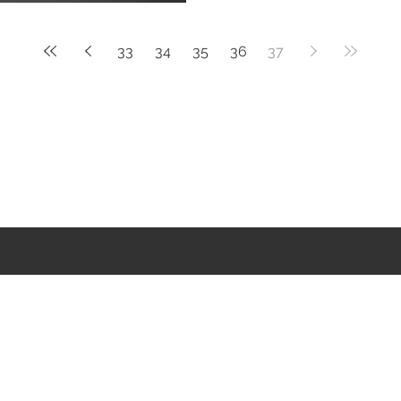
33
34
35
36
37
 đây để nhận được bài vi
©2021 by Hoa Le