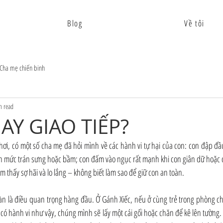
Blog
Về tôi
Cha mẹ chiến binh
n read
AY GIAO TIẾP?
chơi, có một số cha mẹ đã hỏi mình về các hành vi tự hại của con: con đập đầ
ến mức trán sưng hoặc bầm; con đấm vào ngục rất mạnh khi con giân dữ hoặc 
m thấy sợ hãi và lo lắng – không biết làm sao để giữ con an toàn.
oàn là điều quan trọng hàng đầu. Ở Gánh Xiếc, nếu ở cùng trẻ trong phòng chơ
g có hành vi như vậy, chúng mình sẽ lấy một cái gối hoặc chăn để kê lên tường. 