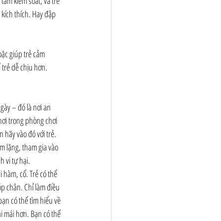
tầm kiểm soát, và trẻ 
kích thích. Hay đập 
oặc giúp trẻ cảm 
 trẻ dễ chịu hơn.
hơi trong phòng chơi 
 hãy vào đó với trẻ.
m lặng, tham gia vào 
h vi tự hại.
hàm, cổ. Trẻ có thể 
óp chân. Chỉ làm điều 
ạn có thể tìm hiểu về 
i mái hơn. Bạn có thể 