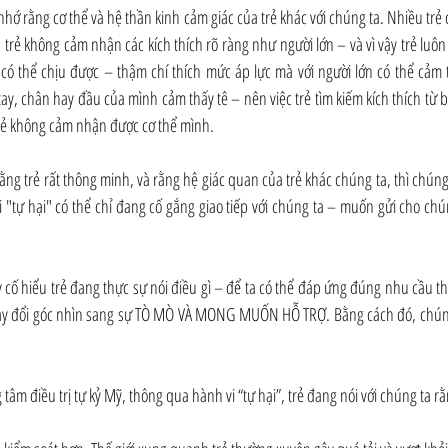
hớ rằng cơ thể và hệ thần kinh cảm giác của trẻ khác với chúng ta. Nhiều trẻ 
là trẻ không cảm nhận các kích thích rõ ràng như người lớn – và vì vậy trẻ luôn
 có thể chịu được – thậm chí thích mức áp lực mà với người lớn có thể cảm t
tay, chân hay đầu của mình cảm thấy tê – nên việc trẻ tìm kiếm kích thích từ b
 trẻ không cảm nhận được cơ thể mình.
ằng trẻ rất thông minh, và rằng hệ giác quan của trẻ khác chúng ta, thì chúng t
 "tự hại" có thể chỉ đang cố gắng giao tiếp với chúng ta – muốn gửi cho chú
cố hiểu trẻ đang thực sự nói điều gì – để ta có thể đáp ứng đúng nhu cầu thự
hay đổi góc nhìn sang sự TÒ MÒ VÀ MONG MUỐN HỖ TRỢ. Bằng cách đó, chúng t
 tâm điều trị tự kỷ Mỹ, thông qua hành vi “tự hại”, trẻ đang nói với chúng ta r