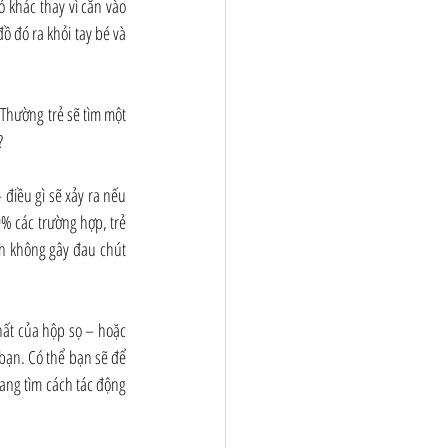
khác thay vì cắn vào 
 đó ra khỏi tay bé và 
Thường trẻ sẽ tìm một 
?
điều gì sẽ xảy ra nếu 
% các trường hợp, trẻ 
h không gây đau chút 
ất của hộp sọ – hoặc 
bạn. Có thể bạn sẽ để 
ang tìm cách tác động 