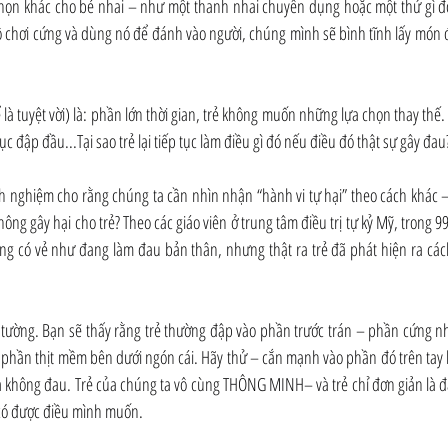
họn khác cho bé nhai – như một thanh nhai chuyên dụng hoặc một thứ gì đó 
 chơi cứng và dùng nó để đánh vào người, chúng mình sẽ bình tĩnh lấy món đồ
 là tuyệt vời) là: phần lớn thời gian, trẻ không muốn những lựa chọn thay thế. 
ục đập đầu...Tại sao trẻ lại tiếp tục làm điều gì đó nếu điều đó thật sự gây đau
h nghiệm cho rằng chúng ta cần nhìn nhận “hành vi tự hại” theo cách khác – 
ông gây hại cho trẻ? Theo các giáo viên ở trung tâm điều trị tự kỷ Mỹ, trong 99
ông có vẻ như đang làm đau bản thân, nhưng thật ra trẻ đã phát hiện ra các
 tường. Bạn sẽ thấy rằng trẻ thường đập vào phần trước trán – phần cứng nh
o phần thịt mềm bên dưới ngón cái. Hãy thử – cắn mạnh vào phần đó trên tay 
là không đau. Trẻ của chúng ta vô cùng THÔNG MINH– và trẻ chỉ đơn giản là đ
 có được điều mình muốn.