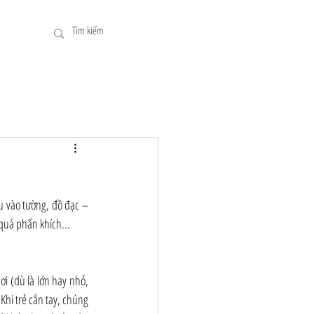
u vào tường, đồ đạc – 
quá phấn khích...
i (dù là lớn hay nhỏ, 
Khi trẻ cắn tay, chúng 