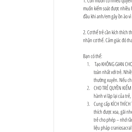
1. Con muốn có nhiều quyền k
muốn kiểm soát được nhiều hơ
đầu khi anh/em gây ồn ào vì 
2. Cơ thể trẻ cần kích thích 
nhận cơ thể. Cảm giác đó tha
Bạn có thể:
 Tạo KHÔNG GIAN CHƠI HOẶC THƯ GIÃN: Nếu bạn đã có phòng chơi, hãy cho trẻ thời gian ở đó mỗi ngày – đó là nơi an 
toàn nhất với trẻ. Nhi
thường xuyên. Nếu chưa
CHO TRẺ QUYỀN KIỂM SO
hành vi lặp lại của trẻ
Cung cấp KÍCH THÍCH T
thích được xoa, gãi nh
trẻ cho phép – nhớ rằ
liệu pháp craniosacral