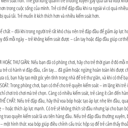
iểm soát hơn. Thế giới xung quanh trẻ thường xuyên gây quá tải và vượt khỏi 
n trong cuộc sống của mình. Trẻ có thể đập đầu khi ra ngoài vì có quá nhiều 
bị quá tải. Trẻ muốn ít kích thích hơn và nhiều kiểm soát hơn.
thể chất – đôi khi trong người trẻ rất khó chịu nên trẻ đập đầu để giảm áp lực h
y đổi mỗi ngày – trẻ không kiểm soát được – cắn tay hoặc đập đầu giúp cơ thể
ều trẻ có hành vi đập đầu, cắn tay... đã giảm hoặc ngừng hoàn toàn khi được c
 có, bạn hãy tạo một góc yên tĩnh trong nhà để trẻ thư giãn, và khi có thể bạn
ÁT: Trong phòng chơi, bạn có thể cho trẻ quyền kiểm soát – im lặng khi trẻ i
, chỉ chơi trò chơi mà trẻ chọn. Càng có nhiều kiểm soát, trẻ càng ít cần đến hàn
HỂ CHẤT: Nếu trẻ đập đầu, hãy thử xoa bóp hoặc tạo áp lực nhẹ lên đầu, quai 
ẹ – hoặc thích áp lực mạnh. Có trẻ sẽ không thích sờ đầu nhưng lại cho bạn b
ng trao quyền kiểm soát là ưu tiên hàng đầu. Nếu trẻ đập đầu thường xuyên, b
 – một hình thức xoa bóp giúp điều chỉnh cấu trúc hộp sọ để trẻ cảm thấy thoả