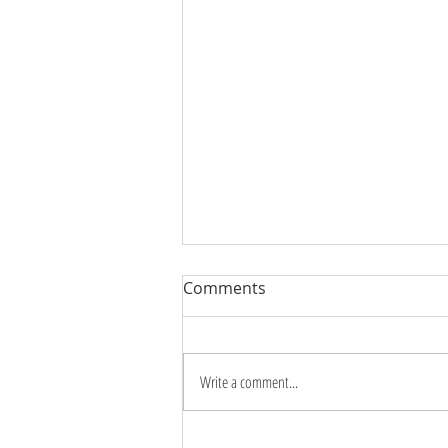
Comments
Write a comment...
YÊU THƯƠNG CÓ CẦN