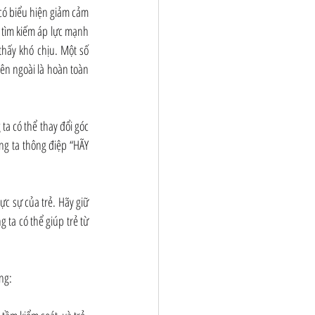
có biểu hiện giảm cảm 
 tìm kiếm áp lực mạnh 
hấy khó chịu. Một số 
ên ngoài là hoàn toàn 
a có thể thay đổi góc 
ng ta thông điệp “HÃY 
c sự của trẻ. Hãy giữ 
a có thể giúp trẻ từ 
ằng: