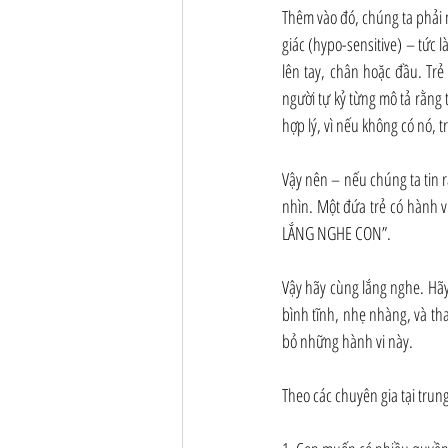
Thêm vào đó, chúng ta phải n
giác (hypo-sensitive) – tức 
lên tay, chân hoặc đầu. Trẻ
người tự kỷ từng mô tả rằng 
hợp lý, vì nếu không có nó,
Vậy nên – nếu chúng ta tin r
nhìn. Một đứa trẻ có hành vi
LẮNG NGHE CON”.
Vậy hãy cùng lắng nghe. Hãy 
bình tĩnh, nhẹ nhàng, và t
bỏ những hành vi này.
Theo các chuyên gia tại trung