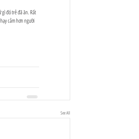
gì đó trẻ đã ăn. Rất 
 nhạy cảm hơn người 
See All