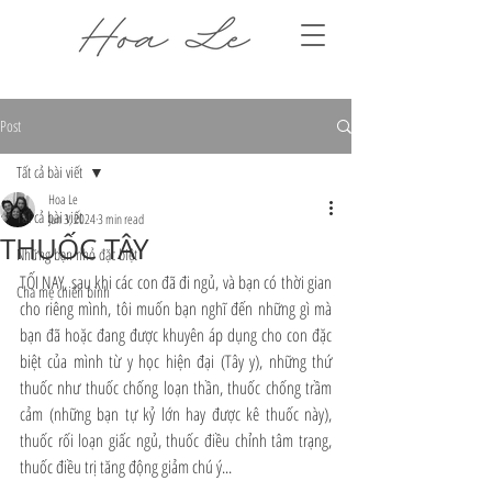
Post
Tất cả bài viết
Hoa Le
Tất cả bài viết
Jun 3, 2024
3 min read
THUỐC TÂY
Những bạn nhỏ đặc biệt
TỐI NAY, sau khi các con đã đi ngủ, và bạn có thời gian 
Cha mẹ chiến binh
cho riêng mình, tôi muốn bạn nghĩ đến những gì mà 
bạn đã hoặc đang được khuyên áp dụng cho con đặc 
biệt của mình từ y học hiện đại (Tây y), những thứ 
thuốc như thuốc chống loạn thần, thuốc chống trầm 
cảm (những bạn tự kỷ lớn hay được kê thuốc này), 
thuốc rối loạn giấc ngủ, thuốc điều chỉnh tâm trạng, 
thuốc điều trị tăng động giảm chú ý...