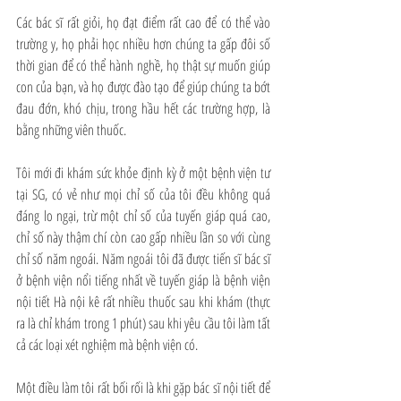
Các bác sĩ rất giỏi, họ đạt điểm rất cao để có thể vào 
trường y, họ phải học nhiều hơn chúng ta gấp đôi số 
thời gian để có thể hành nghề, họ thật sự muốn giúp 
con của bạn, và họ được đào tạo để giúp chúng ta bớt 
đau đớn, khó chịu, trong hầu hết các trường hợp, là 
bằng những viên thuốc.
Tôi mới đi khám sức khỏe định kỳ ở một bệnh viện tư 
tại SG, có vẻ như mọi chỉ số của tôi đều không quá 
đáng lo ngại, trừ một chỉ số của tuyến giáp quá cao, 
chỉ số này thậm chí còn cao gấp nhiều lần so với cùng 
chỉ số năm ngoái. Năm ngoái tôi đã được tiến sĩ bác sĩ 
ở bệnh viện nổi tiếng nhất về tuyến giáp là bệnh viện 
nội tiết Hà nội kê rất nhiều thuốc sau khi khám (thực 
ra là chỉ khám trong 1 phút) sau khi yêu cầu tôi làm tất 
cả các loại xét nghiệm mà bệnh viện có.
Một điều làm tôi rất bối rối là khi gặp bác sĩ nội tiết để 