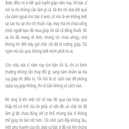
được điều trị vì kết quả tuyến giáp năm nay, thì bác sĩ 
nói là chị không cần làm gì cả. Và khi tôi đưa kết quả 
của năm ngoái cho bác sĩ xem, cô nói là em không biết 
tại sao họ lại cho chị thuốc này, may mà chị chưa uống 
(một người bạn đã mua giúp tôi tất cả đống thuốc đó 
và tôi đã mang về Anh, nhưng tôi chưa uống), chứ 
không thì đến bây giờ chắc chị đã bị cường giáp. Tôi 
nghe mà sốc quá, không biết mình phải tin ai.
Còn nữa, bác sĩ năm nay còn bảo tôi là, chị cứ bình 
thường không cần thay đổi gì, sang năm khám lại mà 
suy giáp thì điều trị. Tôi hỏi là có cách nào để phòng 
ngừa suy giáp không, thì cô bảo không có cách nào.
Rõ ràng là khi một chỉ số nào đó quá cao hoặc quá 
thấp thì cơ thể của tôi phải có vấn đề, và chắc tôi đã 
làm gì đó chưa đúng với cơ thể, nhưng bác sĩ không 
thể giúp tôi làm tốt hơn. Tôi nhớ cách đây không lâu, 
một phụ huynh của tôi, giáo sư bác sĩ đã nói khi chúng 