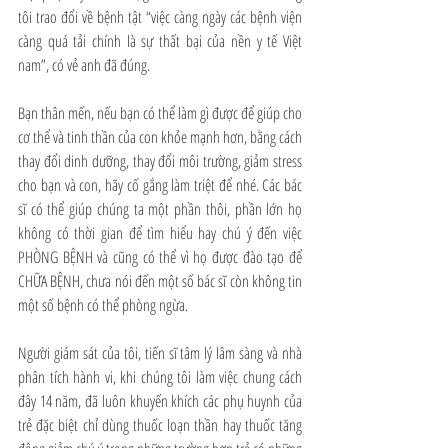
tôi trao đổi về bệnh tật “việc càng ngày các bệnh viện 
càng quá tải chính là sự thất bại của nền y tế Việt 
nam”, có vẻ anh đã đúng.
Bạn thân mến, nếu bạn có thể làm gì được để giúp cho 
cơ thể và tinh thần của con khỏe mạnh hơn, bằng cách 
thay đổi dinh dưỡng, thay đổi môi trường, giảm stress 
cho bạn và con, hãy cố gắng làm triệt để nhé. Các bác 
sĩ có thể giúp chúng ta một phần thôi, phần lớn họ 
không có thời gian để tìm hiểu hay chú ý đến việc 
PHÒNG BỆNH và cũng có thể vì họ được đào tạo để 
CHỮA BỆNH, chưa nói đến một số bác sĩ còn không tin 
một số bệnh có thể phòng ngừa.
Người giám sát của tôi, tiến sĩ tâm lý lâm sàng và nhà 
phân tích hành vi, khi chúng tôi làm việc chung cách 
đây 14 năm, đã luôn khuyến khích các phụ huynh của 
trẻ đặc biệt chỉ dùng thuốc loạn thần hay thuốc tăng 