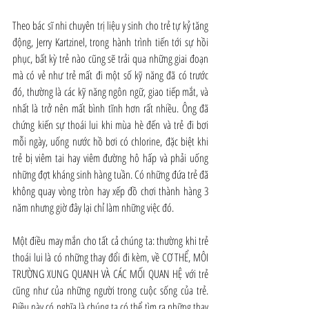
Theo bác sĩ nhi chuyên trị liệu y sinh cho trẻ tự kỷ tăng 
động, Jerry Kartzinel, trong hành trình tiến tới sự hồi 
phục, bất kỳ trẻ nào cũng sẽ trải qua những giai đoạn 
mà có vẻ như trẻ mất đi một số kỹ năng đã có trước 
đó, thường là các kỹ năng ngôn ngữ, giao tiếp mắt, và 
nhất là trở nên mất bình tĩnh hơn rất nhiều. Ông đã 
chứng kiến sự thoái lui khi mùa hè đến và trẻ đi bơi 
mỗi ngày, uống nước hồ bơi có chlorine, đặc biệt khi 
trẻ bị viêm tai hay viêm đường hô hấp và phải uống 
những đợt kháng sinh hàng tuần. Có những đứa trẻ đã 
không quay vòng tròn hay xếp đồ chơi thành hàng 3 
năm nhưng giờ đây lại chỉ làm những việc đó.
Một điều may mắn cho tất cả chúng ta: thường khi trẻ 
thoái lui là có những thay đổi đi kèm, về CƠ THỂ, MÔI 
TRƯỜNG XUNG QUANH VÀ CÁC MỐI QUAN HỆ với trẻ 
cũng như của những người trong cuộc sống của trẻ. 
Điều này có nghĩa là chúng ta có thể tìm ra những thay 