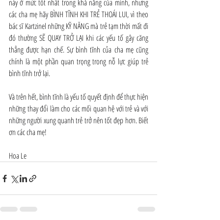
này ở mức tốt nhất trong khả năng của mình, nhưng 
các cha mẹ hãy BÌNH TĨNH KHI TRẺ THOÁI LUI, vì theo 
bác sĩ Kartzinel những KỸ NĂNG mà trẻ tạm thời mất đi 
đó thường SẼ QUAY TRỞ LẠI khi các yếu tố gây căng 
thẳng được hạn chế. Sự bình tĩnh của cha mẹ cũng 
chính là một phần quan trọng trong nỗ lực giúp trẻ 
bình tĩnh trở lại.
Và trên hết, bình tĩnh là yếu tố quyết định để thực hiện 
những thay đổi làm cho các mối quan hệ với trẻ và với 
những người xung quanh trẻ trở nên tốt đẹp hơn. Biết 
ơn các cha mẹ!
Hoa Le