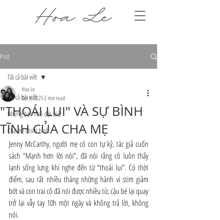
Post
Tất cả bài viết
Hoa Le
Tất cả bài viết
Oct 9, 2025
2 min read
"THOÁI LUI" VÀ SỰ BÌNH
Những bạn nhỏ đặc biệt
TĨNH CỦA CHA MẸ
Cha mẹ chiến binh
Jenny McCarthy, người mẹ có con tự kỷ, tác giả cuốn 
sách “Mạnh hơn lời nói”, đã nói rằng cô luôn thấy 
lạnh sống lưng khi nghe đến từ “thoái lui”. Có thời 
điểm, sau rất nhiều tháng những hành vi stim giảm 
bớt và con trai cô đã nói được nhiều từ, cậu bé lại quay 
trở lại vẫy tay 10h một ngày và không trả lời, không 
nói.