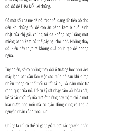
đổi đó để THAY ĐỔI LẠI chúng.
Có một số cha mẹ đã nói “con tôi đang rất tiến bộ cho 
đến khi chúng tôi để con ăn bánh kem ở buổi sinh 
nhật của chị gái, chúng tôi đã không nghĩ rằng một 
miếng bánh kem có thể gây hại cho nó”. Những thay 
đổi kiểu này thực ra không quá phức tạp để phòng 
ngừa.
Tuy nhiên, sẽ có những thay đổi ở trường học như việc 
máy lạnh bắt đầu làm việc vào mùa hè sau khi dừng 
nhiều tháng có thể thổi ra tất cả bụi và nấm mốc từ 
cánh quạt của nó. Trẻ tự kỷ rất nhạy cảm với hóa chất, 
kể cả các chất tẩy rửa mới ở trường hay thậm chí là một 
loại nước hoa mới mà cô giáo dùng cũng có thể là 
nguyên nhân của “thoái lui”.
Chúng ta chỉ có thể cố gắng giảm bớt các nguyên nhân 