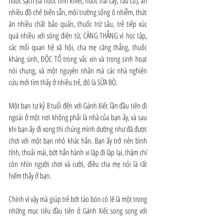
nước sạch (là nước tinh khiết, nước trái cây, rau củ), ăn 
nhiều đồ chế biến sẵn, môi trường sống ô nhiễm, thức 
ăn nhiều chất bảo quản, thuốc trừ sâu, trẻ tiếp xúc 
quá nhiều với sóng điện từ, CĂNG THẲNG vì học tập, 
các mối quan hệ xã hội, cha mẹ căng thẳng, thuốc 
kháng sinh, ĐỘC TỐ trong vắc xin và trong sinh hoạt 
nói chung, và một nguyên nhân mà các nhà nghiên 
cứu mới tìm thấy ở nhiều trẻ, đó là SỮA BÒ.
Một bạn tự kỷ 8 tuổi đến với Gánh Xiếc lần đầu tiên đi 
ngoài ở một nơi không phải là nhà của bạn ấy, và sau 
khi bạn ấy đi xong thì chúng mình dường như đã được 
chơi với một bạn nhỏ khác hẳn. Bạn ấy trở nên bình 
tĩnh, thoải mái, bớt hẳn hành vi lặp đi lặp lại, thậm chí 
còn nhìn người chơi và cười, điều cha mẹ nói là rất 
hiếm thấy ở bạn.
Chính vì vậy mà giúp trẻ bớt táo bón có lẽ là một trong 
những mục tiêu đầu tiên ở Gánh Xiếc song song với 