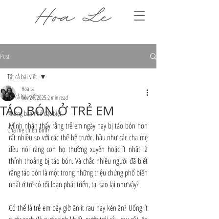
Post
Tất cả bài viết
Hoa Le
Tất cả bài viết
Nov 20, 2025
2 min read
TÁO BÓN Ở TRẺ EM
Những bạn nhỏ đặc biệt
Mình nhận thấy rằng trẻ em ngày nay bị táo bón hơn 
Cha mẹ chiến binh
rất nhiều so với các thế hệ trước, hầu như các cha mẹ 
đều nói rằng con họ thường xuyên hoặc ít nhất là 
thỉnh thoảng bị táo bón. Và chắc nhiều người đã biết 
rằng táo bón là một trong những triệu chứng phổ biến 
nhất ở trẻ có rối loạn phát triển, tại sao lại như vậy?
Có thể là trẻ em bây giờ ăn ít rau hay kén ăn? Uống ít 