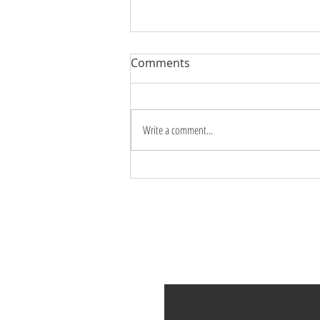
Comments
Write a comment...
YÊU THƯƠNG CÓ CẦN
CÔNG THỨC?
Đăng ký tại
Điền email của bạn ở đây