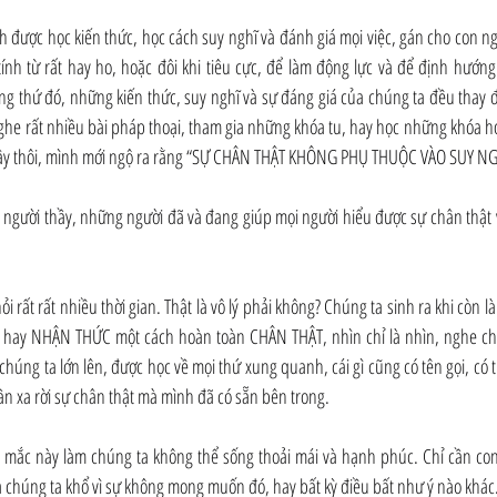
được học kiến thức, học cách suy nghĩ và đánh giá mọi việc, gán cho con ngư
ính từ rất hay ho, hoặc đôi khi tiêu cực, để làm động lực và để định hướng
ng thứ đó, những kiến thức, suy nghĩ và sự đáng giá của chúng ta đều thay đ
ghe rất nhiều bài pháp thoại, tham gia những khóa tu, hay học những khóa họ
ây thôi, mình mới ngộ ra rằng “SỰ CHÂN THẬT KHÔNG PHỤ THUỘC VÀO SUY NGH
người thầy, những người đã và đang giúp mọi người hiểu được sự chân thật v
hỏi rất rất nhiều thời gian. Thật là vô lý phải không? Chúng ta sinh ra khi còn l
 hay NHẬN THỨC một cách hoàn toàn CHÂN THẬT, nhìn chỉ là nhìn, nghe chỉ 
chúng ta lớn lên, được học về mọi thứ xung quanh, cái gì cũng có tên gọi, có t
ần xa rời sự chân thật mà mình đã có sẵn bên trong.
 mắc này làm chúng ta không thể sống thoải mái và hạnh phúc. Chỉ cần con
chúng ta khổ vì sự không mong muốn đó, hay bất kỳ điều bất như ý nào khác