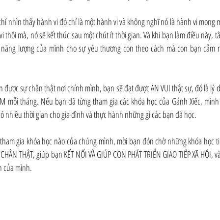
chỉ nhìn thấy hành vi đó chỉ là một hành vi và không nghĩ nó là hành vi mon
i thôi mà, nó sẽ kết thúc sau một chút ít thời gian. Và khi bạn làm điều này, t
h năng lượng của mình cho sự yêu thương con theo cách mà con bạn cảm n
 được sự chân thật nơi chính mình, bạn sẽ đạt được AN VUI thật sự, đó là lý 
 mỗi tháng. Nếu bạn đã từng tham gia các khóa học của Gánh Xiếc, mình 
 có nhiều thời gian cho gia đình và thực hành những gì các bạn đã học.
tham gia khóa học nào của chúng mình, mời bạn đón chờ những khóa học tiế
Ự CHÂN THẬT, giúp bạn KẾT NỐI VÀ GIÚP CON PHÁT TRIỂN GIAO TIẾP XÃ HỘI, 
n của mình.