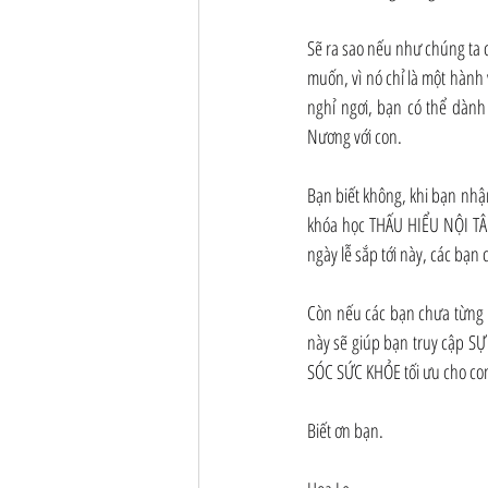
Sẽ ra sao nếu như chúng ta 
muốn, vì nó chỉ là một hành v
nghỉ ngơi, bạn có thể dàn
Nương với con.
Bạn biết không, khi bạn nhận
khóa học THẤU HIỂU NỘI TÂM
ngày lễ sắp tới này, các bạn
Còn nếu các bạn chưa từng 
này sẽ giúp bạn truy cập S
SÓC SỨC KHỎE tối ưu cho co
Biết ơn bạn.