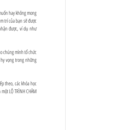
g muốn hay không mong 
âm trí của bạn sẽ được 
hận được, ví dụ như 
do chúng mình tổ chức 
hy vọng trong những 
p theo, các khóa học 
và một LỘ TRÌNH CHĂM 