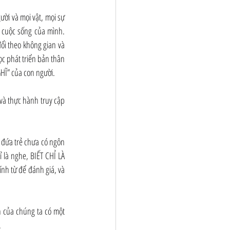
ời và mọi vật, mọi sự 
 cuộc sống của mình. 
ổi theo không gian và 
c phát triển bản thân 
Ĩ” của con người.
à thực hành truy cập 
à đứa trẻ chưa có ngôn 
là nghe, BIẾT CHỈ LÀ 
ính từ để đánh giá, và 
 của chúng ta có một 
.