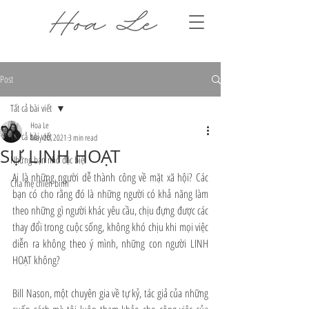
Post
Tất cả bài viết
Hoa Le
Tất cả bài viết
May 20, 2021
3 min read
SỰ LINH HOẠT
Những bạn nhỏ đặc biệt
Ai là những người dễ thành công về mặt xã hội? Các 
Cha mẹ chiến binh
bạn có cho rằng đó là những người có khả năng làm 
theo những gì người khác yêu cầu, chịu đựng được các 
thay đổi trong cuộc sống, không khó chịu khi mọi việc 
diễn ra không theo ý mình, những con người LINH 
HOẠT không?
Bill Nason, một chuyên gia về tự kỷ, tác giả của những 