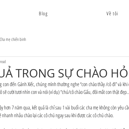
Blog
Về tôi
Cha mẹ chiến binh
read
UẢ TRONG SỰ CHÀO HỎ
 con đến Gánh Xiếc, chúng mình thường nghe “con chào thầy /cô đi” và khi đ
cô sẽ cười tươi nhìn con và nói (ví dụ) “chú/cô chào Gấu, đôi mắt con thật đẹp..
 hơn 7 năm qua, kết quả là chỉ sau 1 vài buổi các cha mẹ không còn yêu cầu
 sẽ nhanh nhảu chào lại các cô chú ngay sau khi được các cô chú chào.