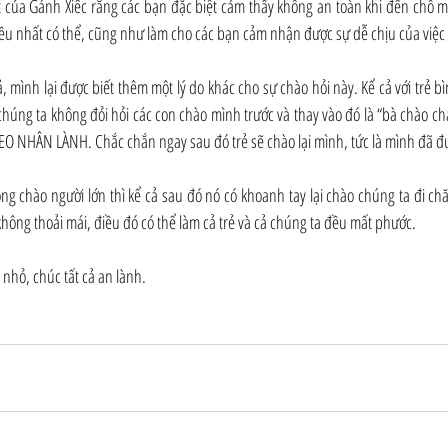
t của Gánh Xiếc rằng các bạn đặc biệt cảm thấy không an toàn khi đến chỗ m
ều nhất có thể, cũng như làm cho các bạn cảm nhận được sự dễ chịu của việc 
 mình lại được biết thêm một lý do khác cho sự chào hỏi này. Kể cả với trẻ bìn
chúng ta không đỏi hỏi các con chào mình trước và thay vào đó là “bà chào ch
IEO NHÂN LÀNH. Chắc chắn ngay sau đó trẻ sẽ chào lại mình, tức là mình đã
g chào người lớn thì kể cả sau đó nó có khoanh tay lại chào chúng ta đi chăn
không thoải mái, điều đó có thể làm cả trẻ và cả chúng ta đều mất phước.
 nhỏ, chúc tất cả an lành.