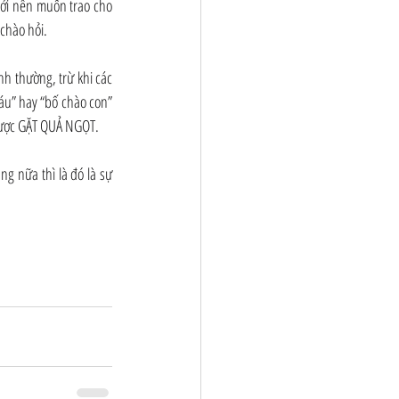
ới nên muốn trao cho 
chào hỏi.
h thường, trừ khi các 
áu” hay “bố chào con” 
 được GẶT QUẢ NGỌT.
g nữa thì là đó là sự 