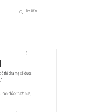
I
ó thì cha mẹ sẽ được 
.”
 con chào trước nữa, 