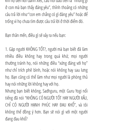
khi họ đến với Gánh Xiếc, câu hỏi đầu tiên là “những gì 
ở con mà bạn thấy đáng yêu”, thỉnh thoảng có những 
câu trả lời như “con em chẳng có gì đáng yêu” hoặc để 
trống vì họ chưa tìm được câu trả lời ở thời điểm đó.
Bạn thân mến, điều gì sẽ xảy ra nếu bạn:
1. Gặp người KHÔNG TỐT?, người mà bạn biết đã làm 
nhiều điều không hay trong quá khứ, mọi người 
thường tránh họ, nói những điều “xứng đáng với họ” 
như chỉ trích phê bình, hoặc nói không hay sau lưng 
họ. Bạn cũng có thể làm như mọi người là phòng thủ 
hay nói những lời không hay với họ.
Nhưng bạn biết không, Sadhguru, một Guru Yogi nổi 
tiếng đã nói “KHÔNG CÓ NGƯỜI TỐT HAY NGƯỜI XẤU, 
CHỈ CÓ NGƯỜI HẠNH PHÚC HAY ĐAU KHỔ”, và tôi 
không thể đồng ý hơn. Bạn sẽ nói gì với một người 
đang đau khổ?