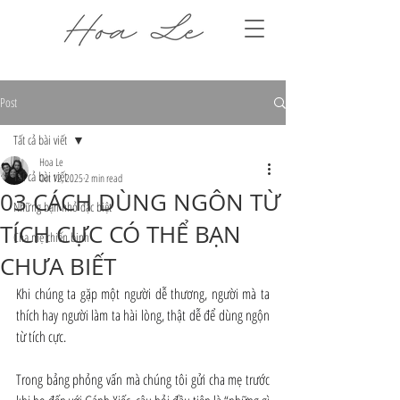
Post
Tất cả bài viết
Hoa Le
Tất cả bài viết
Oct 12, 2025
2 min read
03 CÁCH DÙNG NGÔN TỪ
Những bạn nhỏ đặc biệt
TÍCH CỰC CÓ THỂ BẠN
Cha mẹ chiến binh
CHƯA BIẾT
Khi chúng ta gặp một người dễ thương, người mà ta 
thích hay người làm ta hài lòng, thật dễ để dùng ngộn 
từ tích cực.
Trong bảng phỏng vấn mà chúng tôi gửi cha mẹ trước 