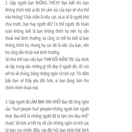
2. Gặp người bạn KHÔNG THÍCH? Bạn biết khi bạn 
không thích một ai đó thì cảm xúc của bạn sẽ như thế 
nào không? Chắc chắn là tiêu cực, và ai sẽ là người khó 
chịu trước, bạn hay người đó? Có thể người đó hoàn 
toàn không biết là bạn không thích họ nên họ vẫn 
thoải mái bình thường, và cũng có thể họ biết là bạn 
không thích họ nhưng họ coi đó là việc của bạn, nên 
họ cũng vẫn thoải mái bình thường.
Sẽ như thế nào nếu bạn THAY ĐỔI NIỀM TIN của mình 
và tập trung vào những gì tốt đẹp ở người đó, rồi nói 
với họ về chúng, bằng những ngôn từ tích cực. Tôi đảm 
bảo bạn sẽ thấy yêu đời hơn, vì bạn đang làm cho 
chính mình thoải mái.
3. Gặp người đã LÀM BẠN ĐAU KHỔ? Bạn đã từng nghe 
câu “hurt people hurt people/những người làm người 
khác đau khổ là những người đã bị làm cho đau khổ” 
chưa?, Và hơn ai hết họ rất cần những ngôn từ tích cực 
từ bạn, tuy nhiên điều này đòi hỏi bạn phải thật bình 