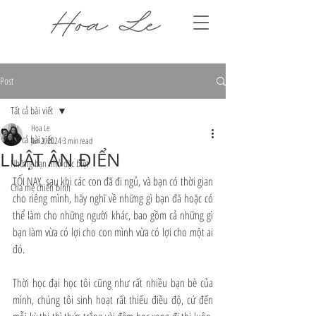
Post
Tất cả bài viết
Hoa Le
Tất cả bài viết
Jun 2, 2024
3 min read
LUẬT ÂN ĐIỂN
Những bạn nhỏ đặc biệt
TỐI NAY, sau khi các con đã đi ngủ, và bạn có thời gian 
Cha mẹ chiến binh
cho riêng mình, hãy nghĩ về những gì bạn đã hoặc có 
thể làm cho những người khác, bao gồm cả những gì 
bạn làm vừa có lợi cho con mình vừa có lợi cho một ai 
đó.
Thời học đại học tôi cũng như rất nhiều bạn bè của 
mình, chúng tôi sinh hoạt rất thiếu điều độ, cứ đến 