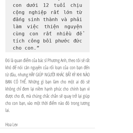
con dưới 12 tuổi chịu 
cộng nghiệp rất lớn từ 
đấng sinh thành và phải 
làm việc thiện nguyện 
cùng con rất nhiều để 
tích công bồi phước đức 
cho con.”
Đó là quan điểm của bác sĩ Phương Anh, theo tôi sẽ rất 
khó để nói căn nguyên của rối loạn của con bạn đến 
từ đâu, nhưng HÃY GIÚP NGƯỜI KHÁC BẤT KỲ KHI NÀO 
BẠN CÓ THỂ. Những gì bạn làm cho một ai đó sẽ 
không chỉ đem lại niềm hạnh phúc cho chính bạn vì 
được cho đi, mà chúng chắc chắn sẽ quay trở lại giúp 
cho con bạn, vào một thời điểm nào đó trong tương 
lai.
Hoa Lev