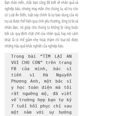
Bạn thân mến, chắc bạn cũng đã biết về nhân quả và 
nghiệp báo, nhưng may mắn cho chúng ta, vũ trụ còn 
có Luật Ân Điển, luật này chính là sự bao dung của vũ 
trụ và được thể hiện qua tình yêu thương, lòng từ bi và 
nhân đạo, nó giúp cho chúng ta không bị ràng buộc 
bởi các quy định chặt chẽ của nhân quả, hay nói cách 
khác là có thể giảm nhẹ hoặc thậm chí loại bỏ được 
những hậu quả khắc nghiệt của nghiệp báo.
Trong bài “TÌM LẠI AN 
VUI CHO CON” trên trang 
FB của mình, bác sĩ 
tiến sĩ Hà Nguyễn 
Phương Anh, một bác sĩ 
y học toàn diện mà tôi 
rất ngưỡng mộ, đã viết 
về trường hợp bạn tự kỷ 
7 tuổi hồi phục chỉ sau 
một năm với sự hướng 