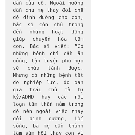
dẫn của cô. Ngoài hướng 
dẫn cha mẹ thay đổi chế 
độ dinh dưỡng cho con, 
bác sĩ còn chú trọng 
đến những hoạt động 
giúp chuyển hóa tâm 
con. Bác sĩ viết: “Có 
những bệnh chỉ cần ăn 
uống, tập luyện phù hợp 
sẽ chữa lành được. 
Nhưng có những bệnh tật 
do nghiệp lực, do oan 
gia trái chủ mà tự 
kỷ/ADHD hay các rối 
loạn tâm thần nằm trong 
đó nên ngoài việc thay 
đổi dinh dưỡng, lối 
sống, ba mẹ cần thành 
tâm sám hối thay con vì 