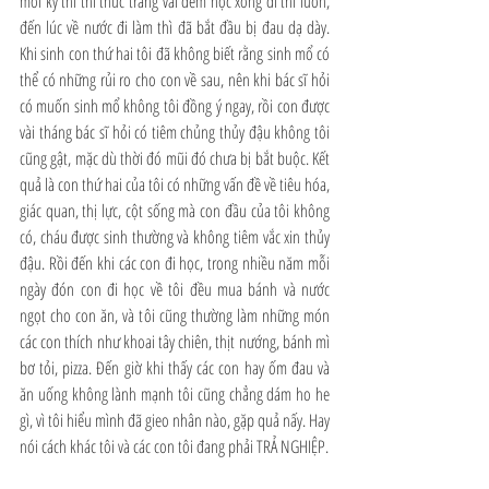
mỗi kỳ thi thì thức trắng vài đêm học xong đi thi luôn, 
đến lúc về nước đi làm thì đã bắt đầu bị đau dạ dày. 
Khi sinh con thứ hai tôi đã không biết rằng sinh mổ có 
thể có những rủi ro cho con về sau, nên khi bác sĩ hỏi 
có muốn sinh mổ không tôi đồng ý ngay, rồi con được 
vài tháng bác sĩ hỏi có tiêm chủng thủy đậu không tôi 
cũng gật, mặc dù thời đó mũi đó chưa bị bắt buộc. Kết 
quả là con thứ hai của tôi có những vấn đề về tiêu hóa, 
giác quan, thị lực, cột sống mà con đầu của tôi không 
có, cháu được sinh thường và không tiêm vắc xin thủy 
đậu. Rồi đến khi các con đi học, trong nhiều năm mỗi 
ngày đón con đi học về tôi đều mua bánh và nước 
ngọt cho con ăn, và tôi cũng thường làm những món 
các con thích như khoai tây chiên, thịt nướng, bánh mì 
bơ tỏi, pizza. Đến giờ khi thấy các con hay ốm đau và 
ăn uống không lành mạnh tôi cũng chẳng dám ho he 
gì, vì tôi hiểu mình đã gieo nhân nào, gặp quả nấy. Hay 
nói cách khác tôi và các con tôi đang phải TRẢ NGHIỆP.