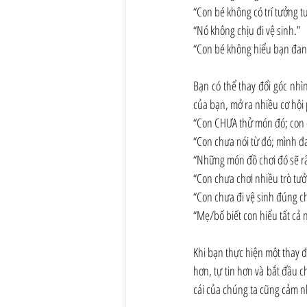
“Con bé không có trí tưởng t
“Nó không chịu đi vệ sinh.”
“Con bé không hiểu bạn đang
Bạn có thể thay đổi góc nhì
của bạn, mở ra nhiều cơ hội 
“Con CHƯA thử món đó; con 
“Con chưa nói từ đó; mình đa
“Những món đồ chơi đó sẽ rất
“Con chưa chơi nhiều trò tưở
“Con chưa đi vệ sinh đúng c
“Mẹ/bố biết con hiểu tất cả
Khi bạn thực hiện một thay đ
hơn, tự tin hơn và bắt đầu 
cái của chúng ta cũng cảm n