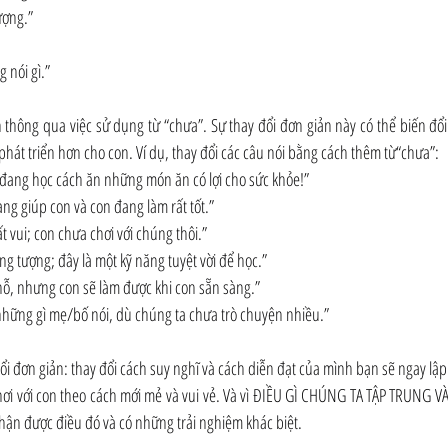
ượng.”
 nói gì.”
n thông qua việc sử dụng từ “chưa”. Sự thay đổi đơn giản này có thể biến đổ
phát triển hơn cho con. Ví dụ, thay đổi các câu nói bằng cách thêm từ“chưa”:
đang học cách ăn những món ăn có lợi cho sức khỏe!”
ng giúp con và con đang làm rất tốt.”
 vui; con chưa chơi với chúng thôi.”
ng tượng; đây là một kỹ năng tuyệt vời để học.”
hỗ, nhưng con sẽ làm được khi con sẵn sàng.”
 những gì mẹ/bố nói, dù chúng ta chưa trò chuyện nhiều.”
ổi đơn giản: thay đổi cách suy nghĩ và cách diễn đạt của mình bạn sẽ ngay lập 
chơi với con theo cách mới mẻ và vui vẻ. Và vì ĐIỀU GÌ CHÚNG TA TẬP TRUNG V
hận được điều đó và có những trải nghiệm khác biệt.