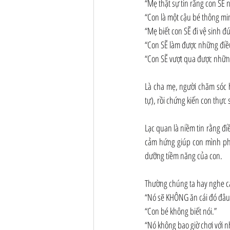
“Mẹ thật sự tin rằng con SẼ 
“Con là một cậu bé thông mi
“Mẹ biết con SẼ đi vệ sinh đ
“Con SẼ làm được những điều 
“Con SẼ vượt qua được nhữn
Là cha mẹ, người chăm sóc h
tự), rồi chứng kiến con thực
Lạc quan là niềm tin rằng đ
cảm hứng giúp con mình phát
dưỡng tiềm năng của con.
Thường chúng ta hay nghe c
“Nó sẽ KHÔNG ăn cái đó đâu
“Con bé không biết nói.”
“Nó không bao giờ chơi với 