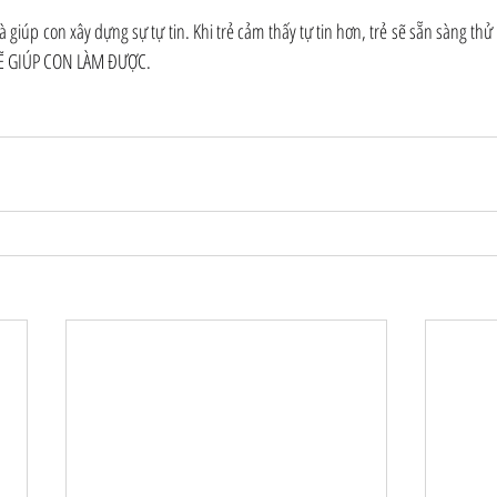
à giúp con xây dựng sự tự tin. Khi trẻ cảm thấy tự tin hơn, trẻ sẽ sẵn sàng th
Ẽ GIÚP CON LÀM ĐƯỢC.