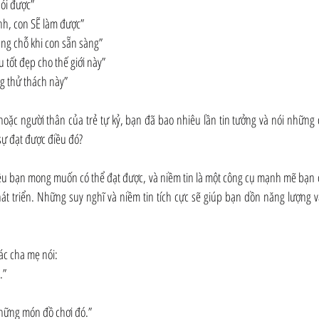
nói được”
nh, con SẼ làm được”
úng chỗ khi con sẵn sàng”
tốt đẹp cho thế giới này”
g thử thách này”
oặc người thân của trẻ tự kỷ, bạn đã bao nhiêu lần tin tưởng và nói những đ
 sự đạt được điều đó?
iều bạn mong muốn có thể đạt được, và niềm tin là một công cụ mạnh mẽ bạn c
 triển. Những suy nghĩ và niềm tin tích cực sẽ giúp bạn dồn năng lượng và 
ác cha mẹ nói:
.”
những món đồ chơi đó.”