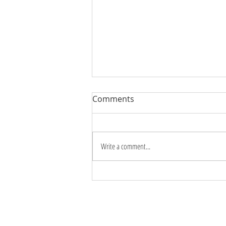
Comments
Write a comment...
YÊU THƯƠNG CÓ CẦN
CÔNG THỨC?