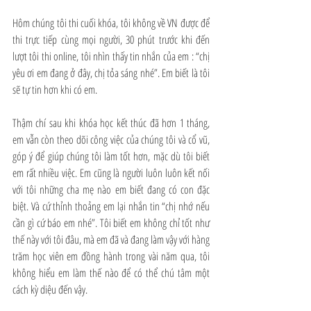
Hôm chúng tôi thi cuối khóa, tôi không về VN được để 
thi trực tiếp cùng mọi người, 30 phút trước khi đến 
lượt tôi thi online, tôi nhìn thấy tin nhắn của em : “chị 
yêu ơi em đang ở đây, chị tỏa sáng nhé”. Em biết là tôi 
sẽ tự tin hơn khi có em.
Thậm chí sau khi khóa học kết thúc đã hơn 1 tháng, 
em vẫn còn theo dõi công việc của chúng tôi và cổ vũ, 
góp ý để giúp chúng tôi làm tốt hơn, mặc dù tôi biết 
em rất nhiều việc. Em cũng là người luôn luôn kết nối 
với tôi những cha mẹ nào em biết đang có con đặc 
biệt. Và cứ thỉnh thoảng em lại nhắn tin “chị nhớ nếu 
cần gì cứ báo em nhé”. Tôi biết em không chỉ tốt như 
thế này với tôi đâu, mà em đã và đang làm vậy với hàng 
trăm học viên em đồng hành trong vài năm qua, tôi 
không hiểu em làm thế nào để có thể chú tâm một 
cách kỳ diệu đến vậy.