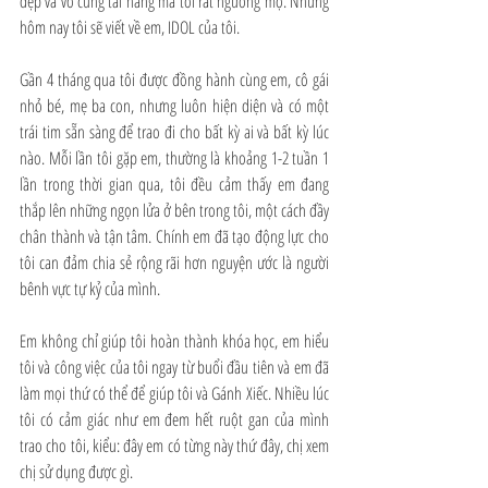
đẹp và vô cùng tài năng mà tôi rất ngưỡng mộ. Nhưng 
hôm nay tôi sẽ viết về em, IDOL của tôi.
Gần 4 tháng qua tôi được đồng hành cùng em, cô gái 
nhỏ bé, mẹ ba con, nhưng luôn hiện diện và có một 
trái tim sẵn sàng để trao đi cho bất kỳ ai và bất kỳ lúc 
nào. Mỗi lần tôi gặp em, thường là khoảng 1-2 tuần 1 
lần trong thời gian qua, tôi đều cảm thấy em đang 
thắp lên những ngọn lửa ở bên trong tôi, một cách đầy 
chân thành và tận tâm. Chính em đã tạo động lực cho 
tôi can đảm chia sẻ rộng rãi hơn nguyện ước là người 
bênh vực tự kỷ của mình.
Em không chỉ giúp tôi hoàn thành khóa học, em hiểu 
tôi và công việc của tôi ngay từ buổi đầu tiên và em đã 
làm mọi thứ có thể để giúp tôi và Gánh Xiếc. Nhiều lúc 
tôi có cảm giác như em đem hết ruột gan của mình 
trao cho tôi, kiểu: đây em có từng này thứ đây, chị xem 
chị sử dụng được gì.