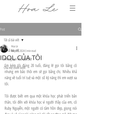
Post
Tất cả bài viết
Hoa Le
Tất cả bài viết
May 25, 2024
3 min read
IDOL CỦA TÔI
Những bạn nhỏ đặc biệt
Em kém tôi đúng 20 tuổi, đáng lẽ gọi tôi bằng cô 
Cha mẹ chiến binh
nhưng em bảo thôi em sẽ gọi bằng chị. Nhiều khả 
năng về tuổi trí tuệ và một số kỹ năng thì em vượt xa 
tôi.
Tôi được biết em qua một khóa học phát triển bản 
thân, tôi đến với khóa học vì người thầy của em, cô 
Ruby Nguyễn, một người có tâm hồn đẹp, giọng nói 