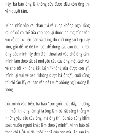
này, bà bảo ông là không sửa được đâu còn ông thì 
vẫn quyết tâm.
Mình nhìn vào cái chân tivi và cũng không nghĩ rằng 
cái đế đó có thể sửa cho hẹp lại được, nhưng mình vẫn 
vui vẻ để Tivi lên bàn và đứng đó chờ ông sai tiếp (lấy 
kìm, gối để kê đế tivi, bát để đựng các con ốc....). Rồi 
ông bảo mình lấy đèn điện thoại soi vào chỗ ông cần, 
mình làm theo tất cả mọi yêu cầu của ông một cách vui 
vẻ cho tới khi ông kết luận “không sửa được con ạ”, 
mình lại vui vẻ bảo “không được hả ông?”, cuối cùng 
thì chỉ cần lấy cái bàn vẫn để tivi ở phòng ngủ xuống là 
xong.
Lúc mình vào bếp, bà bảo “con giỏi thật đấy, thường 
thì mỗi khi ông làm gì là ông làm bà rất căng thẳng vì 
những yêu cầu của ông, mà ông thì lúc nào cũng kiểm 
soát muốn người khác làm theo ý mình”. Mình bảo bà 
“con chỉ HÒA MÌNH thôi, nghề của con mà, lần sau khi 