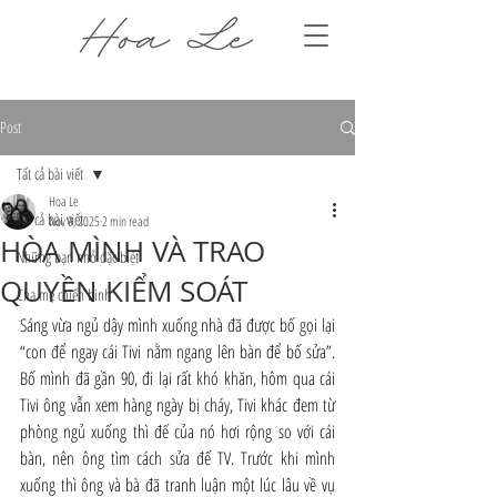
Post
Tất cả bài viết
Hoa Le
Tất cả bài viết
Nov 9, 2025
2 min read
HÒA MÌNH VÀ TRAO
Những bạn nhỏ đặc biệt
QUYỀN KIỂM SOÁT
Cha mẹ chiến binh
Sáng vừa ngủ dậy mình xuống nhà đã được bố gọi lại 
“con để ngay cái Tivi nằm ngang lên bàn để bố sửa”. 
Bố mình đã gần 90, đi lại rất khó khăn, hôm qua cái 
Tivi ông vẫn xem hàng ngày bị cháy, Tivi khác đem từ 
phòng ngủ xuống thì đế của nó hơi rộng so với cái 
bàn, nên ông tìm cách sửa đế TV. Trước khi mình 
xuống thì ông và bà đã tranh luận một lúc lâu về vụ 