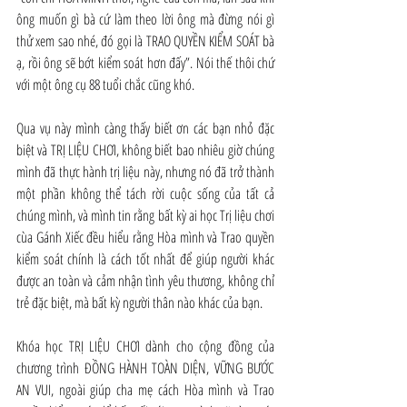
ông muốn gì bà cứ làm theo lời ông mà đừng nói gì 
thử xem sao nhé, đó gọi là TRAO QUYỀN KIỂM SOÁT bà 
ạ, rồi ông sẽ bớt kiểm soát hơn đấy”. Nói thế thôi chứ 
với một ông cụ 88 tuổi chắc cũng khó.
Qua vụ này mình càng thấy biết ơn các bạn nhỏ đặc 
biệt và TRỊ LIỆU CHƠI, không biết bao nhiêu giờ chúng 
mình đã thực hành trị liệu này, nhưng nó đã trở thành 
một phần không thể tách rời cuộc sống của tất cả 
chúng mình, và mình tin rằng bất kỳ ai học Trị liệu chơi 
cùa Gánh Xiếc đều hiểu rằng Hòa mình và Trao quyền 
kiểm soát chính là cách tốt nhất để giúp người khác 
được an toàn và cảm nhận tình yêu thương, không chỉ 
trẻ đặc biệt, mà bất kỳ người thân nào khác của bạn.
Khóa học TRỊ LIỆU CHƠI dành cho cộng đồng của 
chương trình ĐỒNG HÀNH TOÀN DIỆN, VỮNG BƯỚC 
AN VUI, ngoài giúp cha mẹ cách Hòa mình và Trao 