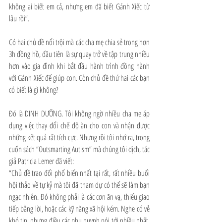
không ai biết em cả, nhưng em đã biết Gánh Xiếc từ 
lâu rồi”.
Có hai chủ đề nổi trội mà các cha mẹ chia sẻ trong hơn 
3h đồng hồ, đầu tiên là sự quay trở về tập trung nhiều 
hơn vào gia đình khi bắt đầu hành trình đồng hành 
với Gánh Xiếc để giúp con. Còn chủ đề thứ hai các bạn 
có biết là gì không?
Đó là DINH DƯỠNG. Tôi không ngờ nhiều cha mẹ áp 
dụng việc thay đổi chế độ ăn cho con và nhận được 
những kết quả rất tích cực. Nhưng rồi tôi nhớ ra, trong 
cuốn sách “Outsmarting Autism” mà chúng tôi dịch, tác 
giả Patricia Lemer đã viết:
“Chủ đề trao đổi phổ biến nhất tại rất, rất nhiều buổi 
hội thảo về tự kỷ mà tôi đã tham dự có thể sẽ làm bạn 
ngạc nhiên. Đó không phải là các cơn ăn vạ, thiếu giao 
tiếp bằng lời, hoặc các kỹ năng xã hội kém. Nghe có vẻ 
khó tin, nhưng điều các phụ huynh nói tới nhiều nhất, 