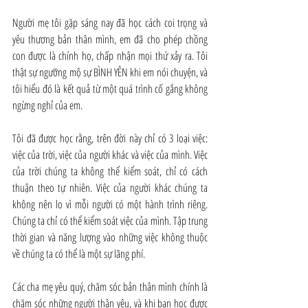
Người mẹ tôi gặp sáng nay đã học cách coi trọng và 
yêu thương bản thân mình, em đã cho phép chồng 
con được là chính họ, chấp nhận mọi thứ xảy ra. Tôi 
thật sự ngưỡng mộ sự BÌNH YÊN khi em nói chuyện, và 
tôi hiểu đó là kết quả từ một quá trình cố gắng không 
ngừng nghỉ của em.
Tôi đã được học rằng, trên đời này chỉ có 3 loại việc: 
việc của trời, việc của người khác và việc của mình. Việc 
của trời chúng ta không thể kiểm soát, chỉ có cách 
thuận theo tự nhiên. Việc của người khác chúng ta 
không nên lo vì mỗi người có một hành trình riêng. 
Chúng ta chỉ có thể kiểm soát việc của mình. Tập trung 
thời gian và năng lượng vào những việc không thuộc 
về chúng ta có thể là một sự lãng phí.
Các cha mẹ yêu quý, chăm sóc bản thân mình chính là 
chăm sóc những người thân yêu, và khi bạn học được 