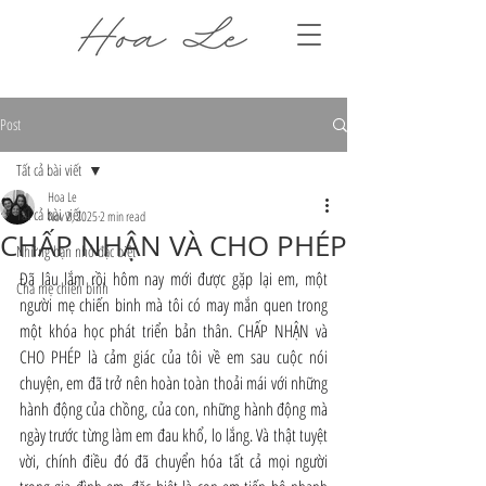
Post
Tất cả bài viết
Hoa Le
Tất cả bài viết
Nov 2, 2025
2 min read
CHẤP NHẬN VÀ CHO PHÉP
Những bạn nhỏ đặc biệt
Đã lâu lắm rồi hôm nay mới được gặp lại em, một 
Cha mẹ chiến binh
người mẹ chiến binh mà tôi có may mắn quen trong 
một khóa học phát triển bản thân. CHẤP NHẬN và 
CHO PHÉP là cảm giác của tôi về em sau cuộc nói 
chuyện, em đã trở nên hoàn toàn thoải mái với những 
hành động của chồng, của con, những hành động mà 
ngày trước từng làm em đau khổ, lo lắng. Và thật tuyệt 
vời, chính điều đó đã chuyển hóa tất cả mọi người 