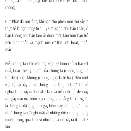
trong gia đình em, đặc biệt là con em tiến bộ nhanh 
chóng.
Đức Phật đã nói rằng, khi bạn cho phép mọi thứ xảy ra 
thực tế là bạn đang tích lũy sức mạnh cho bản thân, vì 
bạn không còn bận tâm về được mất, tâm hồn bạn trở 
nên bình thản và mạnh mẽ, cơ thể linh hoạt, thoải 
mái.
Nếu chúng ta nhìn vào mọi việc, sẽ luôn chỉ có hai kết 
quả, hoặc theo ý muốn của chúng ta (chúng ta gọi là 
tốt đẹp) hoặc không (chúng ta gọi là tệ hại). Nếu một 
việc tệ hại xảy ra mà chúng ta lo lắng từ trước thì có 
nghĩa là nó xảy ra ít nhất 2 lần, và nếu việc tốt đẹp xảy 
ra ngày mai mà hôm nay chúng ta lo lắng thì có nghĩa 
là chúng ta đã lãng phí ngày hôm nay. Còn tệ hơn nếu 
như chúng ta cứ nghĩ mãi về những điều không mong 
muốn trong quá khứ, vì như thế là nó xảy ra ít nhất 3 
lần.