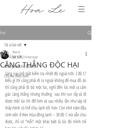
Post
Tất cả bài viết
Hoa Le
Tất cả bài viết
Jun 3, 2022
4 min read
CĂNG THẲNG ĐỘC HẠI
Những bạn nhỏ đặc biệt
Sáng nay mở mắt kiểm tra nhiệt độ ngoài trời: 2 độ C! 
Cha mẹ chiến binh
Kiểu gì thì cũng phải đi ra ngoài không để mua đồ ăn 
thì cũng phải đi bộ một lúc, nghĩ đến lúc mới ra cảm 
giác căng thẳng nhưng thường  sau khi run rẩy và đi 
được một lúc thì đỡ hơn và sau nhiều lần như vậy sẽ 
thấy mình có thể chịu lạnh tốt hơn. Còn nhớ năm đầu 
sinh viên ở Kiev mùa đông lạnh – 30 độ C mà vẫn chịu 
được, chỉ có “mỗi” một khác biệt là lúc đó mình trẻ 