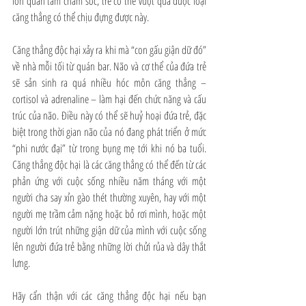
lớn quan tâm chăm sóc, trẻ có thể vượt qua được loại 
căng thẳng có thể chịu đựng được này. 
Căng thẳng độc hại xảy ra khi mà “con gấu giận dữ đó” 
về nhà mỗi tối từ quán bar. Não và cơ thể của đứa trẻ 
sẽ sản sinh ra quá nhiều hóc môn căng thẳng – 
cortisol và adrenaline – làm hại đến chức năng và cấu 
trúc của não. Điều này có thể sẽ huỷ hoại đứa trẻ, đặc 
biệt trong thời gian não của nó đang phát triển ở mức 
“phi nước đại” từ trong bụng mẹ tới khi nó ba tuổi. 
Căng thẳng độc hại là các căng thẳng có thể đến từ các 
phản ứng với cuộc sống nhiều năm tháng với một 
người cha say xỉn gào thét thường xuyên, hay với một 
người mẹ trầm cảm nặng hoặc bỏ rơi mình, hoặc một 
người lớn trút những giận dữ của mình với cuộc sống 
lên người đứa trẻ bằng những lời chửi rủa và dây thắt 
lưng. 
Hãy cẩn thận với các căng thẳng độc hại nếu bạn 