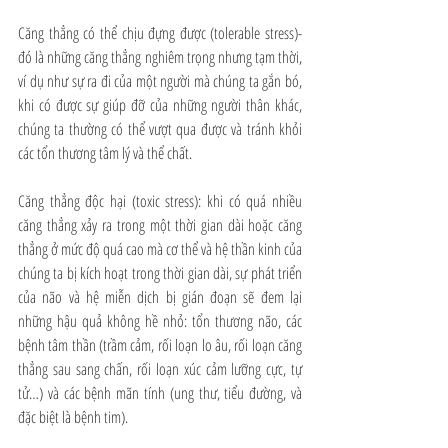
Căng thẳng có thể chịu đựng được (tolerable stress)- 
đó là những căng thẳng nghiêm trọng nhưng tạm thời, 
ví dụ như sự ra đi của một người mà chúng ta gắn bó, 
khi có được sự giúp đỡ của những người thân khác, 
chúng ta thường có thể vượt qua được và tránh khỏi 
các tổn thương tâm lý và thể chất. 
Căng thẳng độc hại (toxic stress): khi có quá nhiều 
căng thẳng xảy ra trong một thời gian dài hoặc căng 
thẳng ở mức độ quá cao mà cơ thể và hệ thần kinh của 
chúng ta bị kích hoạt trong thời gian dài, sự phát triển 
của não và hệ miễn dịch bị gián đoạn sẽ đem lại 
những hậu quả không hề nhỏ: tổn thương não, các 
bệnh tâm thần (trầm cảm, rối loạn lo âu, rối loạn căng 
thẳng sau sang chấn, rối loạn xúc cảm lưỡng cực, tự 
tử…) và các bệnh mãn tính (ung thư, tiểu đường, và 
đặc biệt là bệnh tim). 