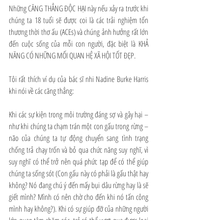
Những CĂNG THẲNG ĐỘC HẠI này nếu xảy ra trước khi 
chúng ta 18 tuổi sẽ được coi là các trải nghiệm tổn 
thương thời thơ ấu (ACEs) và chúng ảnh hưởng rất lớn 
đến cuộc sống của mỗi con người, đặc biệt là KHẢ 
NĂNG CÓ NHỮNG MỐI QUAN HỆ XÃ HỘI TỐT ĐẸP. 
Tôi rất thích ví dụ của bác sĩ nhi Nadine Burke Harris 
khi nói về các căng thẳng:
Khi các sự kiện trong môi trường đáng sợ và gây hại – 
như khi chúng ta chạm trán một con gấu trong rừng – 
não của chúng ta tự động chuyển sang tình trạng 
chống trả chạy trốn và bỏ qua chức năng suy nghĩ, vì 
suy nghĩ có thể trở nên quá phức tạp để có thể giúp 
chúng ta sống sót (Con gấu này có phải là gấu thật hay 
không? Nó đang chú ý đến mấy bụi dâu rừng hay là sẽ 
giết mình? Mình có nên chờ cho đến khi nó tấn công 
mình hay không?). Khi có sự giúp đỡ của những người 