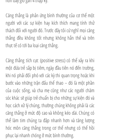
hơn bây giờ gần 4 thập kỷ. 
Căng thẳng là phản ứng bình thường của cơ thể một 
người với các sự kiện hay kích thích mang tính thử 
thách đối với người đó. Trước đây tôi cứ nghĩ mọi căng 
thẳng đều không tốt nhưng không hẳn thế và trên 
thực tế có tới ba loại căng thẳng. 
Căng thẳng tích cực (positive stress) có thể xảy ra khi 
một đứa trẻ sắp bị tiêm, ngày đầu tiên nó đến trường, 
khi nó phải đối phó với các kỳ thi quan trọng hoặc khi 
bước vào những trận đấu thể thao – đó là một phần 
của cuộc sống, và cha mẹ cũng như các người chăm 
sóc khác sẽ giúp trẻ chuẩn bị cho những sự kiện đó và 
học cách xử lý chúng, thường chúng không phải là các 
căng thẳng ở mức độ cao và không kéo dài. Chúng có 
thể làm tim chúng ta đập nhanh hơn và tăng lượng 
hóc môn căng thẳng trong cơ thể nhưng có thể hồi 
phục lại nhanh chóng ở mức bình thường. 