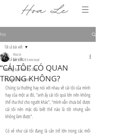
Post
Tất cả bài viết
Hoa Le
Tất cả bài viết
Jun 1, 2024
3 min read
“CÁI TÔI” CÓ QUAN
Những bạn nhỏ đặc biệt
TRỌNG KHÔNG?
Cha mẹ chiến binh
Chúng ta thường hay nói với nhau về cái tôi của mình 
hay của một ai đó, “anh ấy cái tôi quá lớn nên không 
thể tha thứ cho người khác”, “mình vẫn chưa bỏ được 
cái tôi nên mặc dù biết thế nào là tốt nhưng vẫn 
không làm được".
Có vẻ như cái tôi đang là cản trở lớn trong các mối 