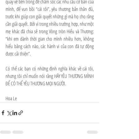
quay về bên trong để chăm sóc các nhu cầu cơ bản của 
mình, để vun bồi “cái tôi”, yêu thương bản thân đủ, 
trước khi giúp con giải quyết những gì mà họ cho rằng 
cần giải quyết. Bởi vì trong nhiều trường hợp, như một 
mẹ khác đã chia sẻ trong Vòng tròn Hiểu và Thương: 
“khi em dành thời gian cho mình nhiều hơn, không 
hiểu bằng cách nào, các hành vi của con đã tự động 
được cải thiện”.
Có thể các bạn có những định nghĩa khác về cái tôi, 
nhưng tôi chỉ muốn nói rằng HÃY YÊU THƯƠNG MÌNH 
ĐỂ CÓ THỂ YÊU THƯƠNG MỌI NGƯỜI.
Hoa Le