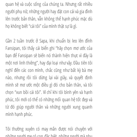
quan hệ và cuộc sống của chúng ta. Nhưng rất nhiều 
người phụ nữ, những người hay đặt con cái và gia đình 
lên trước bản thân, vẫn không thể hạnh phúc mặc dù 
họ không biết “cái tôi” của mình thật sự là gì.
Gần 2 tuần trước ở Sapa, khi chuẩn bị leo lên đỉnh 
Fansipan, tôi thấy cái biển ghi “hãy chọn mơ ước của 
bạn để Fansipan sẽ biến nó thành hiện thực vì đây là 
một nơi linh thiêng”, hay đại loại như vậy. Đầu tiên tôi 
nghĩ đến các con mình, chắc cũng như bất kỳ bà mẹ 
nào, nhưng rồi tôi dừng lại vài giây, và quyết định 
mình sẽ mơ ước một điều gì đó cho bản thân, và tôi 
chọn “vun bồi cái tôi”. Vì chỉ khi tôi bình yên và hạnh 
phúc, tôi mới có thể có những mối quan hệ tốt đẹp và 
từ đó giúp người thân và những người xung quanh 
mình hạnh phúc.
Tôi thường xuyên có may mắn được nói chuyện với 
những người mẹ có con đặc biệt, những người mà nhu 