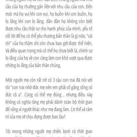
cầu của họ thường gắn liền với nhu cầu của con. Đến 
mức mà họ vui khi con vui, họ buồn khi con buồn, họ 
lo lắng khi con lo lắng, dần dần họ không còn biết 
được nhu cầu thật sự cho hạnh phúc của mình, yếu tố 
cốt lõi để họ có thể yêu thương bản thân là gì nữa, “cái 
tôi” của họ thậm chí còn chưa bao giờ được thể hiện. 
Và điều quan trọng mà có thể họ chưa biết là, chính sự 
lo lắng của họ về con càng làm con khó vượt qua được 
những lo lắng của bản thân chúng.
Một người mẹ còn rất trẻ có 3 cậu con trai đã nói với 
tôi “con trai nhờ đức mẹ nên em phải cố gắng sống có 
đức cô ạ”. Cũng có thể mẹ đúng , nhưng điều này 
không có nghĩa rằng mẹ phải dành toàn bộ thời gian 
để sống vì người khác như mẹ đang làm. Cơ thể và tâm 
trí của mẹ sẽ chịu đựng được bao lâu?
Tôi mong những người mẹ chiến binh có thời gian 