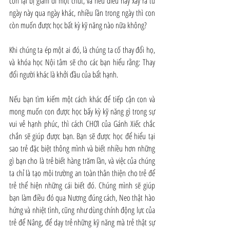
con lại bị giảm đi một chút, và nếu điều này xảy ra từ 
ngày này qua ngày khác, nhiều lần trong ngày thì con 
còn muốn được học bất kỳ kỹ năng nào nữa không?
Khi chúng ta ép một ai đó, là chúng ta cố thay đổi họ, 
và khóa học Nội tâm sẽ cho các bạn hiểu rằng: Thay 
đổi người khác là khởi đầu của bẩt hạnh.
Nếu bạn tìm kiếm một cách khác để tiếp cận con và 
mong muốn con được học bấy kỳ kỹ năng gì trong sự 
vui vẻ hạnh phúc, thì cách CHƠI của Gánh Xiếc chắc 
chắn sẽ giúp được bạn. Bạn sẽ được học để hiểu tại 
sao trẻ đặc biệt thông mình và biết nhiều hơn những 
gì bạn cho là trẻ biết hàng trăm lần, và việc của chúng 
ta chỉ là tạo môi trường an toàn thân thiện cho trẻ để 
trẻ thể hiện những cái biết đó. Chúng mình sẽ giúp 
bạn làm điều đó qua Nương đúng cách, Neo thật hào 
hứng và nhiệt tình, cũng như dùng chính động lực của 
trẻ để Nâng, để dạy trẻ những kỹ năng mà trẻ thật sự 