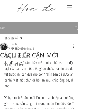
Post
Tất cả bài viết
Hoa Le
Tất cả bài viết
Nov 18, 2025
2 min read
CÁCH TIẾP CẬN MỚI
Những bạn nhỏ đặc biệt
Bạn đã bao giờ cảm thấy mệt mỏi vì phải ép con đặc 
Cha mẹ chiến binh
biệt của bạn làm một điều gì đó chưa: nói tên của đồ 
vật trước khi bạn đưa cho con? Nhìn bạn để được ăn 
bánh? Viết một chữ, đi bộ, ăn rau, chào ông bà, đi 
học...
Và bạn có biết rằng mỗi lần con bạn bị ép làm những 
gì con chưa sẵn sàng, thì mong muốn làm điều đó ở 