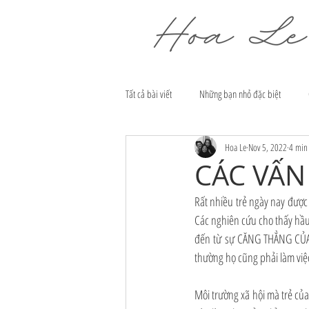
Tất cả bài viết
Những bạn nhỏ đặc biệt
Hoa Le
Nov 5, 2022
4 min
CÁC VẤN 
Rất nhiều trẻ ngày nay được 
Các nghiên cứu cho thấy hầu 
đến từ sự CĂNG THẲNG CỦA C
thường họ cũng phải làm việ
Môi trường xã hội mà trẻ của