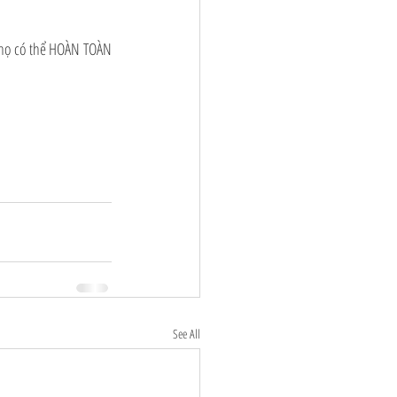
 họ có thể HOÀN TOÀN 
See All