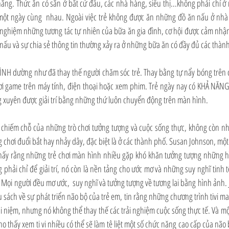
hẳng. Thức ăn có sẵn ở bất cứ đâu, các nhà hàng, siêu thị...không phải chỉ ở nh
một ngày cùng  nhau. Ngoài việc trẻ không được ăn những đồ ăn nấu ở nhà
i nghiệm những tương tác tự nhiên của bữa ăn gia đình, cơ hội được cảm nhận
ấu và sự chia sẻ thông tin thường xảy ra ở những bữa ăn có đầy đủ các thành 
ÌNH dường như đã thay thế người chăm sóc trẻ. Thay bằng tự nẩy bóng trên 
chơi game trên máy tính, điện thoại hoặc xem phim. Trẻ ngày nay có KHẢ NĂ
g xuyên được giải trí bằng những thứ luôn chuyển động trên màn hình. 
 chiếm chỗ của những trò chơi tưởng tượng và cuộc sống thực, không còn nh
chơi đuổi bắt hay nhảy dây, đặc biệt là ở các thành phố. Susan Johnson, một bác
hấy rằng những trẻ chơi màn hình nhiều gặp khó khăn tưởng tượng những hìn
hải chỉ để giải trí, nó còn là nền tảng cho ước mơ và những suy nghĩ tinh tế,
. Mọi người đều mơ ước,  suy nghĩ và tưởng tượng về tương lai bằng hình ảnh. Ja
ều sách về sự phát triển não bộ của trẻ em, tin rằng những chương trình tivi m
i niệm, nhưng nó không thể thay thế các trải nghiệm cuộc sống thực tế. Và m
o thấy xem ti vi nhiều có thể sẽ làm tê liệt một số chức năng cao cấp của não