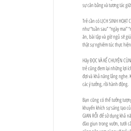
sự cân bằng và tương tác giữ
Trẻ cần có LỊCH SINH HOẠT CỤ
như “tuần sau” “ngày mai” “n
ăn, bài tập và giờ ngủ sẽ gi
thật sự nghiêm túc thực hiện
Hãy ĐỌC VÀ KỂ CHUYỆN CÙNG T
trẻ cũng đem lại những lợi íc
đợi và khả năng lắng nghe. 
các ý tưởng, rồi hành động.
Bạn cũng có thể tưởng tượng
khuyến khích sự sáng tạo của
GIAN RỖI để sử dụng khả năn
đào giun trong vườn, tưới c