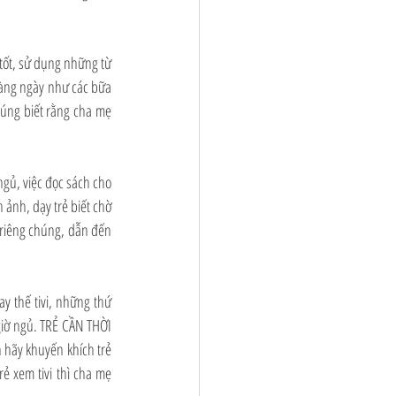
tốt, sử dụng những từ 
hàng ngày như các bữa 
húng biết rằng cha mẹ 
ủ, việc đọc sách cho 
 ảnh, dạy trẻ biết chờ 
 riêng chúng, dẫn đến 
 thế tivi, những thứ 
giờ ngủ. TRẺ CẦN THỜI 
 hãy khuyến khích trẻ 
ẻ xem tivi thì cha mẹ 