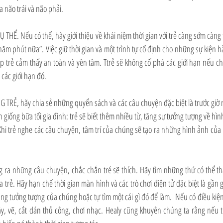
a não trái và não phải.
 THỂ. Nếu có thể, hãy giới thiệu về khái niệm thời gian với trẻ càng sớm càng 
ăm phút nữa”. Việc giữ thời gian và một trình tự cố định cho những sự kiện 
úp trẻ cảm thấy an toàn và yên tâm. Ttrẻ sẽ không cố phá các giới hạn nếu c
 các giới hạn đó.
RẺ, hãy chia sẻ những quyển sách và các câu chuyện đặc biệt là trước giờ ng
h giống bữa tối gia đình: trẻ sẽ biết thêm nhiều từ, tăng sự tưởng tượng về hình
Khi trẻ nghe các câu chuyện, tâm trí của chúng sẽ tạo ra những hình ảnh của
 ra những câu chuyện, chắc chắn trẻ sẽ thích. Hãy tìm những thứ có thể thay
 trẻ. Hãy hạn chế thời gian màn hình và các trò chơi điện tử đặc biệt là gần 
g tưởng tượng của chúng hoặc tự tìm một cái gì đó để làm.  Nếu có điều kiện
ây, vẽ, cắt dán thủ công, chơi nhạc. Healy cũng khuyên chúng ta rằng nếu tr