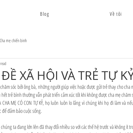
Blog
Về tôi
Cha mẹ chiến binh
 read
ĐỀ XÃ HỘI VÀ TRẺ TỰ K
chăm sóc bởi ông bà, những người giúp việc hoặc được gửi trẻ thay cho cha mẹ
hết trẻ bình thường vẫn phát triển cảm xúc tốt khi không được cha mẹ chăm s
HA MẸ CÓ CON TỰ KỶ, họ luôn luôn lo lắng vì chúng khi họ đi làm và nếu 
c để đảm bảo cuộc sống.
 chúng ta đang lớn lên đã thay đổi nhiều so với các thế hệ trước và không ít tr