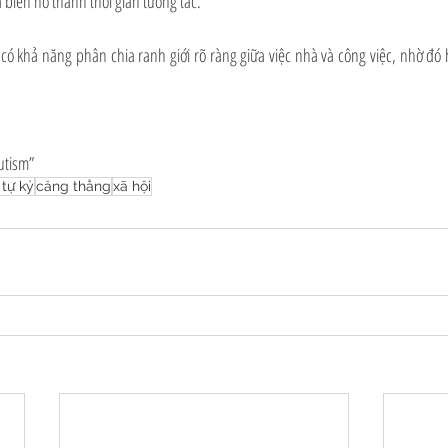
 biến nó thành thời gian tương tác. 
ó khả năng phân chia ranh giới rõ ràng giữa việc nhà và công việc, nhờ đó
utism”
 tự kỷ
căng thẳng
xã hội