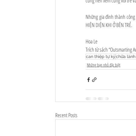
cũng nên xem cùng với trẻ và
Những gia đình thành công c
HIỆN DIỆN KHI Ở BÊN TRẺ.
Hoa Le
Trích từ sách “Outsmarting A
can thiệp tự kỷ
chữa lành
Những bạn nhỏ đặc biệt
Recent Posts