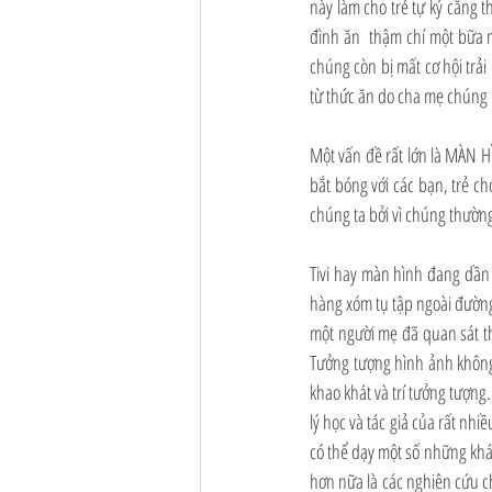
này làm cho trẻ tự kỷ căng t
đình ăn  thậm chí một bữa 
chúng còn bị mất cơ hội trả
từ thức ăn do cha mẹ chúng n
Một vấn đề rất lớn là MÀN H
bắt bóng với các bạn, trẻ 
chúng ta bởi vì chúng thườn
Tivi hay màn hình đang dần
hàng xóm tụ tập ngoài đường 
một người mẹ đã quan sát t
Tưởng tượng hình ảnh không p
khao khát và trí tưởng tượng
lý học và tác giả của rất nhi
có thể dạy một số những khá
hơn nữa là các nghiên cứu ch