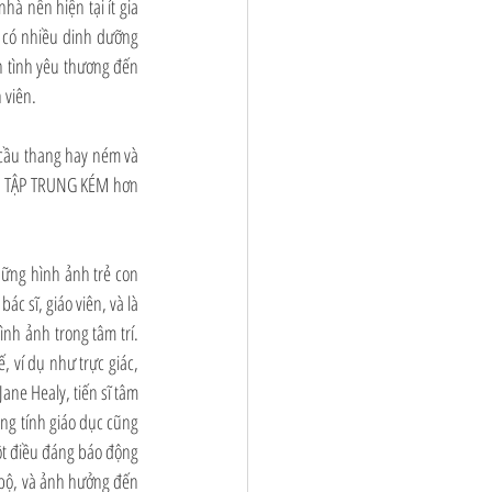
à nên hiện tại ít gia 
 có nhiều dinh dưỡng 
 tình yêu thương đến 
viên.  
cầu thang hay ném và 
NG TẬP TRUNG KÉM hơn 
ững hình ảnh trẻ con 
 sĩ, giáo viên, và là 
h ảnh trong tâm trí. 
 ví dụ như trực giác, 
ne Healy, tiến sĩ tâm 
ang tính giáo dục cũng 
ột điều đáng báo động 
 bộ, và ảnh hưởng đến 